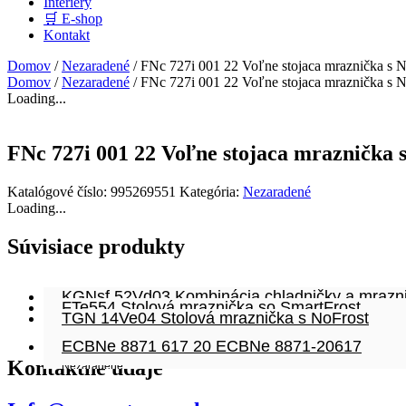
Interiéry
🛒 E-shop
Kontakt
Domov
/
Nezaradené
/ FNc 727i 001 22 Voľne stojaca mraznička s N
Domov
/
Nezaradené
/ FNc 727i 001 22 Voľne stojaca mraznička s N
Loading...
FNc 727i 001 22 Voľne stojaca mraznička 
Katalógové číslo:
995269551
Kategória:
Nezaradené
Loading...
Súvisiace produkty
KGNsf 52Vd03 Kombinácia chladničky a mrazni
FTe554 Stolová mraznička so SmartFrost
TGN 14Ve04 Stolová mraznička s NoFrost
Nezaradené
Nezaradené
Nezaradené
ECBNe 8871 617 20 ECBNe 8871-20617
Kontaktné údaje
Nezaradené