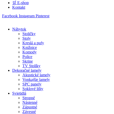
🛒 E-shop
Kontakt
Facebook
Instagram
Pinterest
Nábytok
Stoličky
Stoly
Kreslá a pufy
Knižnice
Komody
Police
Skrine
TV Stolíky
Dekoračné lamely
Akustické lamely
Vonkajšie lamely
SPC panely
Soklové lišty
Svietidlá
Stropné
Nástenné
Zápustné
Závesné