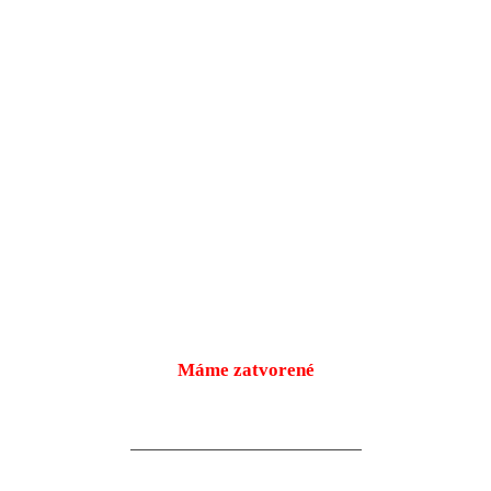
Máme zatvorené
Pondelok
9:00 – 18:00
10.08.2026
Utorok
9:00 – 18:00
11.08.2026