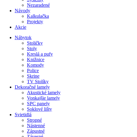
Nezaradené
Návody
Kalkulačka
Projekty
Akcie
Nábytok
Stoličky
Stoly
Kreslá a pufy
Knižnice
Komody
Police
Skrine
TV Stolíky
Dekoračné lamely
Akustické lamely
Vonkajšie lamely
SPC panely
Soklové lišty
Svietidlá
Stropné
Nástenné
Zápustné
Závesné