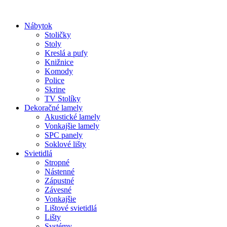
Preskočiť
na
Nábytok
obsah
Stoličky
Stoly
Kreslá a pufy
Knižnice
Komody
Police
Skrine
TV Stolíky
Dekoračné lamely
Akustické lamely
Vonkajšie lamely
SPC panely
Soklové lišty
Svietidlá
Stropné
Nástenné
Zápustné
Závesné
Vonkajšie
Lištové svietidlá
Lišty
Systémy