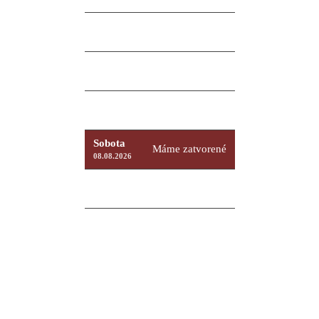
Streda
9:00 – 18:00
12.08.2026
Štvrtok
9:00 – 18:00
13.08.2026
Piatok
9:00 – 18:00
14.08.2026
Sobota
Máme zatvorené
08.08.2026
Nedeľa
Máme zatvorené
09.08.2026