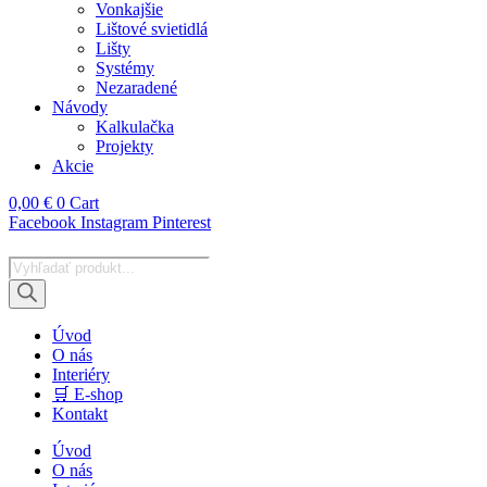
Vonkajšie
Lištové svietidlá
Lišty
Systémy
Nezaradené
Návody
Kalkulačka
Projekty
Akcie
0,00
€
0
Cart
Facebook
Instagram
Pinterest
Products
search
Úvod
O nás
Interiéry
🛒 E-shop
Kontakt
Úvod
O nás