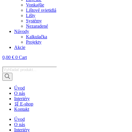
Vonkajšie
Lištové svietidlá
Lišty
Systémy
Nezaradené
Návody
Kalkulačka
Projekty
Akcie
0,00
€
0
Cart
Products
search
Úvod
O nás
Interiéry
🛒 E-shop
Kontakt
Úvod
O nás
Interiéry