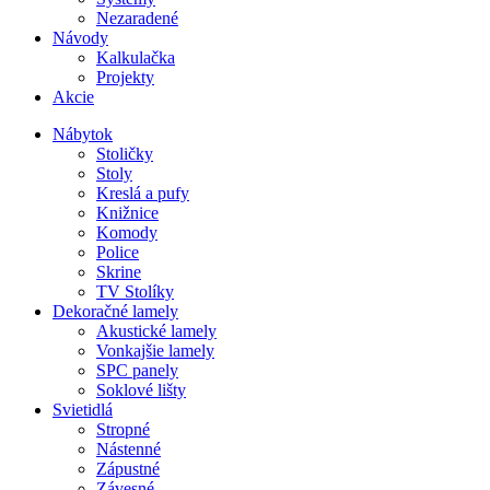
Nezaradené
Návody
Kalkulačka
Projekty
Akcie
Nábytok
Stoličky
Stoly
Kreslá a pufy
Knižnice
Komody
Police
Skrine
TV Stolíky
Dekoračné lamely
Akustické lamely
Vonkajšie lamely
SPC panely
Soklové lišty
Svietidlá
Stropné
Nástenné
Zápustné
Závesné