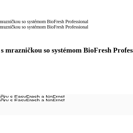
mrazničkou so systémom BioFresh Professional
mrazničkou so systémom BioFresh Professional
 s mrazničkou so systémom BioFresh Profes
čky s EasyFresh a NoFrost
čky s EasyFresh a NoFrost