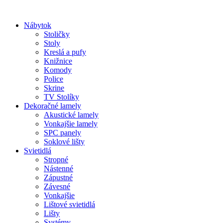
Preskočiť
na
Nábytok
obsah
Stoličky
Stoly
Kreslá a pufy
Knižnice
Komody
Police
Skrine
TV Stolíky
Dekoračné lamely
Akustické lamely
Vonkajšie lamely
SPC panely
Soklové lišty
Svietidlá
Stropné
Nástenné
Zápustné
Závesné
Vonkajšie
Lištové svietidlá
Lišty
Systémy