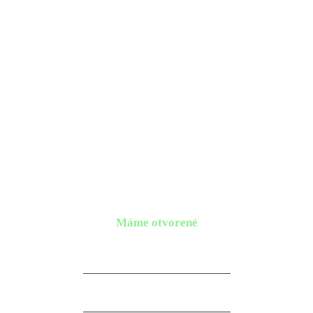
Máme otvorené
Pondelok
9:00 – 18:00
10.08.2026
Utorok
9:00 – 18:00
11.08.2026