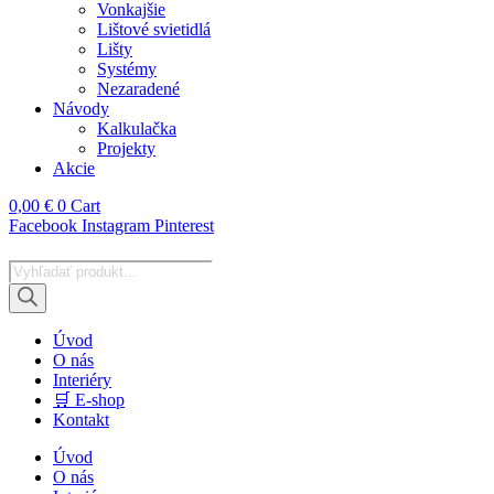
Vonkajšie
Lištové svietidlá
Lišty
Systémy
Nezaradené
Návody
Kalkulačka
Projekty
Akcie
0,00
€
0
Cart
Facebook
Instagram
Pinterest
Products
search
Úvod
O nás
Interiéry
🛒 E-shop
Kontakt
Úvod
O nás