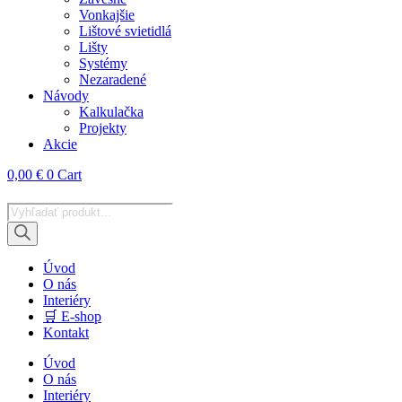
Vonkajšie
Lištové svietidlá
Lišty
Systémy
Nezaradené
Návody
Kalkulačka
Projekty
Akcie
0,00
€
0
Cart
Products
search
Úvod
O nás
Interiéry
🛒 E-shop
Kontakt
Úvod
O nás
Interiéry