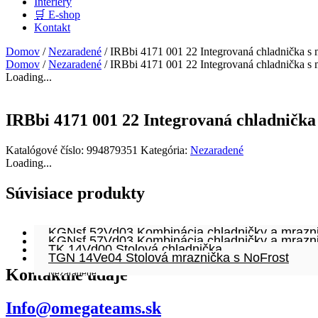
Interiéry
🛒 E-shop
Kontakt
Domov
/
Nezaradené
/ IRBbi 4171 001 22 Integrovaná chladnička s 
Domov
/
Nezaradené
/ IRBbi 4171 001 22 Integrovaná chladnička s 
Loading...
IRBbi 4171 001 22 Integrovaná chladnička
Katalógové číslo:
994879351
Kategória:
Nezaradené
Loading...
Súvisiace produkty
KGNsf 52Vd03 Kombinácia chladničky a mrazni
KGNsf 57Vd03 Kombinácia chladničky a mrazni
TK 14Vd00 Stolová chladnička
Nezaradené
TGN 14Ve04 Stolová mraznička s NoFrost
Nezaradené
Nezaradené
Kontaktné údaje
Nezaradené
Info@omegateams.sk