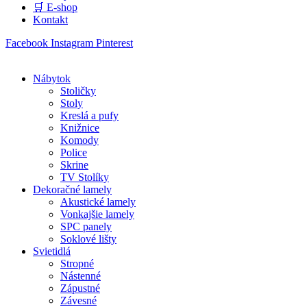
🛒 E-shop
Kontakt
Facebook
Instagram
Pinterest
Nábytok
Stoličky
Stoly
Kreslá a pufy
Knižnice
Komody
Police
Skrine
TV Stolíky
Dekoračné lamely
Akustické lamely
Vonkajšie lamely
SPC panely
Soklové lišty
Svietidlá
Stropné
Nástenné
Zápustné
Závesné