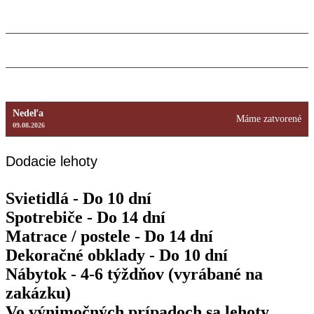
Štvrtok
9:00 – 18:00
13.08.2026
Piatok
9:00 – 18:00
14.08.2026
Sobota
Máme zatvorené
15.08.2026
Nedeľa
Máme zatvorené
09.08.2026
Dodacie lehoty
Svietidlá - Do 10 dní
Spotrebiče - Do 14 dní
Matrace / postele - Do 14 dní
Dekoračné obklady - Do 10 dní
Nábytok - 4-6 týždňov (vyrábané na
zakázku)
Vo výnimočných prípadoch sa lehoty