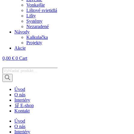
Vonkajšie
Lištové svietidlá
Lišty
Systémy
Nezaradené
Návody
Kalkulačka
Projekty
Akcie
0,00
€
0
Cart
Products
search
Úvod
O nás
Interiéry
🛒 E-shop
Kontakt
Úvod
O nás
Interiéry