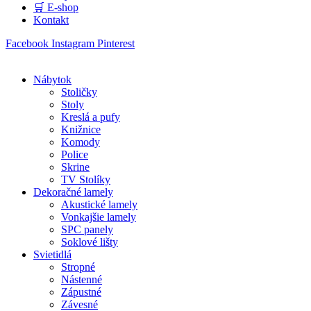
🛒 E-shop
Kontakt
Facebook
Instagram
Pinterest
Nábytok
Stoličky
Stoly
Kreslá a pufy
Knižnice
Komody
Police
Skrine
TV Stolíky
Dekoračné lamely
Akustické lamely
Vonkajšie lamely
SPC panely
Soklové lišty
Svietidlá
Stropné
Nástenné
Zápustné
Závesné