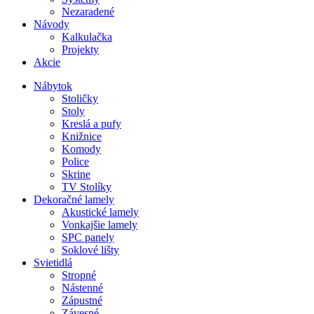
Nezaradené
Návody
Kalkulačka
Projekty
Akcie
Nábytok
Stoličky
Stoly
Kreslá a pufy
Knižnice
Komody
Police
Skrine
TV Stolíky
Dekoračné lamely
Akustické lamely
Vonkajšie lamely
SPC panely
Soklové lišty
Svietidlá
Stropné
Nástenné
Zápustné
Závesné