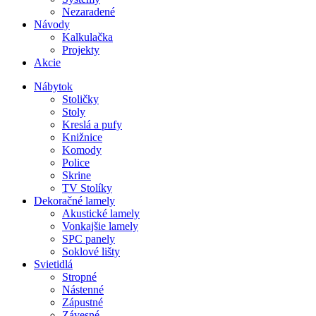
Nezaradené
Návody
Kalkulačka
Projekty
Akcie
Nábytok
Stoličky
Stoly
Kreslá a pufy
Knižnice
Komody
Police
Skrine
TV Stolíky
Dekoračné lamely
Akustické lamely
Vonkajšie lamely
SPC panely
Soklové lišty
Svietidlá
Stropné
Nástenné
Zápustné
Závesné