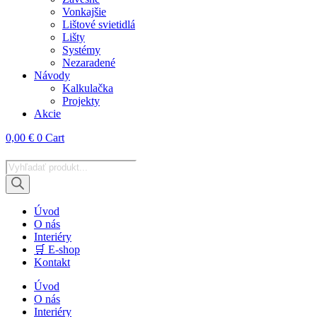
Vonkajšie
Lištové svietidlá
Lišty
Systémy
Nezaradené
Návody
Kalkulačka
Projekty
Akcie
0,00
€
0
Cart
Products
search
Úvod
O nás
Interiéry
🛒 E-shop
Kontakt
Úvod
O nás
Interiéry