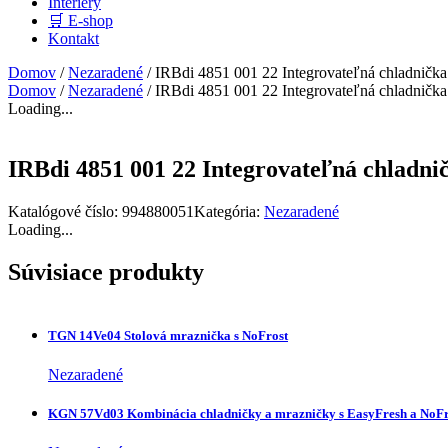
Interiéry
🛒 E-shop
Kontakt
Domov
/
Nezaradené
/ IRBdi 4851 001 22 Integrovateľná chladnička
Domov
/
Nezaradené
/ IRBdi 4851 001 22 Integrovateľná chladnička
Loading...
IRBdi 4851 001 22 Integrovateľná chladni
Katalógové číslo:
994880051
Kategória:
Nezaradené
Loading...
Súvisiace produkty
TGN 14Ve04 Stolová mraznička s NoFrost
Nezaradené
KGN 57Vd03 Kombinácia chladničky a mrazničky s EasyFresh a NoFr