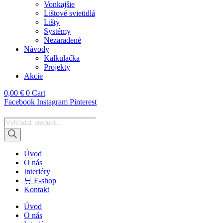
Vonkajšie
Lištové svietidlá
Lišty
Systémy
Nezaradené
Návody
Kalkulačka
Projekty
Akcie
0,00
€
0
Cart
Facebook
Instagram
Pinterest
Products
search
Úvod
O nás
Interiéry
🛒 E-shop
Kontakt
Úvod
O nás