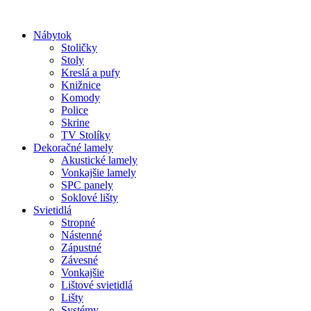
Preskočiť
na
Nábytok
obsah
Stoličky
Stoly
Kreslá a pufy
Knižnice
Komody
Police
Skrine
TV Stolíky
Dekoračné lamely
Akustické lamely
Vonkajšie lamely
SPC panely
Soklové lišty
Svietidlá
Stropné
Nástenné
Zápustné
Závesné
Vonkajšie
Lištové svietidlá
Lišty
Systémy