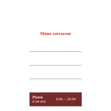
Máme zatvorené
Pondelok
9:00 – 18:00
10.08.2026
Utorok
9:00 – 18:00
11.08.2026
Streda
9:00 – 18:00
12.08.2026
Štvrtok
9:00 – 18:00
13.08.2026
Piatok
9:00 – 18:00
07.08.2026
Sobota