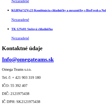
Nezaradené
KGBNsf 52Vc23 Kombinácia chladničky a mrazničky s BioFresh a No
Nezaradené
TK 12Ve01 Stolová chladnička
Nezaradené
Kontaktné údaje
Info@omegateams.sk
Omega Teams s.r.o.
Tel. č: + 421 903 319 180
IČO: 55 392 407
DIČ: 2121975438
IČ DPH: SK2121975438