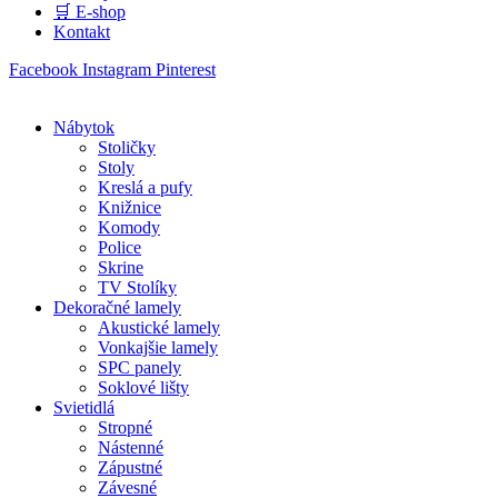
🛒 E-shop
Kontakt
Facebook
Instagram
Pinterest
Nábytok
Stoličky
Stoly
Kreslá a pufy
Knižnice
Komody
Police
Skrine
TV Stolíky
Dekoračné lamely
Akustické lamely
Vonkajšie lamely
SPC panely
Soklové lišty
Svietidlá
Stropné
Nástenné
Zápustné
Závesné