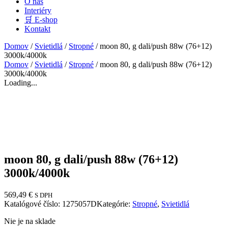
O nás
Interiéry
🛒 E-shop
Kontakt
Domov
/
Svietidlá
/
Stropné
/ moon 80, g dali/push 88w (76+12)
3000k/4000k
Domov
/
Svietidlá
/
Stropné
/ moon 80, g dali/push 88w (76+12)
3000k/4000k
Loading...
moon 80, g dali/push 88w (76+12)
3000k/4000k
569,49
€
S DPH
Katalógové číslo:
1275057D
Kategórie:
Stropné
,
Svietidlá
Nie je na sklade