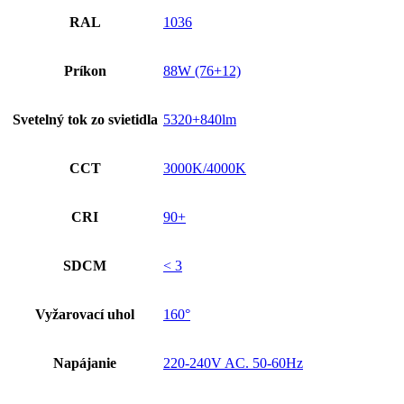
RAL
1036
Príkon
88W (76+12)
Svetelný tok zo svietidla
5320+840lm
CCT
3000K/4000K
CRI
90+
SDCM
< 3
Vyžarovací uhol
160°
Napájanie
220-240V AC. 50-60Hz