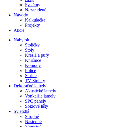
Systémy
Nezaradené
Návody
Kalkulačka
Projekty
Akcie
Nábytok
Stoličky
Stoly
Kreslá a pufy
Knižnice
Komody
Police
Skrine
TV Stolíky
Dekoračné lamely
Akustické lamely
Vonkajšie lamely
SPC panely
Soklové lišty
Svietidlá
Stropné
Nástenné
Zápustné