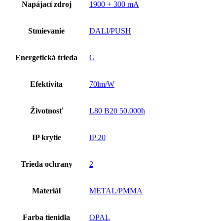
Napájací zdroj
1900 + 300 mA
Stmievanie
DALI/PUSH
Energetická trieda
G
Efektivita
70lm/W
Životnosť
L80 B20 50.000h
IP krytie
IP 20
Trieda ochrany
2
Materiál
METAL/PMMA
Farba tienidla
OPAL