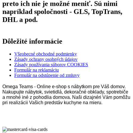
preto ich nie je možné meniť. Sú nimi
napríklad spoločnosti - GLS, TopTrans,
DHL a pod.
Dôležité informácie
Všeobecné obchodné podmienky
Zásady ochrany osobných údajov
Zásady používania súborov COOKIES
Formulár na reklamáciu
Formulár na odstúpenie od zmluvy
Omega Teams - Online e-shop s nábytkom pre Váš domov.
Nakupujte nábytok, svietidlá, dekoračné obklady, spotrebiče
a mnohé iné z pohodlia domova. Naši dizajnéri Vám pomôžu
pri realizácii Vašich predstáv kuchyne na mieru.
Omega Teams s.r.o. © 2023 –
2026
| Všetky práva vyhradené