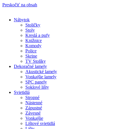
Preskočiť na obsah
Nábytok
Stoličky
Stoly
Kreslá a pufy
Knižnice
Komody
Police
Skrine
TV Stolíky
Dekoračné lamely
Akustické lamely
Vonkajšie lamely
SPC panely
Soklové lišty
Svietidlá
Stropné
Nástenné
Zápustné
Závesné
Vonkajšie
Lištové svietidlá
Lišty