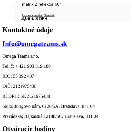
matrix 2 reflektor 60°
,
Lištové svietidlá
Svietidlá
3,69
€
S DPH
Kontaktné údaje
Info@omegateams.sk
Omega Teams s.r.o.
Tel. č: + 421 903 319 180
IČO: 55 392 407
DIČ: 2121975438
IČ DPH: SK2121975438
Sídlo: Jurigovo nám. 6126/5A, Bratislava, 841 04
Prevádzka: Bajkalská 12188/5C, Bratislava, 831 04
Otváracie hodiny