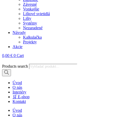
Závesné
Vonkajšie
Lištové svietidlá
Lišty
Systémy
Nezaradené
Návody
Kalkulačka
Projekty
Akcie
0,00
€
0
Cart
Products search
Úvod
O nás
Interiéry
🛒 E-shop
Kontakt
Úvod
O nás