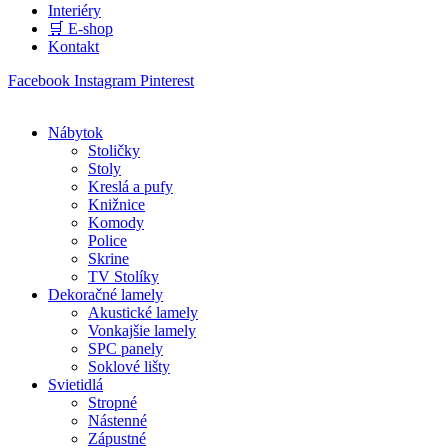
Interiéry
🛒 E-shop
Kontakt
Facebook
Instagram
Pinterest
Nábytok
Stoličky
Stoly
Kreslá a pufy
Knižnice
Komody
Police
Skrine
TV Stolíky
Dekoračné lamely
Akustické lamely
Vonkajšie lamely
SPC panely
Soklové lišty
Svietidlá
Stropné
Nástenné
Zápustné