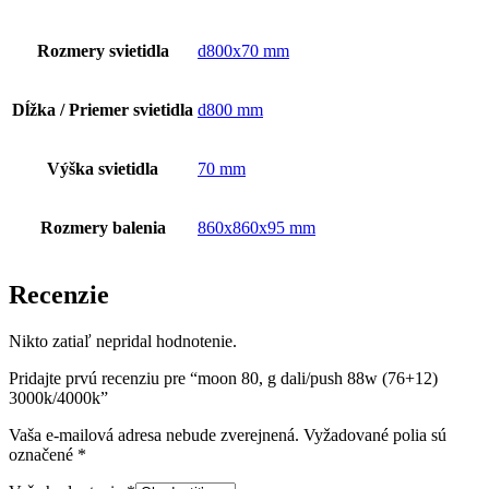
Rozmery svietidla
d800x70 mm
Dĺžka / Priemer svietidla
d800 mm
Výška svietidla
70 mm
Rozmery balenia
860x860x95 mm
Recenzie
Nikto zatiaľ nepridal hodnotenie.
Pridajte prvú recenziu pre “moon 80, g dali/push 88w (76+12)
3000k/4000k”
Vaša e-mailová adresa nebude zverejnená.
Vyžadované polia sú
označené
*