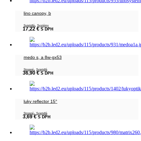
lino canopy, b
,
Svietidlá
Systémy
17,22
€
S DPH
medo s, a 8w-gx53
,
Stropné
Svietidlá
36,90
€
S DPH
luky reflector 15°
,
Stropné
Svietidlá
3,69
€
S DPH