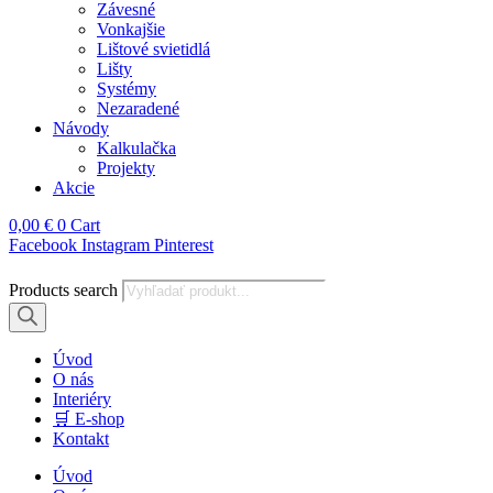
Závesné
Vonkajšie
Lištové svietidlá
Lišty
Systémy
Nezaradené
Návody
Kalkulačka
Projekty
Akcie
0,00
€
0
Cart
Facebook
Instagram
Pinterest
Products search
Úvod
O nás
Interiéry
🛒 E-shop
Kontakt
Úvod