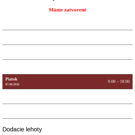
Máme zatvorené
Pondelok
9:00 – 18:00
10.08.2026
Utorok
9:00 – 18:00
11.08.2026
Streda
9:00 – 18:00
12.08.2026
Štvrtok
9:00 – 18:00
13.08.2026
Piatok
9:00 – 18:00
07.08.2026
Sobota
Máme zatvorené
08.08.2026
Nedeľa
Máme zatvorené
09.08.2026
Dodacie lehoty