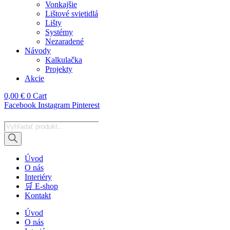
Vonkajšie
Lištové svietidlá
Lišty
Systémy
Nezaradené
Návody
Kalkulačka
Projekty
Akcie
0,00
€
0
Cart
Facebook
Instagram
Pinterest
Products
search
Úvod
O nás
Interiéry
🛒 E-shop
Kontakt
Úvod
O nás