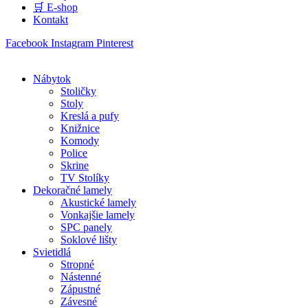
🛒 E-shop
Kontakt
Facebook
Instagram
Pinterest
Nábytok
Stoličky
Stoly
Kreslá a pufy
Knižnice
Komody
Police
Skrine
TV Stolíky
Dekoračné lamely
Akustické lamely
Vonkajšie lamely
SPC panely
Soklové lišty
Svietidlá
Stropné
Nástenné
Zápustné
Závesné