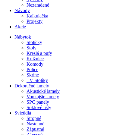
Nezaradené
Návody
Kalkulačka
Projekty
Akcie
Nábytok
Stoličky
Stoly
Kreslá a pufy
Knižnice
Komody
Police
Skrine
TV Stolíky
Dekoračné lamely
Akustické lamely
Vonkajšie lamely
SPC panely
Soklové lišty
Svietidlá
Stropné
Nástenné
Zápustné
Závesné