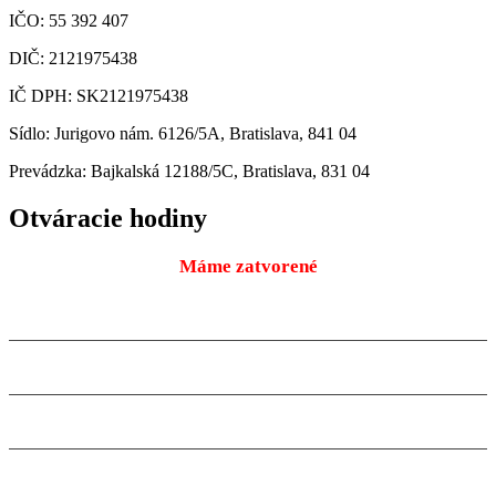
IČO: 55 392 407
DIČ: 2121975438
IČ DPH: SK2121975438
Sídlo: Jurigovo nám. 6126/5A, Bratislava, 841 04
Prevádzka: Bajkalská 12188/5C, Bratislava, 831 04
Otváracie hodiny
Máme zatvorené
Pondelok
9:00 – 18:00
10.08.2026
Utorok
9:00 – 18:00
11.08.2026
Streda
9:00 – 18:00
12.08.2026
Štvrtok
9:00 – 18:00
13.08.2026