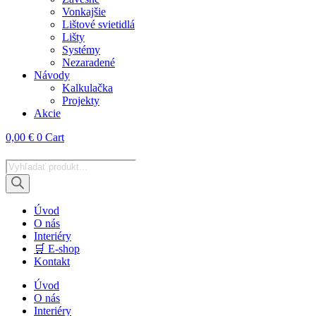
Vonkajšie
Lištové svietidlá
Lišty
Systémy
Nezaradené
Návody
Kalkulačka
Projekty
Akcie
0,00
€
0
Cart
Products
search
Úvod
O nás
Interiéry
🛒 E-shop
Kontakt
Úvod
O nás
Interiéry