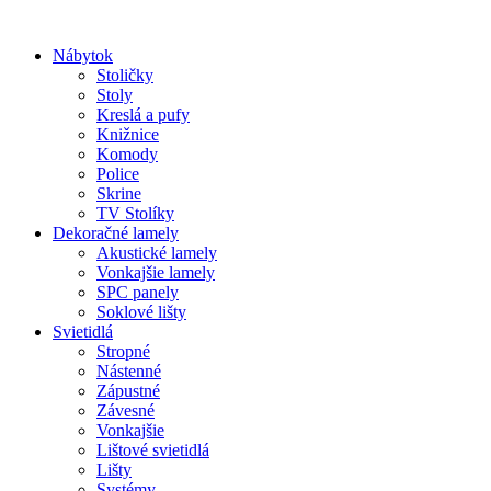
Preskočiť
na
Nábytok
obsah
Stoličky
Stoly
Kreslá a pufy
Knižnice
Komody
Police
Skrine
TV Stolíky
Dekoračné lamely
Akustické lamely
Vonkajšie lamely
SPC panely
Soklové lišty
Svietidlá
Stropné
Nástenné
Zápustné
Závesné
Vonkajšie
Lištové svietidlá
Lišty
Systémy