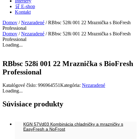
Interiéry
🛒 E-shop
Kontakt
Domov
/
Nezaradené
/ RBbsc 528i 001 22 Mraznička s BioFresh
Professional
Domov
/
Nezaradené
/ RBbsc 528i 001 22 Mraznička s BioFresh
Professional
Loading...
RBbsc 528i 001 22 Mraznička s BioFresh
Professional
Katalógové číslo:
996964551
Kategória:
Nezaradené
Loading...
Súvisiace produkty
KGN 57Vd03 Kombinácia chladničky a mrazničky s
EasyFresh a NoFrost