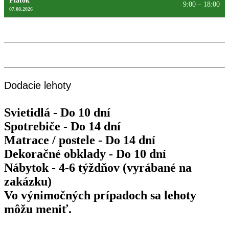
Piatok
9:00 – 18:00
07.08.2026
Sobota
Máme zatvorené
08.08.2026
Nedeľa
Máme zatvorené
09.08.2026
Dodacie lehoty
Svietidlá - Do 10 dní
Spotrebiče - Do 14 dní
Matrace / postele - Do 14 dní
Dekoračné obklady - Do 10 dní
Nábytok - 4-6 týždňov (vyrábané na
zakázku)
Vo výnimočných prípadoch sa lehoty
môžu meniť.