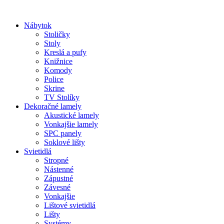
Preskočiť
na
Nábytok
obsah
Stoličky
Stoly
Kreslá a pufy
Knižnice
Komody
Police
Skrine
TV Stolíky
Dekoračné lamely
Akustické lamely
Vonkajšie lamely
SPC panely
Soklové lišty
Svietidlá
Stropné
Nástenné
Zápustné
Závesné
Vonkajšie
Lištové svietidlá
Lišty
Systémy