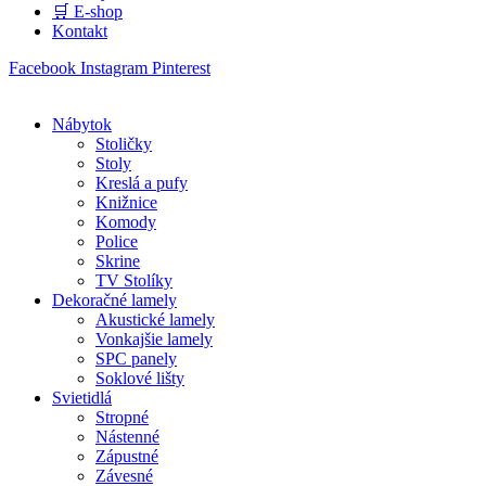
🛒 E-shop
Kontakt
Facebook
Instagram
Pinterest
Nábytok
Stoličky
Stoly
Kreslá a pufy
Knižnice
Komody
Police
Skrine
TV Stolíky
Dekoračné lamely
Akustické lamely
Vonkajšie lamely
SPC panely
Soklové lišty
Svietidlá
Stropné
Nástenné
Zápustné
Závesné