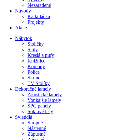
Nezaradené
Návody
Kalkulačka
Projekty
Akcie
Nábytok
Stoličky
Stoly
Kreslá a pufy
Knižnice
Komody
Police
Skrine
TV Stolíky
Dekoračné lamely
Akustické lamely
Vonkajšie lamely
SPC panely
Soklové lišty
Svietidlá
Stropné
Nástenné
Zápustné
Závesné