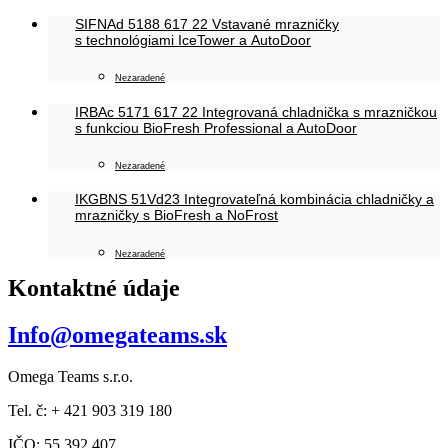
SIFNAd 5188 617 22 Vstavané mrazničky
s technológiami IceTower a AutoDoor
Nezaradené
IRBAc 5171 617 22 Integrovaná chladnička s mrazničkou
s funkciou BioFresh Professional a AutoDoor
Nezaradené
IKGBNS 51Vd23 Integrovateľná kombinácia chladničky a
mrazničky s BioFresh a NoFrost
Nezaradené
Kontaktné údaje
Info@omegateams.sk
Omega Teams s.r.o.
Tel. č: + 421 903 319 180
IČO: 55 392 407