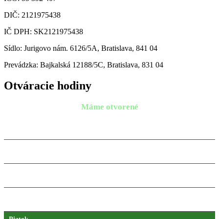
DIČ: 2121975438
IČ DPH: SK2121975438
Sídlo: Jurigovo nám. 6126/5A, Bratislava, 841 04
Prevádzka: Bajkalská 12188/5C, Bratislava, 831 04
Otváracie hodiny
Máme otvorené
Pondelok
9:00 – 18:00
10.08.2026
Utorok
9:00 – 18:00
11.08.2026
Streda
9:00 – 18:00
12.08.2026
Štvrtok
9:00 – 18:00
13.08.2026