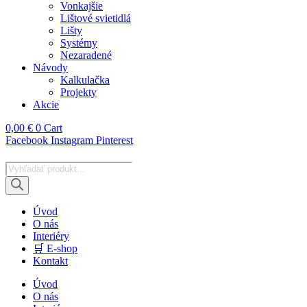
Vonkajšie
Lištové svietidlá
Lišty
Systémy
Nezaradené
Návody
Kalkulačka
Projekty
Akcie
0,00
€
0
Cart
Facebook
Instagram
Pinterest
Products
search
Úvod
O nás
Interiéry
🛒 E-shop
Kontakt
Úvod
O nás