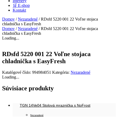
Interiéry
🛒 E-shop
Kontakt
Domov
/
Nezaradené
/ RDsfd 5220 001 22 Voľne stojaca
chladnička s EasyFresh
Domov
/
Nezaradené
/ RDsfd 5220 001 22 Voľne stojaca
chladnička s EasyFresh
Loading...
RDsfd 5220 001 22 Voľne stojaca
chladnička s EasyFresh
Katalógové číslo:
994984051
Kategória:
Nezaradené
Loading...
Súvisiace produkty
TGN 14Ve04 Stolová mraznička s NoFrost
Nezaradené