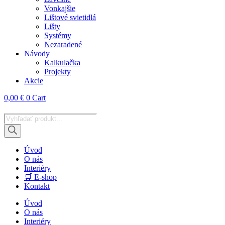
Vonkajšie
Lištové svietidlá
Lišty
Systémy
Nezaradené
Návody
Kalkulačka
Projekty
Akcie
0,00
€
0
Cart
Products
search
Úvod
O nás
Interiéry
🛒 E-shop
Kontakt
Úvod
O nás
Interiéry