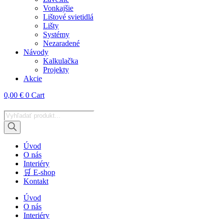
Vonkajšie
Lištové svietidlá
Lišty
Systémy
Nezaradené
Návody
Kalkulačka
Projekty
Akcie
0,00
€
0
Cart
Products
search
Úvod
O nás
Interiéry
🛒 E-shop
Kontakt
Úvod
O nás
Interiéry