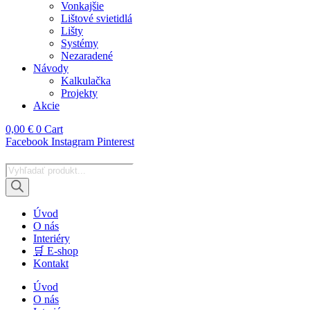
Vonkajšie
Lištové svietidlá
Lišty
Systémy
Nezaradené
Návody
Kalkulačka
Projekty
Akcie
0,00
€
0
Cart
Facebook
Instagram
Pinterest
Products
search
Úvod
O nás
Interiéry
🛒 E-shop
Kontakt
Úvod
O nás