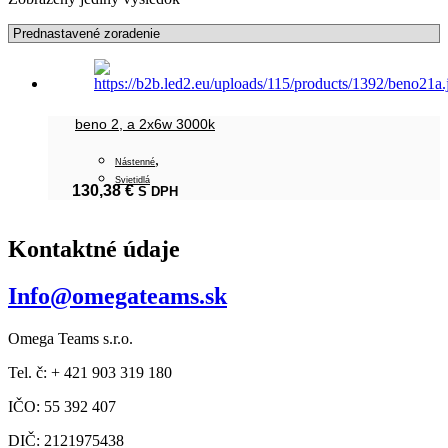
beno 2, a 2x6w 3000k
,
Nástenné
Svietidlá
130,38
€
S DPH
Kontaktné údaje
Info@omegateams.sk
Omega Teams s.r.o.
Tel. č: + 421 903 319 180
IČO: 55 392 407
DIČ: 2121975438