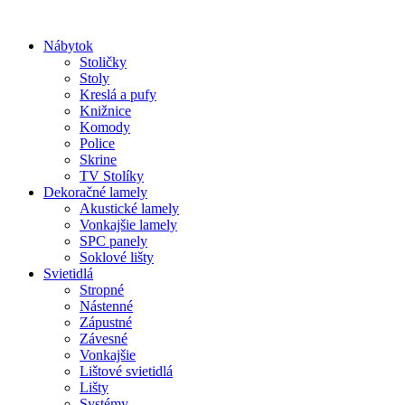
Preskočiť
na
Nábytok
obsah
Stoličky
Stoly
Kreslá a pufy
Knižnice
Komody
Police
Skrine
TV Stolíky
Dekoračné lamely
Akustické lamely
Vonkajšie lamely
SPC panely
Soklové lišty
Svietidlá
Stropné
Nástenné
Zápustné
Závesné
Vonkajšie
Lištové svietidlá
Lišty
Systémy