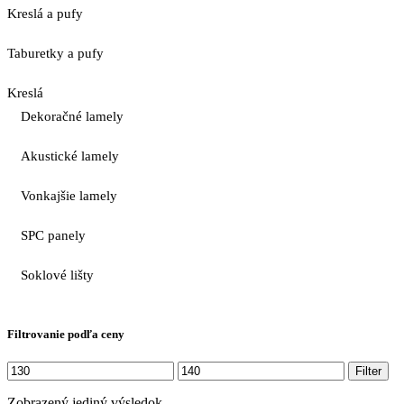
Kreslá a pufy
Taburetky a pufy
Kreslá
Dekoračné lamely
Akustické lamely
Vonkajšie lamely
SPC panely
Soklové lišty
Filtrovanie podľa ceny
Minimálna
Maximálna
Filter
cena
cena
Zobrazený jediný výsledok