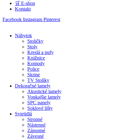
🛒 E-shop
Kontakt
Facebook
Instagram
Pinterest
Nábytok
Stoličky
Stoly
Kreslá a pufy
Knižnice
Komody
Police
Skrine
TV Stolíky
Dekoračné lamely
Akustické lamely
Vonkajšie lamely
SPC panely
Soklové lišty
Svietidlá
Stropné
Nástenné
Zápustné
Závesné