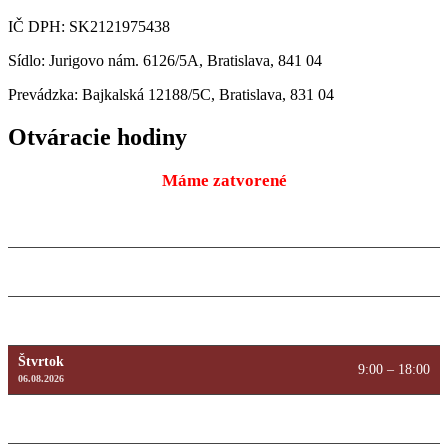
IČ DPH: SK2121975438
Sídlo: Jurigovo nám. 6126/5A, Bratislava, 841 04
Prevádzka: Bajkalská 12188/5C, Bratislava, 831 04
Otváracie hodiny
Máme zatvorené
Pondelok
9:00 – 18:00
10.08.2026
Utorok
9:00 – 18:00
11.08.2026
Streda
9:00 – 18:00
12.08.2026
Štvrtok
9:00 – 18:00
06.08.2026
Piatok
9:00 – 18:00
07.08.2026