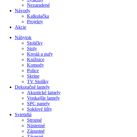
Nezaradené
Návody
Kalkulačka
Projekty
Akcie
Nábytok
Stoličky
Stoly
Kreslá a pufy
Knižnice
Komody
Police
Skrine
TV Stolíky
Dekoračné lamely
Akustické lamely
Vonkajšie lamely
SPC panely
Soklové lišty
Svietidlá
Stropné
Nástenné
Zápustné
Závesné