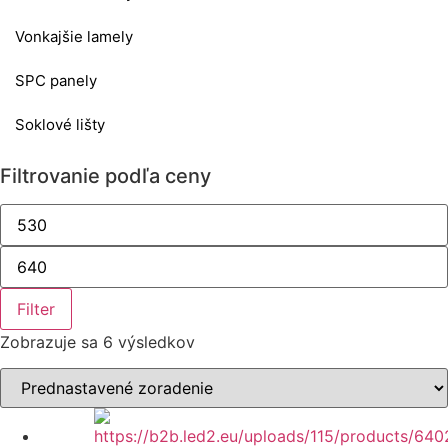
Vonkajšie lamely
SPC panely
Soklové lišty
Filtrovanie podľa ceny
Minimálna
cena
Maximálna
cena
Filter
Zobrazuje sa 6 výsledkov