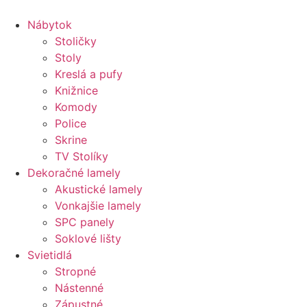
Preskočiť
na
Nábytok
obsah
Stoličky
Stoly
Kreslá a pufy
Knižnice
Komody
Police
Skrine
TV Stolíky
Dekoračné lamely
Akustické lamely
Vonkajšie lamely
SPC panely
Soklové lišty
Svietidlá
Stropné
Nástenné
Zápustné