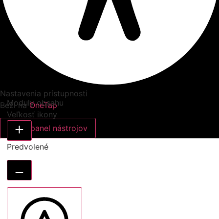
Nastavenia prístupnosti
Moduly obsahu
Beží na
OneTap
Veľkosť ikony
Skryť panel nástrojov
Predvolené