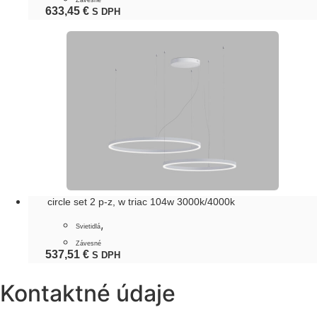
Závesné
633,45
€
S DPH
circle set 2 p-z, w triac 104w 3000k/4000k
,
Svietidlá
Závesné
537,51
€
S DPH
Kontaktné údaje