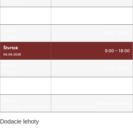
10.08.2026
Utorok
9:00 – 18:00
11.08.2026
Streda
9:00 – 18:00
12.08.2026
Štvrtok
9:00 – 18:00
06.08.2026
Piatok
9:00 – 18:00
07.08.2026
Sobota
Máme zatvorené
08.08.2026
Nedeľa
Máme zatvorené
09.08.2026
Dodacie lehoty