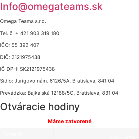
Info@omegateams.sk
Omega Teams s.r.o.
Tel. č: + 421 903 319 180
IČO: 55 392 407
DIČ: 2121975438
IČ DPH: SK2121975438
Sídlo: Jurigovo nám. 6126/5A, Bratislava, 841 04
Prevádzka: Bajkalská 12188/5C, Bratislava, 831 04
Otváracie hodiny
Máme zatvorené
Pondelok
9:00 – 18:00