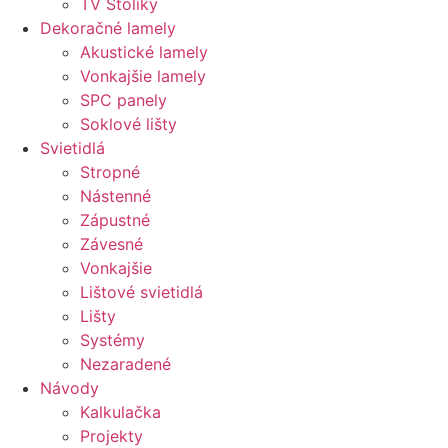
TV Stolíky
Dekoračné lamely
Akustické lamely
Vonkajšie lamely
SPC panely
Soklové lišty
Svietidlá
Stropné
Nástenné
Zápustné
Závesné
Vonkajšie
Lištové svietidlá
Lišty
Systémy
Nezaradené
Návody
Kalkulačka
Projekty