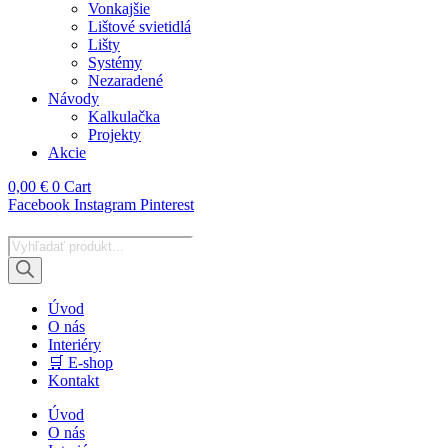
Vonkajšie
Lištové svietidlá
Lišty
Systémy
Nezaradené
Návody
Kalkulačka
Projekty
Akcie
0,00
€
0
Cart
Facebook
Instagram
Pinterest
Products
search
Úvod
O nás
Interiéry
🛒 E-shop
Kontakt
Úvod
O nás