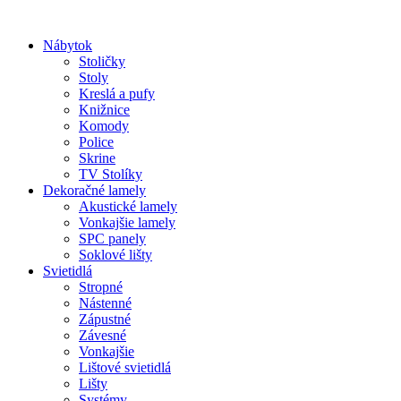
Preskočiť
na
Nábytok
obsah
Stoličky
Stoly
Kreslá a pufy
Knižnice
Komody
Police
Skrine
TV Stolíky
Dekoračné lamely
Akustické lamely
Vonkajšie lamely
SPC panely
Soklové lišty
Svietidlá
Stropné
Nástenné
Zápustné
Závesné
Vonkajšie
Lištové svietidlá
Lišty
Systémy