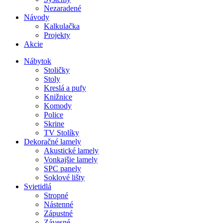
Nezaradené
Návody
Kalkulačka
Projekty
Akcie
Nábytok
Stoličky
Stoly
Kreslá a pufy
Knižnice
Komody
Police
Skrine
TV Stolíky
Dekoračné lamely
Akustické lamely
Vonkajšie lamely
SPC panely
Soklové lišty
Svietidlá
Stropné
Nástenné
Zápustné
Závesné