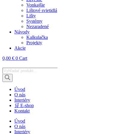
Vonkajšie
Lištové svietidlá
Lišty
Systémy
Nezaradené
Návody
Kalkulačka
Projekty
Akcie
0,00
€
0
Cart
Products
search
Úvod
O nás
Interiéry
🛒 E-shop
Kontakt
Úvod
O nás
Interiéry