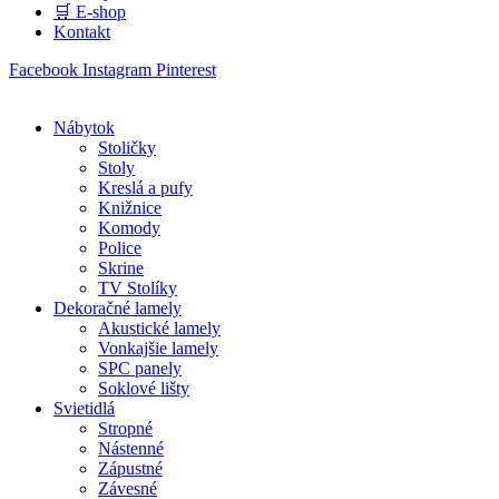
🛒 E-shop
Kontakt
Facebook
Instagram
Pinterest
Nábytok
Stoličky
Stoly
Kreslá a pufy
Knižnice
Komody
Police
Skrine
TV Stolíky
Dekoračné lamely
Akustické lamely
Vonkajšie lamely
SPC panely
Soklové lišty
Svietidlá
Stropné
Nástenné
Zápustné
Závesné