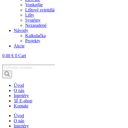
Vonkajšie
Lištové svietidlá
Lišty
Systémy
Nezaradené
Návody
Kalkulačka
Projekty
Akcie
0,00
€
0
Cart
Products
search
Úvod
O nás
Interiéry
🛒 E-shop
Kontakt
Úvod
O nás
Interiéry