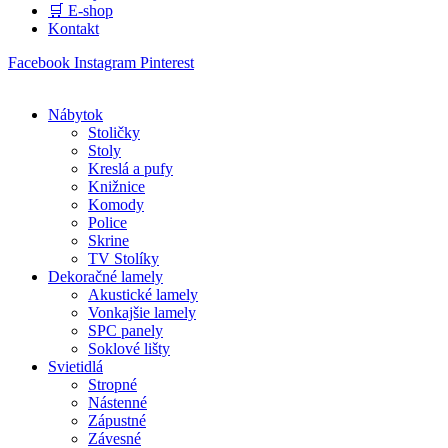
🛒 E-shop
Kontakt
Facebook
Instagram
Pinterest
Nábytok
Stoličky
Stoly
Kreslá a pufy
Knižnice
Komody
Police
Skrine
TV Stolíky
Dekoračné lamely
Akustické lamely
Vonkajšie lamely
SPC panely
Soklové lišty
Svietidlá
Stropné
Nástenné
Zápustné
Závesné