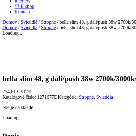
Interiéry
🛒 E-shop
Kontakt
Domov
/
Svietidlá
/
Stropné
/ bella slim 48, g dali/push 38w 2700k/
Domov
/
Svietidlá
/
Stropné
/ bella slim 48, g dali/push 38w 2700k/
Loading...
bella slim 48, g dali/push 38w 2700k/3000
254,61
€
S DPH
Katalógové číslo:
1271677D
Kategórie:
Stropné
,
Svietidlá
Nie je na sklade
Loading...
Popis