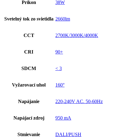
Príkon
38W
Svetelný tok zo svietidla
2660lm
CCT
2700K/3000K/4000K
CRI
90+
SDCM
< 3
Vyžarovací uhol
160°
Napájanie
220-240V AC. 50-60Hz
Napájací zdroj
950 mA
Stmievanie
DALI/PUSH