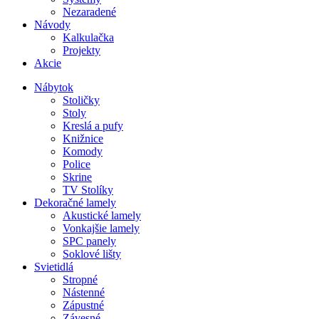
Nezaradené
Návody
Kalkulačka
Projekty
Akcie
Nábytok
Stoličky
Stoly
Kreslá a pufy
Knižnice
Komody
Police
Skrine
TV Stolíky
Dekoračné lamely
Akustické lamely
Vonkajšie lamely
SPC panely
Soklové lišty
Svietidlá
Stropné
Nástenné
Zápustné
Závesné