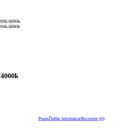
3000k/4000k
3000k/4000k
k/4000k
Popis
Ďalšie informácie
Recenzie (0)