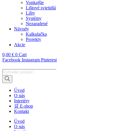
Vonkajšie
Lištové svietidlá
Lišty
Systémy
Nezaradené
Návody
Kalkulačka
Projekty
Akcie
0,00
€
0
Cart
Facebook
Instagram
Pinterest
Products
search
Úvod
O nás
Interiéry
🛒 E-shop
Kontakt
Úvod
O nás