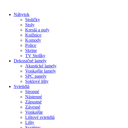
Preskočiť
na
Nábytok
obsah
Stoličky
Stoly
Kreslá a pufy
Knižnice
Komody
Police
Skrine
TV Stolíky
Dekoračné lamely
Akustické lamely
Vonkajšie lamely
SPC panely
Soklové lišty
Svietidlá
Stropné
Nástenné
Zápustné
Závesné
Vonkajšie
Lištové svietidlá
Lišty
Systémy