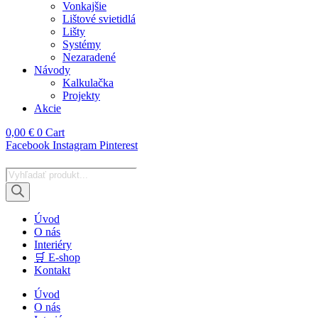
Vonkajšie
Lištové svietidlá
Lišty
Systémy
Nezaradené
Návody
Kalkulačka
Projekty
Akcie
0,00
€
0
Cart
Facebook
Instagram
Pinterest
Products
search
Úvod
O nás
Interiéry
🛒 E-shop
Kontakt
Úvod
O nás