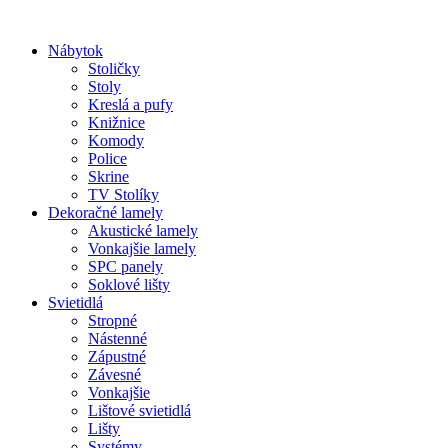
Preskočiť
na
Nábytok
obsah
Stoličky
Stoly
Kreslá a pufy
Knižnice
Komody
Police
Skrine
TV Stolíky
Dekoračné lamely
Akustické lamely
Vonkajšie lamely
SPC panely
Soklové lišty
Svietidlá
Stropné
Nástenné
Zápustné
Závesné
Vonkajšie
Lištové svietidlá
Lišty
Systémy