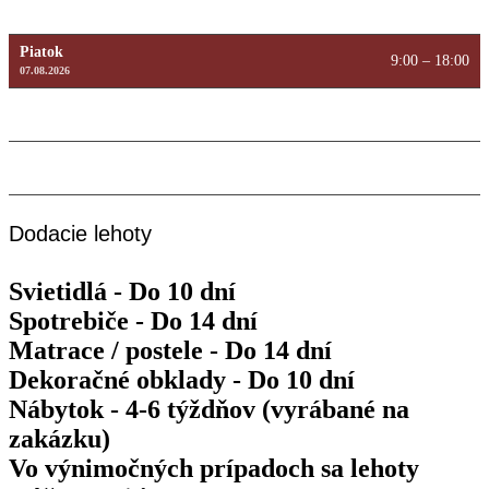
9:00 – 18:00
13.08.2026
Piatok
9:00 – 18:00
07.08.2026
Sobota
Máme zatvorené
08.08.2026
Nedeľa
Máme zatvorené
09.08.2026
Dodacie lehoty
Svietidlá - Do 10 dní
Spotrebiče - Do 14 dní
Matrace / postele - Do 14 dní
Dekoračné obklady - Do 10 dní
Nábytok - 4-6 týždňov (vyrábané na
zakázku)
Vo výnimočných prípadoch sa lehoty