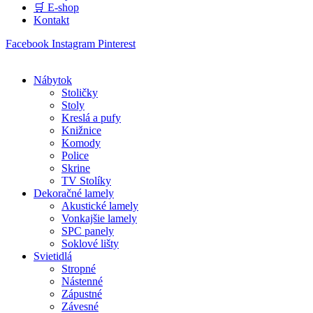
🛒 E-shop
Kontakt
Facebook
Instagram
Pinterest
Nábytok
Stoličky
Stoly
Kreslá a pufy
Knižnice
Komody
Police
Skrine
TV Stolíky
Dekoračné lamely
Akustické lamely
Vonkajšie lamely
SPC panely
Soklové lišty
Svietidlá
Stropné
Nástenné
Zápustné
Závesné