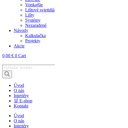
Vonkajšie
Lištové svietidlá
Lišty
Systémy
Nezaradené
Návody
Kalkulačka
Projekty
Akcie
0,00
€
0
Cart
Products
search
Úvod
O nás
Interiéry
🛒 E-shop
Kontakt
Úvod
O nás
Interiéry