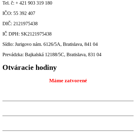
Tel. č: + 421 903 319 180
IČO: 55 392 407
DIČ: 2121975438
IČ DPH: SK2121975438
Sídlo: Jurigovo nám. 6126/5A, Bratislava, 841 04
Prevádzka: Bajkalská 12188/5C, Bratislava, 831 04
Otváracie hodiny
Máme zatvorené
Pondelok
9:00 – 18:00
10.08.2026
Utorok
9:00 – 18:00
11.08.2026
Streda
9:00 – 18:00
12.08.2026
Štvrtok