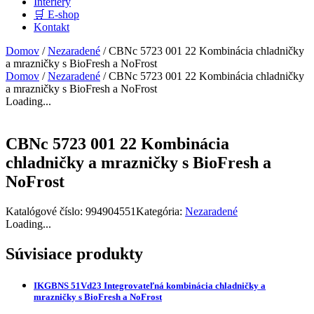
Interiéry
🛒 E-shop
Kontakt
Domov
/
Nezaradené
/ CBNc 5723 001 22 Kombinácia chladničky
a mrazničky s BioFresh a NoFrost
Domov
/
Nezaradené
/ CBNc 5723 001 22 Kombinácia chladničky
a mrazničky s BioFresh a NoFrost
Loading...
CBNc 5723 001 22 Kombinácia
chladničky a mrazničky s BioFresh a
NoFrost
Katalógové číslo:
994904551
Kategória:
Nezaradené
Loading...
Súvisiace produkty
IKGBNS 51Vd23 Integrovateľná kombinácia chladničky a
mrazničky s BioFresh a NoFrost