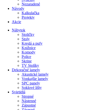
Nezaradené
Návody
Kalkulačka
Projekty
Akcie
Nábytok
Stoličky
Stoly
Kreslá a pufy
Knižnice
Komody
Police
Skrine
TV Stolíky
Dekoračné lamely
Akustické lamely
Vonkajšie lamely
SPC panely
Soklové lišty
Svietidlá
Stropné
Nástenné
Zápustné
Závesné