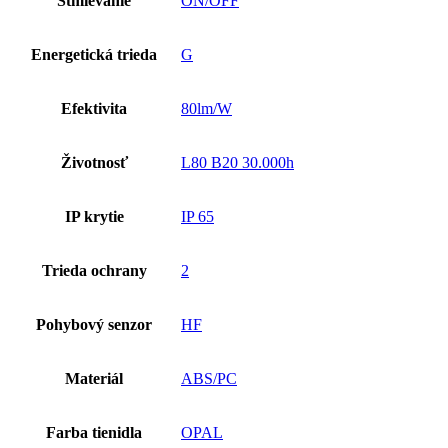
Stmievanie
ON/OFF
Energetická trieda
G
Efektivita
80lm/W
Životnosť
L80 B20 30.000h
IP krytie
IP 65
Trieda ochrany
2
Pohybový senzor
HF
Materiál
ABS/PC
Farba tienidla
OPAL