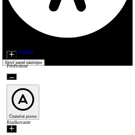
Nastavenia prístupnosti
Moduly obsahu
Veľkosť ikony
Beží na
OneTap
Skryť panel nástrojov
Predvolené
Čitateľné písmo
Riadkovanie