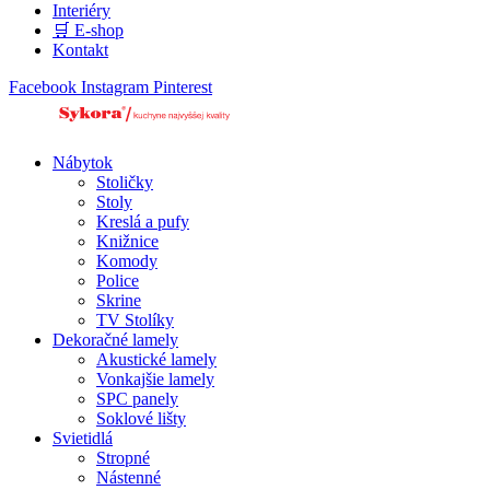
Interiéry
🛒 E-shop
Kontakt
Facebook
Instagram
Pinterest
Nábytok
Stoličky
Stoly
Kreslá a pufy
Knižnice
Komody
Police
Skrine
TV Stolíky
Dekoračné lamely
Akustické lamely
Vonkajšie lamely
SPC panely
Soklové lišty
Svietidlá
Stropné
Nástenné