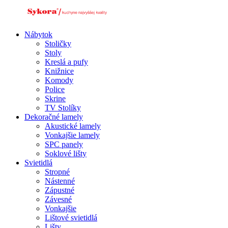
Preskočiť
na
obsah
Nábytok
Stoličky
Stoly
Kreslá a pufy
Knižnice
Komody
Police
Skrine
TV Stolíky
Dekoračné lamely
Akustické lamely
Vonkajšie lamely
SPC panely
Soklové lišty
Svietidlá
Stropné
Nástenné
Zápustné
Závesné
Vonkajšie
Lištové svietidlá
Lišty