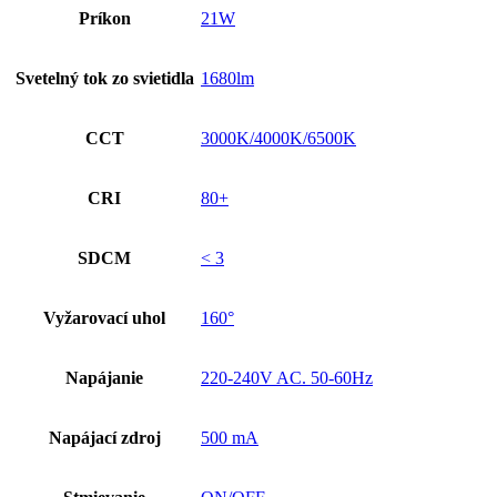
Príkon
21W
Svetelný tok zo svietidla
1680lm
CCT
3000K/4000K/6500K
CRI
80+
SDCM
< 3
Vyžarovací uhol
160°
Napájanie
220-240V AC. 50-60Hz
Napájací zdroj
500 mA