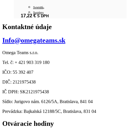
,
Svietidlá
Systémy
17,22
€
S DPH
Kontaktné údaje
Info@omegateams.sk
Omega Teams s.r.o.
Tel. č: + 421 903 319 180
IČO: 55 392 407
DIČ: 2121975438
IČ DPH: SK2121975438
Sídlo: Jurigovo nám. 6126/5A, Bratislava, 841 04
Prevádzka: Bajkalská 12188/5C, Bratislava, 831 04
Otváracie hodiny