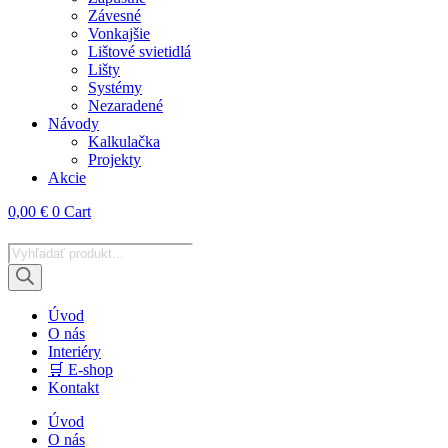
Závesné
Vonkajšie
Lištové svietidlá
Lišty
Systémy
Nezaradené
Návody
Kalkulačka
Projekty
Akcie
0,00
€
0
Cart
Products
search
Úvod
O nás
Interiéry
🛒 E-shop
Kontakt
Úvod
O nás