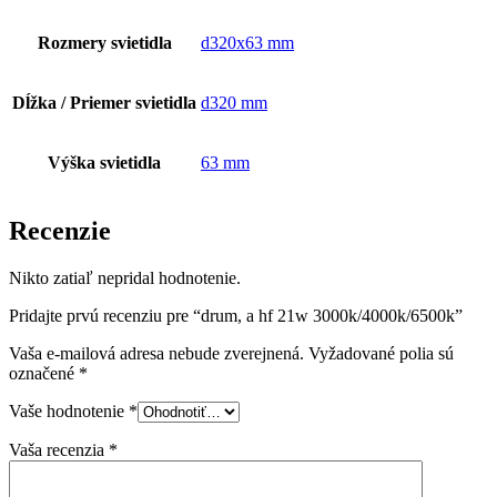
Rozmery svietidla
d320x63 mm
Dĺžka / Priemer svietidla
d320 mm
Výška svietidla
63 mm
Recenzie
Nikto zatiaľ nepridal hodnotenie.
Pridajte prvú recenziu pre “drum, a hf 21w 3000k/4000k/6500k”
Vaša e-mailová adresa nebude zverejnená.
Vyžadované polia sú
označené
*
Vaše hodnotenie
*
Vaša recenzia
*