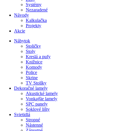
Systémy
Nezaradené
Návody
Kalkulačka
Projekty
Akcie
Nábytok
Stoličky
Stoly
Kreslá a pufy
Knižnice
Komody
Police
Skrine
TV Stolíky
Dekoračné lamely
Akustické lamely
Vonkajšie lamely
SPC panely
Soklové lišty
Svietidlá
Stropné
Nástenné
Zápustné