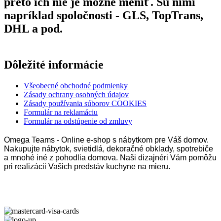
preto ich nie je možné meniť. Sú nimi
napríklad spoločnosti - GLS, TopTrans,
DHL a pod.
Dôležité informácie
Všeobecné obchodné podmienky
Zásady ochrany osobných údajov
Zásady používania súborov COOKIES
Formulár na reklamáciu
Formulár na odstúpenie od zmluvy
Omega Teams - Online e-shop s nábytkom pre Váš domov.
Nakupujte nábytok, svietidlá, dekoračné obklady, spotrebiče
a mnohé iné z pohodlia domova. Naši dizajnéri Vám pomôžu
pri realizácii Vašich predstáv kuchyne na mieru.
Omega Teams s.r.o. © 2023 –
2026
| Všetky práva vyhradené