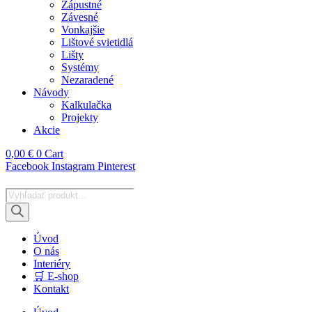
Zápustné
Závesné
Vonkajšie
Lištové svietidlá
Lišty
Systémy
Nezaradené
Návody
Kalkulačka
Projekty
Akcie
0,00
€
0
Cart
Facebook
Instagram
Pinterest
Products
search
Úvod
O nás
Interiéry
🛒 E-shop
Kontakt