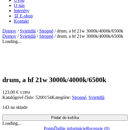
Úvod
O nás
Interiéry
🛒 E-shop
Kontakt
Domov
/
Svietidlá
/
Stropné
/ drum, a hf 21w 3000k/4000k/6500k
Domov
/
Svietidlá
/
Stropné
/ drum, a hf 21w 3000k/4000k/6500k
Loading...
drum, a hf 21w 3000k/4000k/6500k
123,00
€
S DPH
Katalógové číslo:
5200154
Kategórie:
Stropné
,
Svietidlá
143 na sklade
Pridať do košíka
Loading...
Popis
Ďalšie informácie
Recenzie (0)