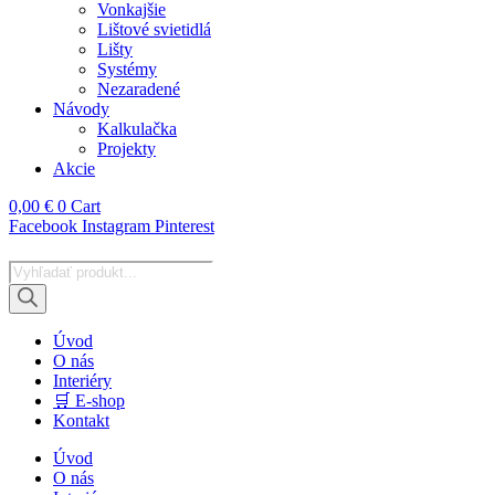
Vonkajšie
Lištové svietidlá
Lišty
Systémy
Nezaradené
Návody
Kalkulačka
Projekty
Akcie
0,00
€
0
Cart
Facebook
Instagram
Pinterest
Products
search
Úvod
O nás
Interiéry
🛒 E-shop
Kontakt
Úvod
O nás