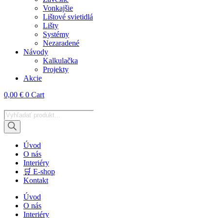
Vonkajšie
Lištové svietidlá
Lišty
Systémy
Nezaradené
Návody
Kalkulačka
Projekty
Akcie
0,00
€
0
Cart
Products
search
Úvod
O nás
Interiéry
🛒 E-shop
Kontakt
Úvod
O nás
Interiéry