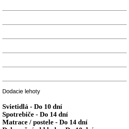
Utorok
9:00 – 18:00
11.08.2026
Streda
9:00 – 18:00
12.08.2026
Štvrtok
9:00 – 18:00
13.08.2026
Piatok
9:00 – 18:00
14.08.2026
Sobota
Máme zatvorené
15.08.2026
Nedeľa
Máme zatvorené
16.08.2026
Dodacie lehoty
Svietidlá - Do 10 dní
Spotrebiče - Do 14 dní
Matrace / postele - Do 14 dní