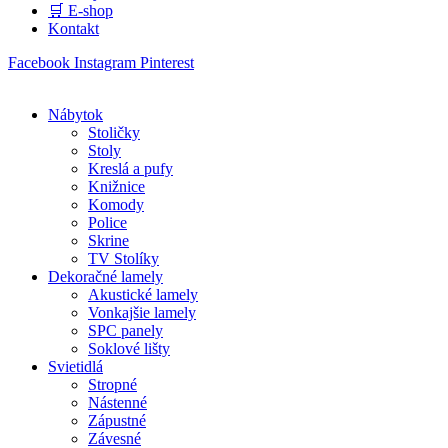
🛒 E-shop
Kontakt
Facebook
Instagram
Pinterest
Nábytok
Stoličky
Stoly
Kreslá a pufy
Knižnice
Komody
Police
Skrine
TV Stolíky
Dekoračné lamely
Akustické lamely
Vonkajšie lamely
SPC panely
Soklové lišty
Svietidlá
Stropné
Nástenné
Zápustné
Závesné