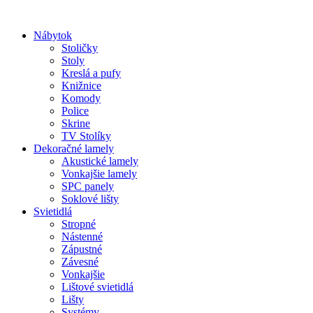
Preskočiť
na
Nábytok
obsah
Stoličky
Stoly
Kreslá a pufy
Knižnice
Komody
Police
Skrine
TV Stolíky
Dekoračné lamely
Akustické lamely
Vonkajšie lamely
SPC panely
Soklové lišty
Svietidlá
Stropné
Nástenné
Zápustné
Závesné
Vonkajšie
Lištové svietidlá
Lišty
Systémy