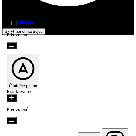
Nastavenia prístupnosti
Moduly obsahu
Veľkosť ikony
Beží na
OneTap
Skryť panel nástrojov
Predvolené
Čitateľné písmo
Riadkovanie
Predvolené