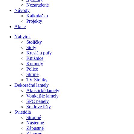
Nezaradené
Návody
Kalkulačka
Projekty
Akcie
Nábytok
Stoličky
Stoly
Kreslá a pufy
Knižnice
Komody
Police
Skrine
TV Stolíky
Dekoračné lamely
Akustické lamely
Vonkajšie lamely
SPC panely
Soklové lišty
Svietidlá
Stropné
Nástenné
Zápustné
Závesné