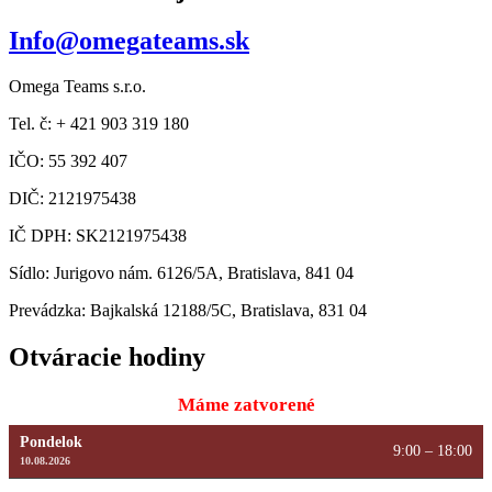
Info@omegateams.sk
Omega Teams s.r.o.
Tel. č: + 421 903 319 180
IČO: 55 392 407
DIČ: 2121975438
IČ DPH: SK2121975438
Sídlo: Jurigovo nám. 6126/5A, Bratislava, 841 04
Prevádzka: Bajkalská 12188/5C, Bratislava, 831 04
Otváracie hodiny
Máme zatvorené
Pondelok
9:00 – 18:00
10.08.2026