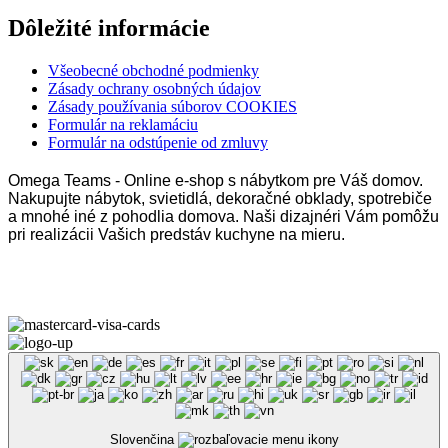
Dôležité informácie
Všeobecné obchodné podmienky
Zásady ochrany osobných údajov
Zásady používania súborov COOKIES
Formulár na reklamáciu
Formulár na odstúpenie od zmluvy
Omega Teams - Online e-shop s nábytkom pre Váš domov.
Nakupujte nábytok, svietidlá, dekoračné obklady, spotrebiče
a mnohé iné z pohodlia domova. Naši dizajnéri Vám pomôžu
pri realizácii Vašich predstáv kuchyne na mieru.
Omega Teams s.r.o. © 2023 –
2026
| Všetky práva vyhradené
Slovenčina