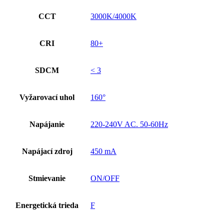
CCT
3000K/4000K
CRI
80+
SDCM
< 3
Vyžarovací uhol
160°
Napájanie
220-240V AC. 50-60Hz
Napájací zdroj
450 mA
Stmievanie
ON/OFF
Energetická trieda
F