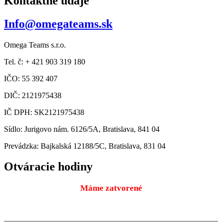
Kontaktné údaje
Info@omegateams.sk
Omega Teams s.r.o.
Tel. č: + 421 903 319 180
IČO: 55 392 407
DIČ: 2121975438
IČ DPH: SK2121975438
Sídlo: Jurigovo nám. 6126/5A, Bratislava, 841 04
Prevádzka: Bajkalská 12188/5C, Bratislava, 831 04
Otváracie hodiny
Máme zatvorené
Pondelok
9:00 – 18:00
10.08.2026