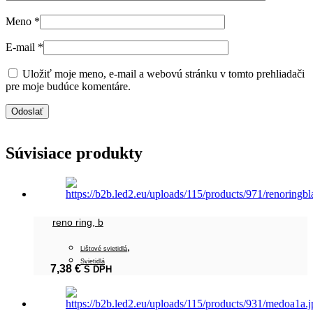
Meno
*
E-mail
*
Uložiť moje meno, e-mail a webovú stránku v tomto prehliadači
pre moje budúce komentáre.
Súvisiace produkty
reno ring, b
,
Lištové svietidlá
Svietidlá
7,38
€
S DPH