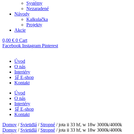
Systémy
Nezaradené
Návody
Kalkulačka
Projekty
Akcie
0,00
€
0
Cart
Facebook
Instagram
Pinterest
Úvod
O nás
Interiéry
🛒 E-shop
Kontakt
Úvod
O nás
Interiéry
🛒 E-shop
Kontakt
Domov
/
Svietidlá
/
Stropné
/ jota ii 33 hf, w 18w 3000k/4000k
Domov
/
Svietidlá
/
Stropné
/ jota ii 33 hf, w 18w 3000k/4000k