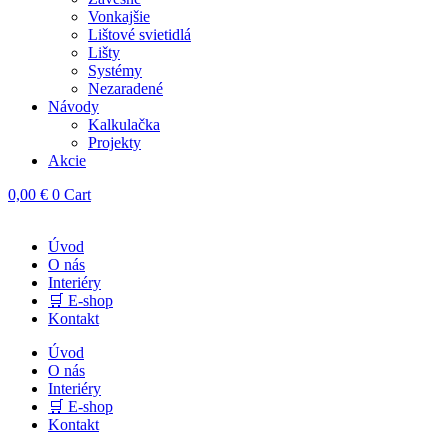
Vonkajšie
Lištové svietidlá
Lišty
Systémy
Nezaradené
Návody
Kalkulačka
Projekty
Akcie
0,00
€
0
Cart
Úvod
O nás
Interiéry
🛒 E-shop
Kontakt
Úvod
O nás
Interiéry
🛒 E-shop
Kontakt