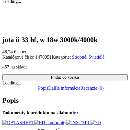
Loading...
jota ii 33 hf, w 18w 3000k/4000k
46,74
€
S DPH
Katalógové číslo:
1470351
Kategórie:
Stropné
,
Svietidlá
457 na sklade
Pridať do košíka
Loading...
Popis
Ďalšie informácie
Recenzie (0)
Popis
Dokumenty k produktu na stiahnutie :