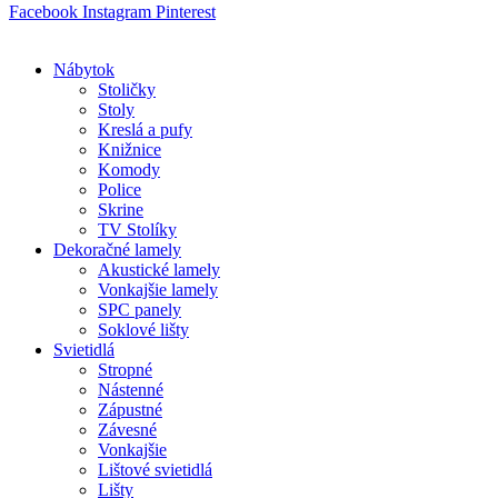
Facebook
Instagram
Pinterest
Nábytok
Stoličky
Stoly
Kreslá a pufy
Knižnice
Komody
Police
Skrine
TV Stolíky
Dekoračné lamely
Akustické lamely
Vonkajšie lamely
SPC panely
Soklové lišty
Svietidlá
Stropné
Nástenné
Zápustné
Závesné
Vonkajšie
Lištové svietidlá
Lišty