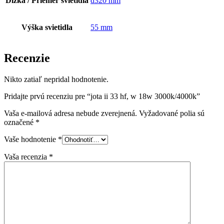
Dĺžka / Priemer svietidla
d320 mm
Výška svietidla
55 mm
Recenzie
Nikto zatiaľ nepridal hodnotenie.
Pridajte prvú recenziu pre “jota ii 33 hf, w 18w 3000k/4000k”
Vaša e-mailová adresa nebude zverejnená.
Vyžadované polia sú
označené
*
Vaše hodnotenie
*
Vaša recenzia
*