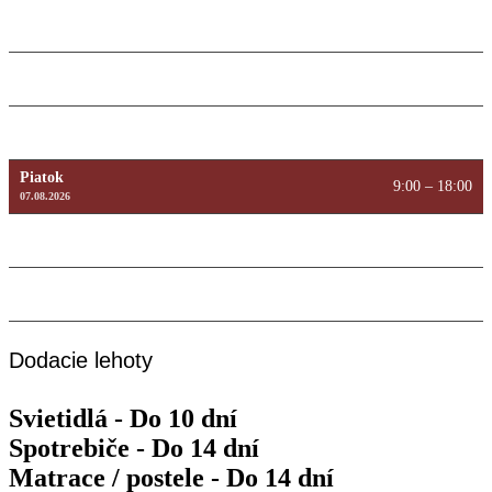
Utorok
9:00 – 18:00
11.08.2026
Streda
9:00 – 18:00
12.08.2026
Štvrtok
9:00 – 18:00
13.08.2026
Piatok
9:00 – 18:00
07.08.2026
Sobota
Máme zatvorené
08.08.2026
Nedeľa
Máme zatvorené
09.08.2026
Dodacie lehoty
Svietidlá - Do 10 dní
Spotrebiče - Do 14 dní
Matrace / postele - Do 14 dní