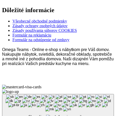
Dôležité informácie
Všeobecné obchodné podmienky
Zásady ochrany osobných údajov
Zásady používania súborov COOKIES
Formulár na reklamáciu
Formulár na odstúpenie od zmluvy
Omega Teams - Online e-shop s nábytkom pre Váš domov.
Nakupujte nábytok, svietidlá, dekoračné obklady, spotrebiče
a mnohé iné z pohodlia domova. Naši dizajnéri Vám pomôžu
pri realizácii Vašich predstáv kuchyne na mieru.
Omega Teams s.r.o. © 2023 –
2026
| Všetky práva vyhradené