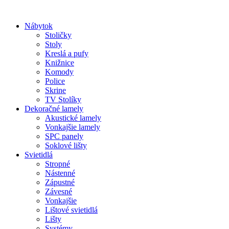
Preskočiť
na
Nábytok
obsah
Stoličky
Stoly
Kreslá a pufy
Knižnice
Komody
Police
Skrine
TV Stolíky
Dekoračné lamely
Akustické lamely
Vonkajšie lamely
SPC panely
Soklové lišty
Svietidlá
Stropné
Nástenné
Zápustné
Závesné
Vonkajšie
Lištové svietidlá
Lišty
Systémy