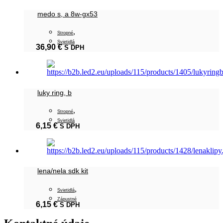
medo s, a 8w-gx53
,
Stropné
Svietidlá
36,90
€
S DPH
luky ring, b
,
Stropné
Svietidlá
6,15
€
S DPH
lena/nela sdk kit
,
Svietidlá
Zápustné
6,15
€
S DPH