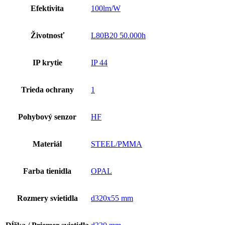
Efektivita
100lm/W
Životnosť
L80B20 50.000h
IP krytie
IP 44
Trieda ochrany
1
Pohybový senzor
HF
Materiál
STEEL/PMMA
Farba tienidla
OPAL
Rozmery svietidla
d320x55 mm