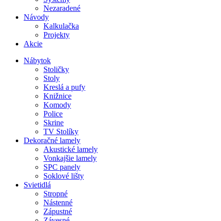
Nezaradené
Návody
Kalkulačka
Projekty
Akcie
Nábytok
Stoličky
Stoly
Kreslá a pufy
Knižnice
Komody
Police
Skrine
TV Stolíky
Dekoračné lamely
Akustické lamely
Vonkajšie lamely
SPC panely
Soklové lišty
Svietidlá
Stropné
Nástenné
Zápustné
Závesné