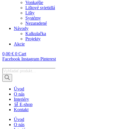
Vonkajšie
Lištové svietidlá
Lišty
Systémy
Nezaradené
Návody
Kalkulačka
Projekty
Akcie
0,00
€
0
Cart
Facebook
Instagram
Pinterest
Products
search
Úvod
O nás
Interiéry
🛒 E-shop
Kontakt
Úvod
O nás