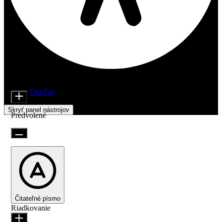
Nastavenia prístupnosti
Moduly obsahu
Veľkosť ikony
Beží na
OneTap
Skryť panel nástrojov
Predvolené
Čitateľné písmo
Riadkovanie