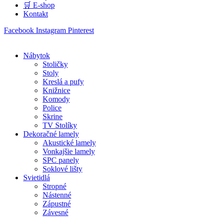
🛒 E-shop
Kontakt
Facebook
Instagram
Pinterest
Nábytok
Stoličky
Stoly
Kreslá a pufy
Knižnice
Komody
Police
Skrine
TV Stolíky
Dekoračné lamely
Akustické lamely
Vonkajšie lamely
SPC panely
Soklové lišty
Svietidlá
Stropné
Nástenné
Zápustné
Závesné