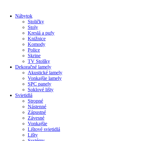
Preskočiť
na
Nábytok
obsah
Stoličky
Stoly
Kreslá a pufy
Knižnice
Komody
Police
Skrine
TV Stolíky
Dekoračné lamely
Akustické lamely
Vonkajšie lamely
SPC panely
Soklové lišty
Svietidlá
Stropné
Nástenné
Zápustné
Závesné
Vonkajšie
Lištové svietidlá
Lišty
Systémy