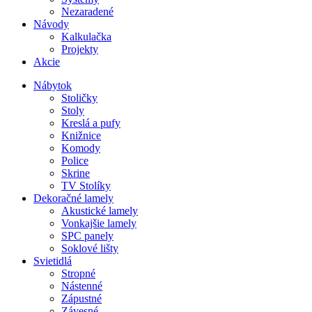
Nezaradené
Návody
Kalkulačka
Projekty
Akcie
Nábytok
Stoličky
Stoly
Kreslá a pufy
Knižnice
Komody
Police
Skrine
TV Stolíky
Dekoračné lamely
Akustické lamely
Vonkajšie lamely
SPC panely
Soklové lišty
Svietidlá
Stropné
Nástenné
Zápustné
Závesné