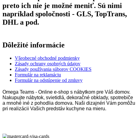
preto ich nie je možné meniť. Sú nimi
napríklad spoločnosti - GLS, TopTrans,
DHL a pod.
Dôležité informácie
Všeobecné obchodné podmienky
Zásady ochrany osobných údajov
Zásady používania súborov COOKIES
Formulár na reklamáciu
Formulár na odstúpenie od zmluvy
Omega Teams - Online e-shop s nábytkom pre Váš domov.
Nakupujte nábytok, svietidlá, dekoračné obklady, spotrebiče
a mnohé iné z pohodlia domova. Naši dizajnéri Vám pomôžu
pri realizácii Vašich predstáv kuchyne na mieru.
Omega Teams s.r.o. © 2023 –
2026
| Všetky práva vyhradené