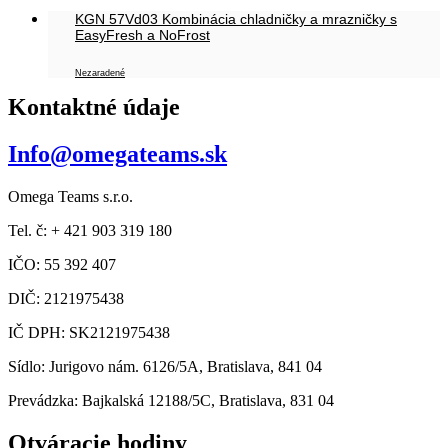
KGN 57Vd03 Kombinácia chladničky a mrazničky s
EasyFresh a NoFrost
Nezaradené
Kontaktné údaje
Info@omegateams.sk
Omega Teams s.r.o.
Tel. č: + 421 903 319 180
IČO: 55 392 407
DIČ: 2121975438
IČ DPH: SK2121975438
Sídlo: Jurigovo nám. 6126/5A, Bratislava, 841 04
Prevádzka: Bajkalská 12188/5C, Bratislava, 831 04
Otváracie hodiny