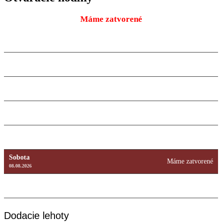
Máme zatvorené
Pondelok
9:00 – 18:00
10.08.2026
Utorok
9:00 – 18:00
11.08.2026
Streda
9:00 – 18:00
12.08.2026
Štvrtok
9:00 – 18:00
13.08.2026
Piatok
9:00 – 18:00
14.08.2026
Sobota
Máme zatvorené
08.08.2026
Nedeľa
Máme zatvorené
09.08.2026
Dodacie lehoty