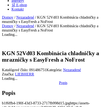
Interiéry
🛒 E-shop
Kontakt
Domov
/
Nezaradené
/ KGN 52Vd03 Kombinácia chladničky a
mrazničky s EasyFresh a NoFrost
Domov
/
Nezaradené
/ KGN 52Vd03 Kombinácia chladničky a
mrazničky s EasyFresh a NoFrost
Loading...
KGN 52Vd03 Kombinácia chladničky a
mrazničky s EasyFresh a NoFrost
Katalógové číslo:
091486751
Kategória:
Nezaradené
Značka:
LIEBHERR
Loading...
Popis
Popis
b1f6ffb4-190f-43d3-8733-2717fb998d15.jpghttps://assets-