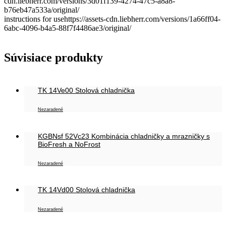
cdn.liebherr.com/versions/3d01f139-4274-47c5-a8a8-
b76eb47a533a/original/
instructions for usehttps://assets-cdn.liebherr.com/versions/1a66ff04-
6abc-4096-b4a5-88f7f4486ae3/original/
Súvisiace produkty
TK 14Ve00 Stolová chladnička
Nezaradené
KGBNsf 52Vc23 Kombinácia chladničky a mrazničky s
BioFresh a NoFrost
Nezaradené
TK 14Vd00 Stolová chladnička
Nezaradené