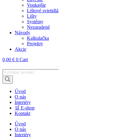
Vonkajšie
Lištové svietidlá
Lišty
Systémy
Nezaradené
Návody
Kalkulačka
Projekty
Akcie
0,00
€
0
Cart
Products
search
Úvod
O nás
Interiéry
🛒 E-shop
Kontakt
Úvod
O nás
Interiéry