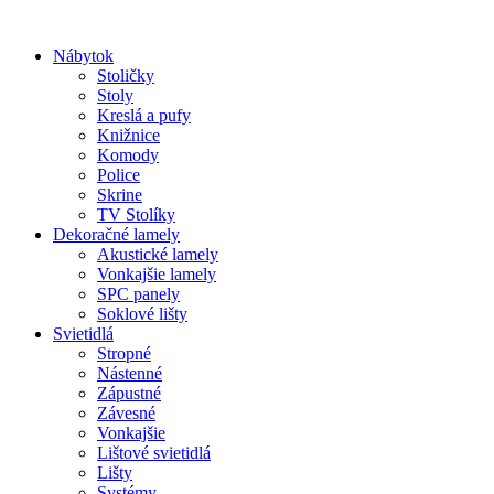
Preskočiť
na
Nábytok
obsah
Stoličky
Stoly
Kreslá a pufy
Knižnice
Komody
Police
Skrine
TV Stolíky
Dekoračné lamely
Akustické lamely
Vonkajšie lamely
SPC panely
Soklové lišty
Svietidlá
Stropné
Nástenné
Zápustné
Závesné
Vonkajšie
Lištové svietidlá
Lišty
Systémy