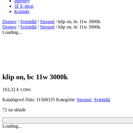
Interiéry
🛒 E-shop
Kontakt
Domov
/
Svietidlá
/
Stropné
/ klip on, bc 11w 3000k
Domov
/
Svietidlá
/
Stropné
/ klip on, bc 11w 3000k
Loading...
klip on, bc 11w 3000k
103,32
€
S DPH
Katalógové číslo:
11508335
Kategórie:
Stropné
,
Svietidlá
72 na sklade
Loading...