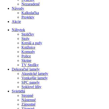
Nezaradené
Návody
Kalkulačka
Projekty
Akcie
Nábytok
Stoličky
Stoly
Kreslá a pufy
Knižnice
Komody
Police
Skrine
TV Stolíky
Dekoračné lamely
Akustické lamely
Vonkajšie lamely
SPC panely
Soklové lišty
Svietidlá
Stropné
Nástenné
Zápustné
Závesné