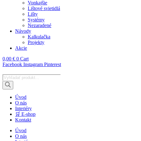
Vonkajšie
Lištové svietidlá
Lišty
Systémy
Nezaradené
Návody
Kalkulačka
Projekty
Akcie
0,00
€
0
Cart
Facebook
Instagram
Pinterest
Products
search
Úvod
O nás
Interiéry
🛒 E-shop
Kontakt
Úvod
O nás