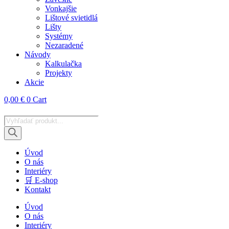
Vonkajšie
Lištové svietidlá
Lišty
Systémy
Nezaradené
Návody
Kalkulačka
Projekty
Akcie
0,00
€
0
Cart
Products
search
Úvod
O nás
Interiéry
🛒 E-shop
Kontakt
Úvod
O nás
Interiéry