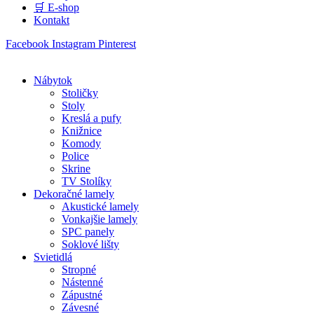
🛒 E-shop
Kontakt
Facebook
Instagram
Pinterest
Nábytok
Stoličky
Stoly
Kreslá a pufy
Knižnice
Komody
Police
Skrine
TV Stolíky
Dekoračné lamely
Akustické lamely
Vonkajšie lamely
SPC panely
Soklové lišty
Svietidlá
Stropné
Nástenné
Zápustné
Závesné