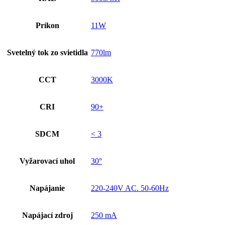
Príkon
11W
Svetelný tok zo svietidla
770lm
CCT
3000K
CRI
90+
SDCM
< 3
Vyžarovací uhol
30°
Napájanie
220-240V AC. 50-60Hz
Napájací zdroj
250 mA