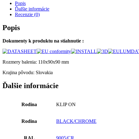
Popis
Ďalšie informácie
Recenzie (0)
Popis
Dokumenty k produktu na stiahnutie :
Rozmery balenia: 110x90x90 mm
Krajina pôvodu: Slovakia
Ďalšie informácie
Rodina
KLIP ON
Rodina
BLACK/CHROME
RAL
9005/CR