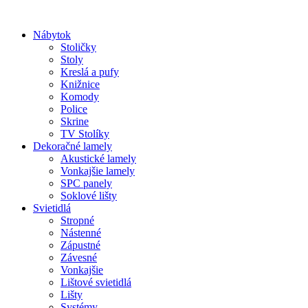
Preskočiť
na
Nábytok
obsah
Stoličky
Stoly
Kreslá a pufy
Knižnice
Komody
Police
Skrine
TV Stolíky
Dekoračné lamely
Akustické lamely
Vonkajšie lamely
SPC panely
Soklové lišty
Svietidlá
Stropné
Nástenné
Zápustné
Závesné
Vonkajšie
Lištové svietidlá
Lišty
Systémy