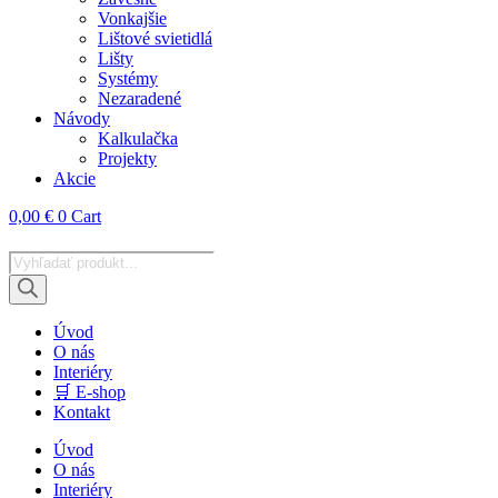
Vonkajšie
Lištové svietidlá
Lišty
Systémy
Nezaradené
Návody
Kalkulačka
Projekty
Akcie
0,00
€
0
Cart
Products
search
Úvod
O nás
Interiéry
🛒 E-shop
Kontakt
Úvod
O nás
Interiéry