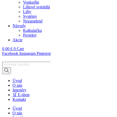
Vonkajšie
Lištové svietidlá
Lišty
Systémy
Nezaradené
Návody
Kalkulačka
Projekty
Akcie
0,00
€
0
Cart
Facebook
Instagram
Pinterest
Products
search
Úvod
O nás
Interiéry
🛒 E-shop
Kontakt
Úvod
O nás