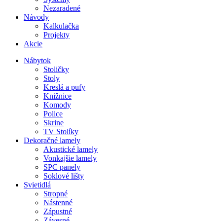
Nezaradené
Návody
Kalkulačka
Projekty
Akcie
Nábytok
Stoličky
Stoly
Kreslá a pufy
Knižnice
Komody
Police
Skrine
TV Stolíky
Dekoračné lamely
Akustické lamely
Vonkajšie lamely
SPC panely
Soklové lišty
Svietidlá
Stropné
Nástenné
Zápustné
Závesné