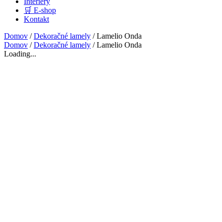
Interiéry
🛒 E-shop
Kontakt
Domov
/
Dekoračné lamely
/ Lamelio Onda
Domov
/
Dekoračné lamely
/ Lamelio Onda
Loading...