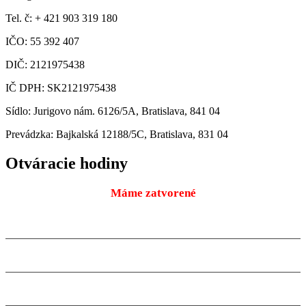
Tel. č: + 421 903 319 180
IČO: 55 392 407
DIČ: 2121975438
IČ DPH: SK2121975438
Sídlo: Jurigovo nám. 6126/5A, Bratislava, 841 04
Prevádzka: Bajkalská 12188/5C, Bratislava, 831 04
Otváracie hodiny
Máme zatvorené
Pondelok
9:00 – 18:00
10.08.2026
Utorok
9:00 – 18:00
11.08.2026
Streda
9:00 – 18:00
12.08.2026