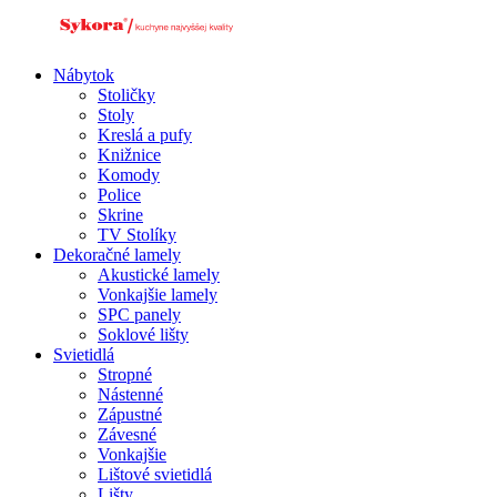
Preskočiť
na
obsah
Nábytok
Stoličky
Stoly
Kreslá a pufy
Knižnice
Komody
Police
Skrine
TV Stolíky
Dekoračné lamely
Akustické lamely
Vonkajšie lamely
SPC panely
Soklové lišty
Svietidlá
Stropné
Nástenné
Zápustné
Závesné
Vonkajšie
Lištové svietidlá
Lišty