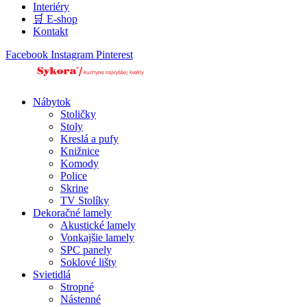
Interiéry
🛒 E-shop
Kontakt
Facebook
Instagram
Pinterest
Nábytok
Stoličky
Stoly
Kreslá a pufy
Knižnice
Komody
Police
Skrine
TV Stolíky
Dekoračné lamely
Akustické lamely
Vonkajšie lamely
SPC panely
Soklové lišty
Svietidlá
Stropné
Nástenné