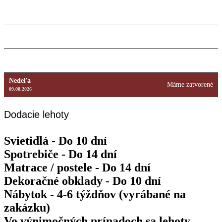
Štvrtok
9:00 – 18:00
13.08.2026
Piatok
9:00 – 18:00
14.08.2026
Sobota
Máme zatvorené
15.08.2026
Nedeľa
Máme zatvorené
09.08.2026
Dodacie lehoty
Svietidlá - Do 10 dní
Spotrebiče - Do 14 dní
Matrace / postele - Do 14 dní
Dekoračné obklady - Do 10 dní
Nábytok - 4-6 týždňov (vyrábané na
zakázku)
Vo výnimočných prípadoch sa lehoty