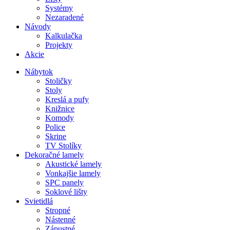
Systémy
Nezaradené
Návody
Kalkulačka
Projekty
Akcie
Nábytok
Stoličky
Stoly
Kreslá a pufy
Knižnice
Komody
Police
Skrine
TV Stolíky
Dekoračné lamely
Akustické lamely
Vonkajšie lamely
SPC panely
Soklové lišty
Svietidlá
Stropné
Nástenné
Zápustné