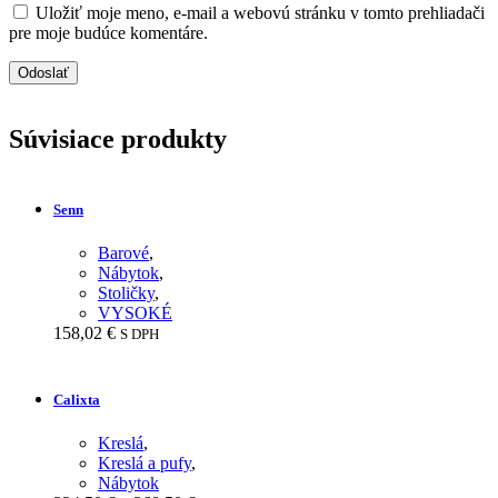
Uložiť moje meno, e-mail a webovú stránku v tomto prehliadači
pre moje budúce komentáre.
Súvisiace produkty
Senn
Barové
,
Nábytok
,
Stoličky
,
VYSOKÉ
158,02
€
S DPH
Calixta
Kreslá
,
Kreslá a pufy
,
Nábytok