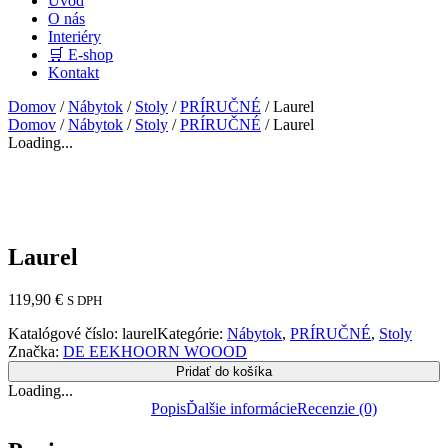
Úvod
O nás
Interiéry
🛒 E-shop
Kontakt
Domov
/
Nábytok
/
Stoly
/
PRÍRUČNÉ
/ Laurel
Domov
/
Nábytok
/
Stoly
/
PRÍRUČNÉ
/ Laurel
Loading...
Laurel
119,90
€
S DPH
Katalógové číslo:
laurel
Kategórie:
Nábytok
,
PRÍRUČNÉ
,
Stoly
Značka:
DE EEKHOORN WOOOD
Pridať do košíka
Loading...
Popis
Ďalšie informácie
Recenzie (0)