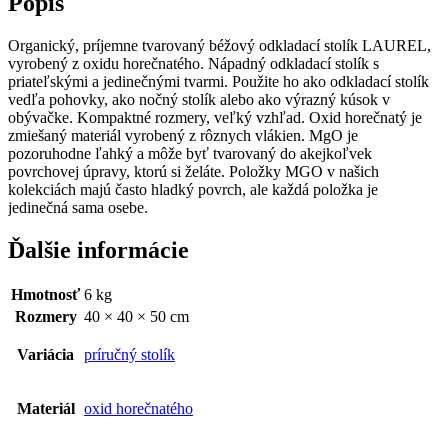
Popis
Organický, príjemne tvarovaný béžový odkladací stolík LAUREL,
vyrobený z oxidu horečnatého. Nápadný odkladací stolík s
priateľskými a jedinečnými tvarmi. Použite ho ako odkladací stolík
vedľa pohovky, ako nočný stolík alebo ako výrazný kúsok v
obývačke. Kompaktné rozmery, veľký vzhľad. Oxid horečnatý je
zmiešaný materiál vyrobený z rôznych vlákien. MgO je
pozoruhodne ľahký a môže byť tvarovaný do akejkoľvek
povrchovej úpravy, ktorú si želáte. Položky MGO v našich
kolekciách majú často hladký povrch, ale každá položka je
jedinečná sama osebe.
Ďalšie informácie
Hmotnosť
6 kg
Rozmery
40 × 40 × 50 cm
Variácia
príručný stolík
Materiál
oxid horečnatého