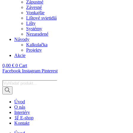
Zápustné
Závesné
Vonkajšie
Lištové svietidlá
Lišty
Systémy
Nezaradené
Návody
Kalkulačka
Projekty
Akcie
0,00
€
0
Cart
Facebook
Instagram
Pinterest
Products
search
Úvod
O nás
Interiéry
🛒 E-shop
Kontakt