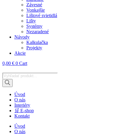
Závesné
Vonkajšie
Lištové svietidlá
Lišty
Systémy
Nezaradené
Návody
Kalkulačka
Projekty
Akcie
0,00
€
0
Cart
Products
search
Úvod
O nás
Interiéry
🛒 E-shop
Kontakt
Úvod
O nás