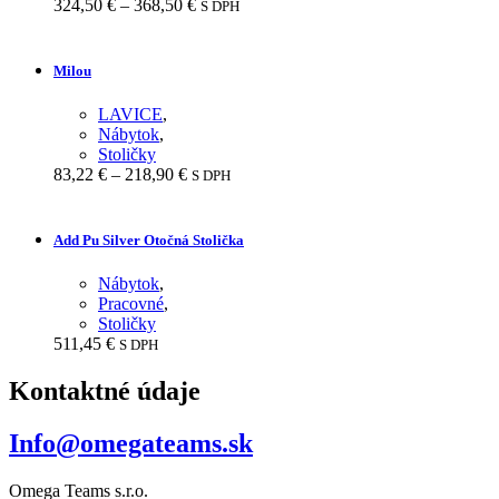
Price
324,50
€
–
368,50
€
S DPH
range:
324,50 €
through
Milou
368,50 €
LAVICE
,
Nábytok
,
Stoličky
Price
83,22
€
–
218,90
€
S DPH
range:
83,22 €
through
Add Pu Silver Otočná Stolička
218,90 €
Nábytok
,
Pracovné
,
Stoličky
511,45
€
S DPH
Kontaktné údaje
Info@omegateams.sk
Omega Teams s.r.o.