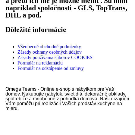
a preto ich nie je možné meniť. Sú nimi
napríklad spoločnosti - GLS, TopTrans,
DHL a pod.
Dôležité informácie
Všeobecné obchodné podmienky
Zásady ochrany osobných údajov
Zásady používania súborov COOKIES
Formulár na reklamáciu
Formulár na odstúpenie od zmluvy
Omega Teams - Online e-shop s nábytkom pre Váš
domov. Nakupujte nábytok, svietidlá, dekoračné obklady,
spotrebiče a mnohé iné z pohodlia domova. Naši dizajnéri
Vám pomôžu pri realizácii Vašich predstáv kuchyne na
mieru.
Omega Teams s.r.o. © 2023 –
2026
| Všetky práva vyhradené