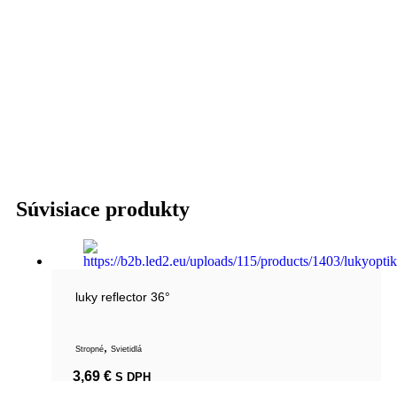
Súvisiace produkty
luky reflector 36°
,
Stropné
Svietidlá
3,69
€
S DPH