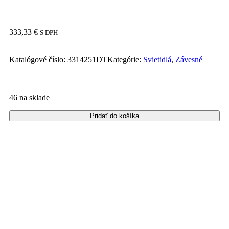
333,33
€
S DPH
Katalógové číslo:
3314251DT
Kategórie:
Svietidlá
,
Závesné
46 na sklade
Pridať do košíka