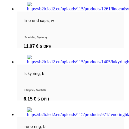
lino end caps, w
,
Svietidlá
Systémy
11,07
€
S DPH
luky ring, b
,
Stropné
Svietidlá
6,15
€
S DPH
reno ring, b