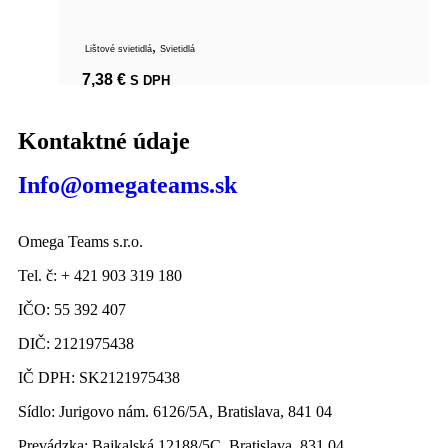
,
Lištové svietidlá
Svietidlá
7,38
€
S DPH
Kontaktné údaje
Info@omegateams.sk
Omega Teams s.r.o.
Tel. č: + 421 903 319 180
IČO: 55 392 407
DIČ: 2121975438
IČ DPH: SK2121975438
Sídlo: Jurigovo nám. 6126/5A, Bratislava, 841 04
Prevádzka: Bajkalská 12188/5C, Bratislava, 831 04