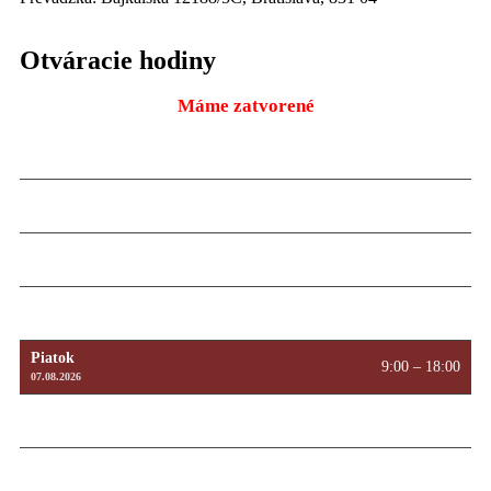
Otváracie hodiny
Máme zatvorené
Pondelok
9:00 – 18:00
10.08.2026
Utorok
9:00 – 18:00
11.08.2026
Streda
9:00 – 18:00
12.08.2026
Štvrtok
9:00 – 18:00
13.08.2026
Piatok
9:00 – 18:00
07.08.2026
Sobota
Máme zatvorené
08.08.2026
Nedeľa
Máme zatvorené
09.08.2026