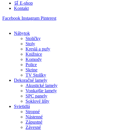
🛒 E-shop
Kontakt
Facebook
Instagram
Pinterest
Nábytok
Stoličky
Stoly
Kreslá a pufy
Knižnice
Komody
Police
Skrine
TV Stolíky
Dekoračné lamely
Akustické lamely
Vonkajšie lamely
SPC panely
Soklové lišty
Svietidlá
Stropné
Nástenné
Zápustné
Závesné