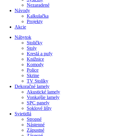
Nezaradené
Návody
Kalkulačka
Projekty
Akcie
Nábytok
Stoličky
Stoly
Kreslá a pufy
Knižnice
Komody
Police
Skrine
TV Stolíky
Dekoračné lamely
Akustické lamely
Vonkajšie lamely
SPC panely
Soklové lišty
Svietidlá
Stropné
Nástenné
Zápustné
Závesné