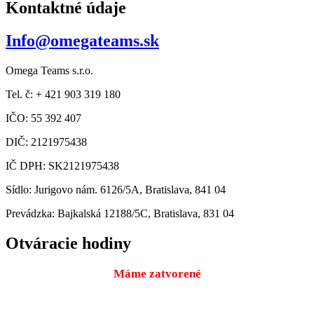
Kontaktné údaje
Info@omegateams.sk
Omega Teams s.r.o.
Tel. č: + 421 903 319 180
IČO: 55 392 407
DIČ: 2121975438
IČ DPH: SK2121975438
Sídlo: Jurigovo nám. 6126/5A, Bratislava, 841 04
Prevádzka: Bajkalská 12188/5C, Bratislava, 831 04
Otváracie hodiny
Máme zatvorené
Pondelok
9:00 – 18:00
10.08.2026