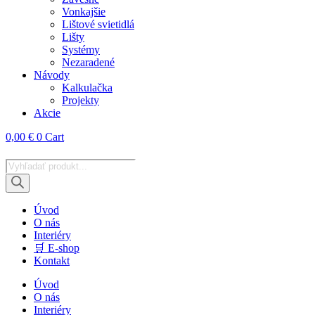
Vonkajšie
Lištové svietidlá
Lišty
Systémy
Nezaradené
Návody
Kalkulačka
Projekty
Akcie
0,00
€
0
Cart
Products
search
Úvod
O nás
Interiéry
🛒 E-shop
Kontakt
Úvod
O nás
Interiéry