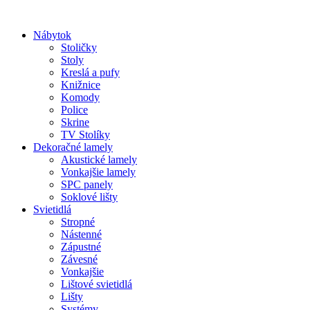
Preskočiť
na
Nábytok
obsah
Stoličky
Stoly
Kreslá a pufy
Knižnice
Komody
Police
Skrine
TV Stolíky
Dekoračné lamely
Akustické lamely
Vonkajšie lamely
SPC panely
Soklové lišty
Svietidlá
Stropné
Nástenné
Zápustné
Závesné
Vonkajšie
Lištové svietidlá
Lišty
Systémy