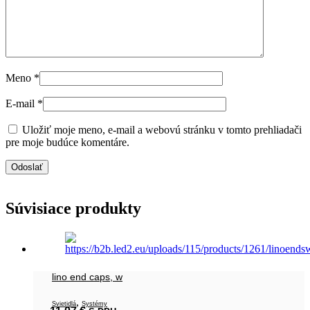
Meno
*
E-mail
*
Uložiť moje meno, e-mail a webovú stránku v tomto prehliadači
pre moje budúce komentáre.
Súvisiace produkty
lino end caps, w
,
Svietidlá
Systémy