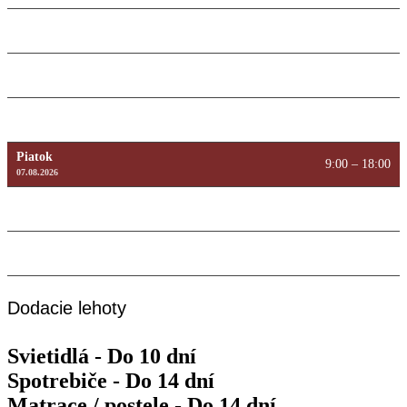
Utorok
9:00 – 18:00
11.08.2026
Streda
9:00 – 18:00
12.08.2026
Štvrtok
9:00 – 18:00
13.08.2026
Piatok
9:00 – 18:00
07.08.2026
Sobota
Máme zatvorené
08.08.2026
Nedeľa
Máme zatvorené
09.08.2026
Dodacie lehoty
Svietidlá - Do 10 dní
Spotrebiče - Do 14 dní
Matrace / postele - Do 14 dní