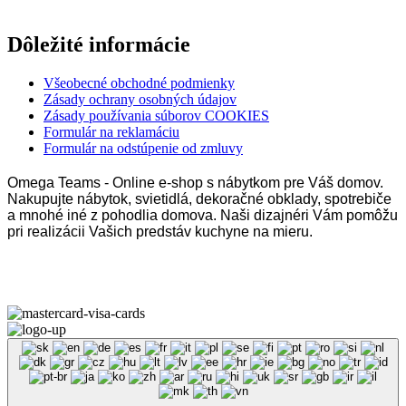
Dôležité informácie
Všeobecné obchodné podmienky
Zásady ochrany osobných údajov
Zásady používania súborov COOKIES
Formulár na reklamáciu
Formulár na odstúpenie od zmluvy
Omega Teams - Online e-shop s nábytkom pre Váš domov.
Nakupujte nábytok, svietidlá, dekoračné obklady, spotrebiče
a mnohé iné z pohodlia domova. Naši dizajnéri Vám pomôžu
pri realizácii Vašich predstáv kuchyne na mieru.
Omega Teams s.r.o. © 2023 –
2026
| Všetky práva vyhradené