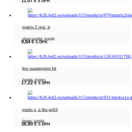
11,07
€
S DPH
matrix 2 ring, b
,
Lištové svietidlá
Svietidlá
9,84
€
S DPH
lino suspension kit
,
Svietidlá
Systémy
17,22
€
S DPH
medo s, a 8w-gx53
,
Stropné
Svietidlá
36,90
€
S DPH