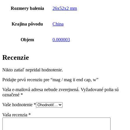
Rozmery balenia
26x52x2 mm
Krajina pôvodu
China
Objem
0.000003
Recenzie
Nikto zatiaľ nepridal hodnotenie.
Pridajte prvú recenziu pre “mag / mag ii end cap, w”
Vaša e-mailová adresa nebude zverejnená.
Vyžadované polia sú
označené
*
Vaše hodnotenie
*
Vaša recenzia
*