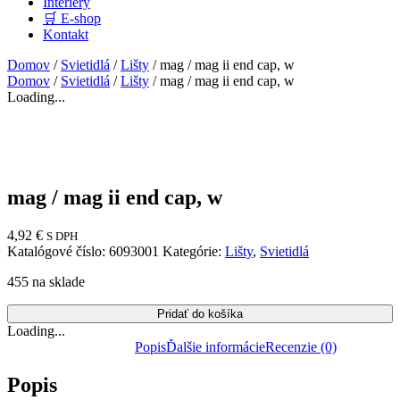
Interiéry
🛒 E-shop
Kontakt
Domov
/
Svietidlá
/
Lišty
/ mag / mag ii end cap, w
Domov
/
Svietidlá
/
Lišty
/ mag / mag ii end cap, w
Loading...
mag / mag ii end cap, w
4,92
€
S DPH
Katalógové číslo:
6093001
Kategórie:
Lišty
,
Svietidlá
455 na sklade
Pridať do košíka
Loading...
Popis
Ďalšie informácie
Recenzie (0)
Popis