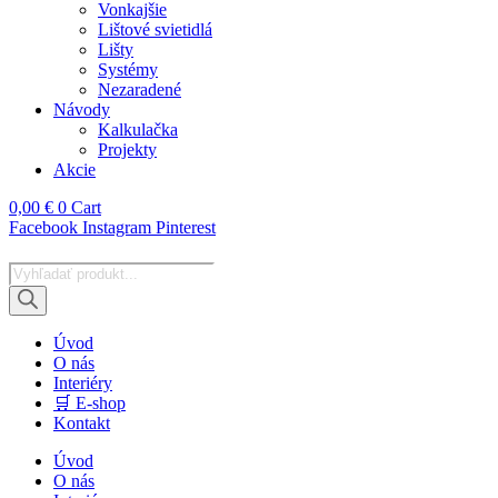
Vonkajšie
Lištové svietidlá
Lišty
Systémy
Nezaradené
Návody
Kalkulačka
Projekty
Akcie
0,00
€
0
Cart
Facebook
Instagram
Pinterest
Products
search
Úvod
O nás
Interiéry
🛒 E-shop
Kontakt
Úvod
O nás