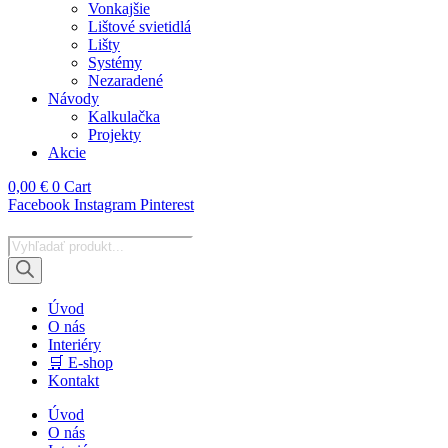
Vonkajšie
Lištové svietidlá
Lišty
Systémy
Nezaradené
Návody
Kalkulačka
Projekty
Akcie
0,00
€
0
Cart
Facebook
Instagram
Pinterest
Products
search
Úvod
O nás
Interiéry
🛒 E-shop
Kontakt
Úvod
O nás