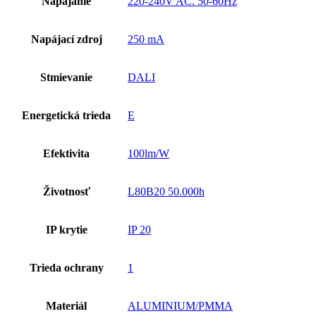
Napájanie
220-240V AC. 50-60Hz
Napájací zdroj
250 mA
Stmievanie
DALI
Energetická trieda
E
Efektivita
100lm/W
Životnosť
L80B20 50.000h
IP krytie
IP 20
Trieda ochrany
1
Materiál
ALUMINIUM/PMMA