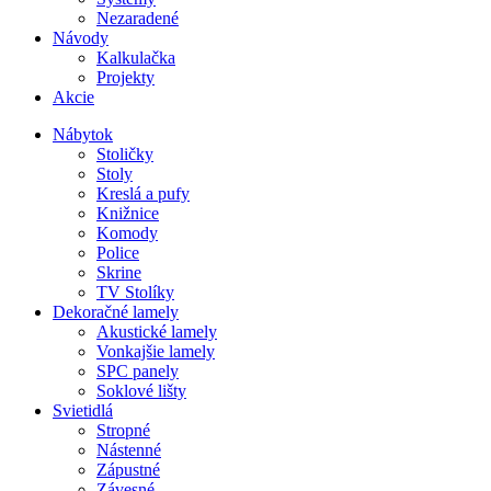
Nezaradené
Návody
Kalkulačka
Projekty
Akcie
Nábytok
Stoličky
Stoly
Kreslá a pufy
Knižnice
Komody
Police
Skrine
TV Stolíky
Dekoračné lamely
Akustické lamely
Vonkajšie lamely
SPC panely
Soklové lišty
Svietidlá
Stropné
Nástenné
Zápustné
Závesné