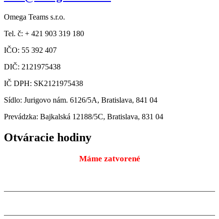
Omega Teams s.r.o.
Tel. č: + 421 903 319 180
IČO: 55 392 407
DIČ: 2121975438
IČ DPH: SK2121975438
Sídlo: Jurigovo nám. 6126/5A, Bratislava, 841 04
Prevádzka: Bajkalská 12188/5C, Bratislava, 831 04
Otváracie hodiny
Máme zatvorené
Pondelok
9:00 – 18:00
10.08.2026
Utorok
9:00 – 18:00
11.08.2026