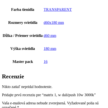
Farba tienidla
TRANSPARENT
Rozmery svietidla
d60x180 mm
Dĺžka / Priemer svietidla
d60 mm
Výška svietidla
180 mm
Master pack
16
Recenzie
Nikto zatiaľ nepridal hodnotenie.
Pridajte prvú recenziu pre “matrix 1, w dali/push 10w 3000k”
Vaša e-mailová adresa nebude zverejnená.
Vyžadované polia sú
označené
*