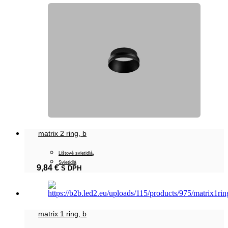
matrix 2 ring, b
,
Lištové svietidlá
Svietidlá
9,84
€
S DPH
matrix 1 ring, b