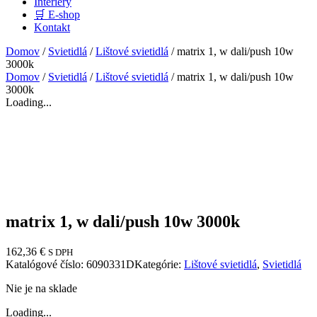
Interiéry
🛒 E-shop
Kontakt
Domov
/
Svietidlá
/
Lištové svietidlá
/ matrix 1, w dali/push 10w
3000k
Domov
/
Svietidlá
/
Lištové svietidlá
/ matrix 1, w dali/push 10w
3000k
Loading...
matrix 1, w dali/push 10w 3000k
162,36
€
S DPH
Katalógové číslo:
6090331D
Kategórie:
Lištové svietidlá
,
Svietidlá
Nie je na sklade
Loading...