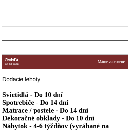
Streda
9:00 – 18:00
12.08.2026
Štvrtok
9:00 – 18:00
13.08.2026
Piatok
9:00 – 18:00
14.08.2026
Sobota
Máme zatvorené
15.08.2026
Nedeľa
Máme zatvorené
09.08.2026
Dodacie lehoty
Svietidlá - Do 10 dní
Spotrebiče - Do 14 dní
Matrace / postele - Do 14 dní
Dekoračné obklady - Do 10 dní
Nábytok - 4-6 týždňov (vyrábané na