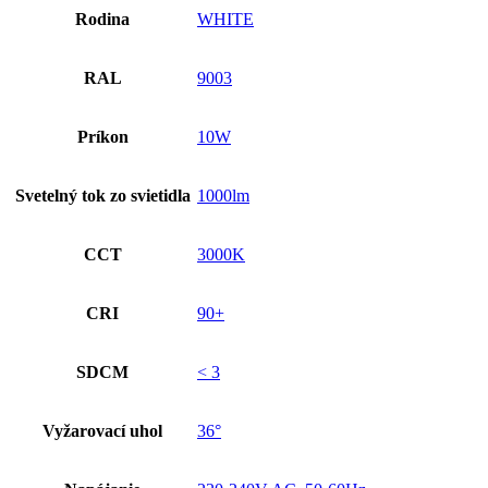
Rodina
WHITE
RAL
9003
Príkon
10W
Svetelný tok zo svietidla
1000lm
CCT
3000K
CRI
90+
SDCM
< 3
Vyžarovací uhol
36°