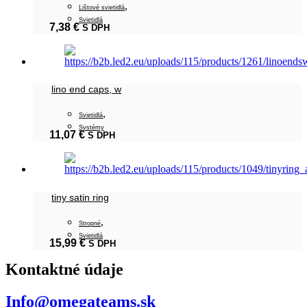
,
Lištové svietidlá
Svietidlá
7,38
€
S DPH
lino end caps, w
,
Svietidlá
Systémy
11,07
€
S DPH
tiny satin ring
,
Stropné
Svietidlá
15,99
€
S DPH
Kontaktné údaje
Info@omegateams.sk