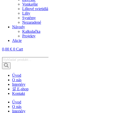
Vonkajšie
Lištové svietidlá
Lišty
Systémy
Nezaradené
Návody
Kalkulačka
Projekty
Akcie
0,00
€
0
Cart
Products
search
Úvod
O nás
Interiéry
🛒 E-shop
Kontakt
Úvod
O nás
Interiéry