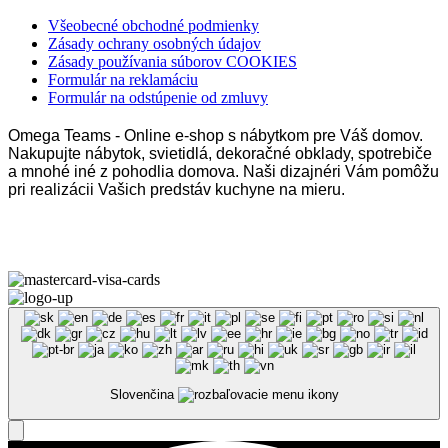
Všeobecné obchodné podmienky
Zásady ochrany osobných údajov
Zásady používania súborov COOKIES
Formulár na reklamáciu
Formulár na odstúpenie od zmluvy
Omega Teams - Online e-shop s nábytkom pre Váš domov.
Nakupujte nábytok, svietidlá, dekoračné obklady, spotrebiče
a mnohé iné z pohodlia domova. Naši dizajnéri Vám pomôžu
pri realizácii Vašich predstáv kuchyne na mieru.
Omega Teams s.r.o. © 2023 –
2026
| Všetky práva vyhradené
Slovenčina