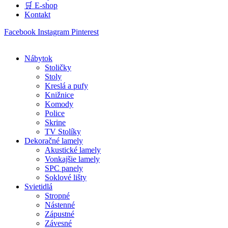
🛒 E-shop
Kontakt
Facebook
Instagram
Pinterest
Nábytok
Stoličky
Stoly
Kreslá a pufy
Knižnice
Komody
Police
Skrine
TV Stolíky
Dekoračné lamely
Akustické lamely
Vonkajšie lamely
SPC panely
Soklové lišty
Svietidlá
Stropné
Nástenné
Zápustné
Závesné