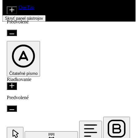
Veľkosť ikony
Beží na
OneTap
Skryť panel nástrojov
Predvolené
Čitateľné písmo
Riadkovanie
Predvolené