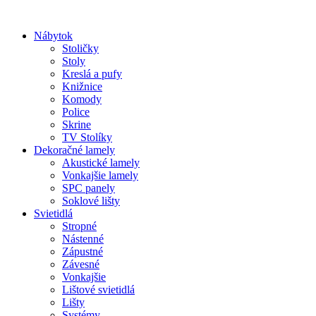
Preskočiť
na
Nábytok
obsah
Stoličky
Stoly
Kreslá a pufy
Knižnice
Komody
Police
Skrine
TV Stolíky
Dekoračné lamely
Akustické lamely
Vonkajšie lamely
SPC panely
Soklové lišty
Svietidlá
Stropné
Nástenné
Zápustné
Závesné
Vonkajšie
Lištové svietidlá
Lišty
Systémy