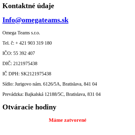
Kontaktné údaje
Info@omegateams.sk
Omega Teams s.r.o.
Tel. č: + 421 903 319 180
IČO: 55 392 407
DIČ: 2121975438
IČ DPH: SK2121975438
Sídlo: Jurigovo nám. 6126/5A, Bratislava, 841 04
Prevádzka: Bajkalská 12188/5C, Bratislava, 831 04
Otváracie hodiny
Máme zatvorené
Pondelok
9:00 – 18:00