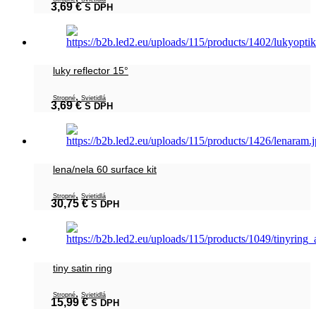
3,69
€
S DPH
luky reflector 15°
,
Stropné
Svietidlá
3,69
€
S DPH
lena/nela 60 surface kit
,
Stropné
Svietidlá
30,75
€
S DPH
tiny satin ring
,
Stropné
Svietidlá
15,99
€
S DPH