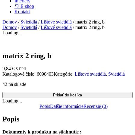
Interiéry
🛒 E-shop
Kontakt
Domov
/
Svietidlá
/
Lištové svietidlá
/ matrix 2 ring, b
Domov
/
Svietidlá
/
Lištové svietidlá
/ matrix 2 ring, b
Loading...
matrix 2 ring, b
9,84
€
S DPH
Katalógové číslo:
6090403
Kategórie:
Lištové svietidlá
,
Svietidlá
42 na sklade
Pridať do košíka
Loading...
Popis
Ďalšie informácie
Recenzie (0)
Popis
Dokumenty k produktu na stiahnutie :