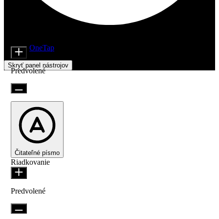
Nastavenia prístupnosti
Moduly obsahu
Veľkosť ikony
Beží na
OneTap
Skryť panel nástrojov
Predvolené
Čitateľné písmo
Riadkovanie
Predvolené