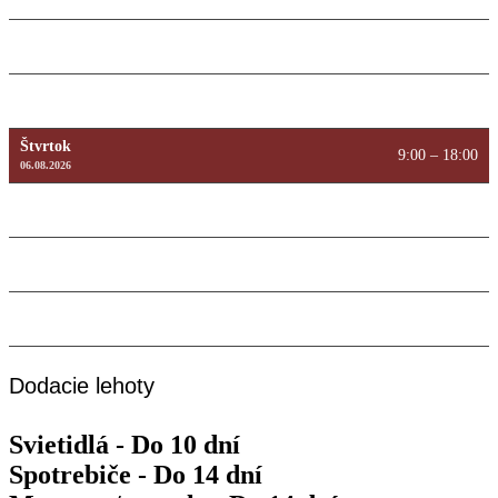
10.08.2026
Utorok
9:00 – 18:00
11.08.2026
Streda
9:00 – 18:00
12.08.2026
Štvrtok
9:00 – 18:00
06.08.2026
Piatok
9:00 – 18:00
07.08.2026
Sobota
Máme zatvorené
08.08.2026
Nedeľa
Máme zatvorené
09.08.2026
Dodacie lehoty
Svietidlá - Do 10 dní
Spotrebiče - Do 14 dní