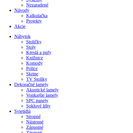
Nezaradené
Návody
Kalkulačka
Projekty
Akcie
Nábytok
Stoličky
Stoly
Kreslá a pufy
Knižnice
Komody
Police
Skrine
TV Stolíky
Dekoračné lamely
Akustické lamely
Vonkajšie lamely
SPC panely
Soklové lišty
Svietidlá
Stropné
Nástenné
Zápustné
Závesné