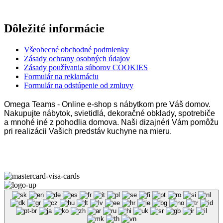
Dôležité informácie
Všeobecné obchodné podmienky
Zásady ochrany osobných údajov
Zásady používania súborov COOKIES
Formulár na reklamáciu
Formulár na odstúpenie od zmluvy
Omega Teams - Online e-shop s nábytkom pre Váš domov.
Nakupujte nábytok, svietidlá, dekoračné obklady, spotrebiče
a mnohé iné z pohodlia domova. Naši dizajnéri Vám pomôžu
pri realizácii Vašich predstáv kuchyne na mieru.
Omega Teams s.r.o. © 2023 –
2026
| Všetky práva vyhradené