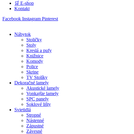
🛒 E-shop
Kontakt
Facebook
Instagram
Pinterest
Nábytok
Stoličky
Stoly
Kreslá a pufy
Knižnice
Komody
Police
Skrine
TV Stolíky
Dekoračné lamely
Akustické lamely
Vonkajšie lamely
SPC panely
Soklové lišty
Svietidlá
Stropné
Nástenné
Zápustné
Závesné