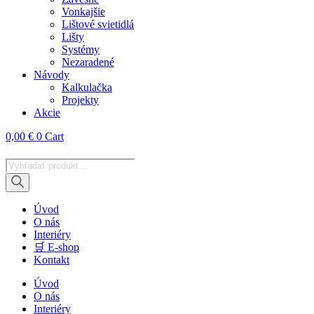
Vonkajšie
Lištové svietidlá
Lišty
Systémy
Nezaradené
Návody
Kalkulačka
Projekty
Akcie
0,00
€
0
Cart
Products
search
Úvod
O nás
Interiéry
🛒 E-shop
Kontakt
Úvod
O nás
Interiéry