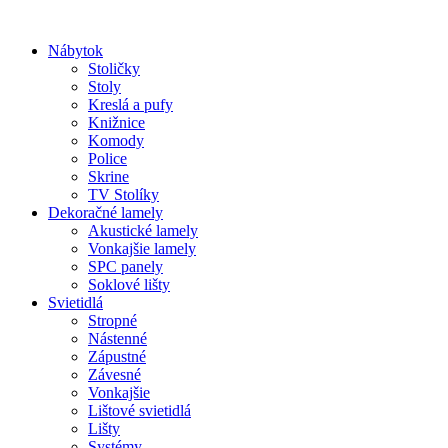
Preskočiť
na
Nábytok
obsah
Stoličky
Stoly
Kreslá a pufy
Knižnice
Komody
Police
Skrine
TV Stolíky
Dekoračné lamely
Akustické lamely
Vonkajšie lamely
SPC panely
Soklové lišty
Svietidlá
Stropné
Nástenné
Zápustné
Závesné
Vonkajšie
Lištové svietidlá
Lišty
Systémy