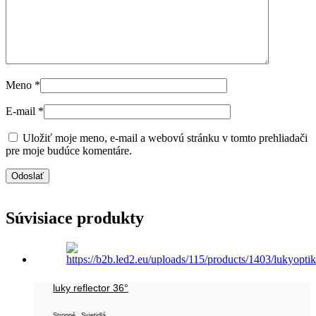
Meno
*
E-mail
*
Uložiť moje meno, e-mail a webovú stránku v tomto prehliadači
pre moje budúce komentáre.
Súvisiace produkty
luky reflector 36°
,
Stropné
Svietidlá