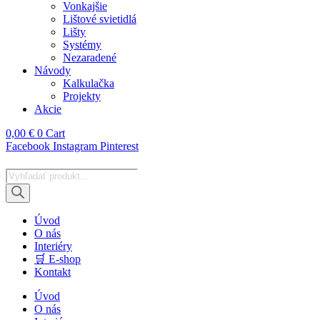
Vonkajšie
Lištové svietidlá
Lišty
Systémy
Nezaradené
Návody
Kalkulačka
Projekty
Akcie
0,00
€
0
Cart
Facebook
Instagram
Pinterest
Products
search
Úvod
O nás
Interiéry
🛒 E-shop
Kontakt
Úvod
O nás