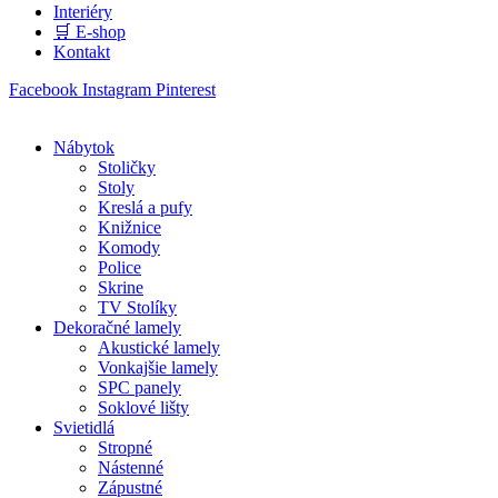
Interiéry
🛒 E-shop
Kontakt
Facebook
Instagram
Pinterest
Nábytok
Stoličky
Stoly
Kreslá a pufy
Knižnice
Komody
Police
Skrine
TV Stolíky
Dekoračné lamely
Akustické lamely
Vonkajšie lamely
SPC panely
Soklové lišty
Svietidlá
Stropné
Nástenné
Zápustné