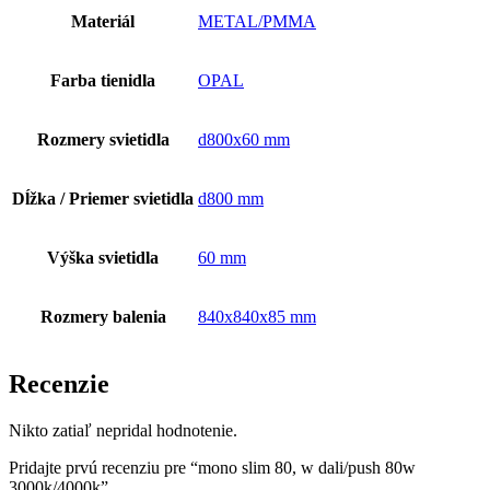
Materiál
METAL/PMMA
Farba tienidla
OPAL
Rozmery svietidla
d800x60 mm
Dĺžka / Priemer svietidla
d800 mm
Výška svietidla
60 mm
Rozmery balenia
840x840x85 mm
Recenzie
Nikto zatiaľ nepridal hodnotenie.
Pridajte prvú recenziu pre “mono slim 80, w dali/push 80w
3000k/4000k”