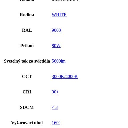
Rodina
WHITE
RAL
9003
Príkon
80W
Svetelný tok zo svietidla
5600lm
CCT
3000K/4000K
CRI
90+
SDCM
< 3
Vyžarovací uhol
160°