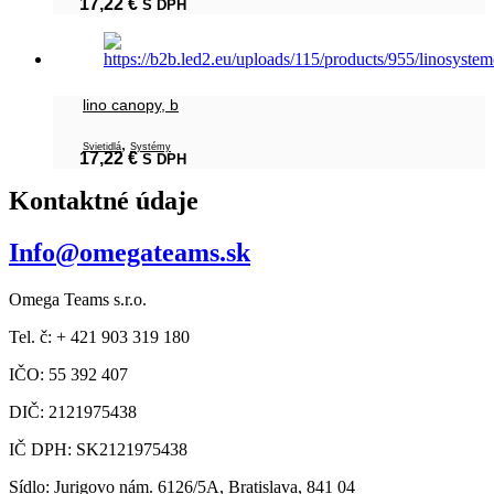
17,22
€
S DPH
lino canopy, b
,
Svietidlá
Systémy
17,22
€
S DPH
Kontaktné údaje
Info@omegateams.sk
Omega Teams s.r.o.
Tel. č: + 421 903 319 180
IČO: 55 392 407
DIČ: 2121975438
IČ DPH: SK2121975438
Sídlo: Jurigovo nám. 6126/5A, Bratislava, 841 04