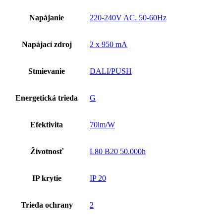
Napájanie
220-240V AC. 50-60Hz
Napájací zdroj
2 x 950 mA
Stmievanie
DALI/PUSH
Energetická trieda
G
Efektivita
70lm/W
Životnosť
L80 B20 50.000h
IP krytie
IP 20
Trieda ochrany
2