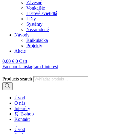
Závesné
Vonkajšie
Lištové svietidlá
Lišty
Systémy
Nezaradené
Návody
Kalkulačka
Projekty
Akcie
0,00
€
0
Cart
Facebook
Instagram
Pinterest
Products search
Úvod
O nás
Interiéry
🛒 E-shop
Kontakt
Úvod