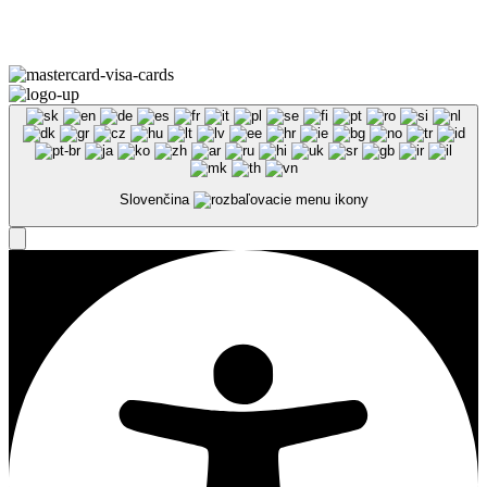
Omega Teams s.r.o. © 2023 –
2026
| Všetky práva vyhradené
Slovenčina