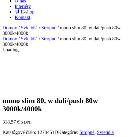
O nás
Interiéry
🛒 E-shop
Kontakt
Domov
/
Svietidlá
/
Stropné
/ mono slim 80, w dali/push 80w
3000k/4000k
Domov
/
Svietidlá
/
Stropné
/ mono slim 80, w dali/push 80w
3000k/4000k
Loading...
mono slim 80, w dali/push 80w
3000k/4000k
318,57
€
S DPH
Katalógové číslo:
1274451D
Kategórie:
Stropné
,
Svietidlá