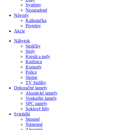
Systémy
Nezaradené
Návody
Kalkulačka
Projekty
Akcie
Nábytok
Stoličky
Stoly
Kreslá a pufy
Knižnice
Komody
Police
Skrine
TV Stolíky
Dekoračné lamely
Akustické lamely
Vonkajšie lamely
SPC panely
Soklové lišty
Svietidlá
Stropné
Nástenné
Zápustné