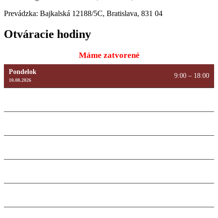
Prevádzka: Bajkalská 12188/5C, Bratislava, 831 04
Otváracie hodiny
Máme zatvorené
Pondelok
9:00 – 18:00
10.08.2026
Utorok
9:00 – 18:00
11.08.2026
Streda
9:00 – 18:00
12.08.2026
Štvrtok
9:00 – 18:00
13.08.2026
Piatok
9:00 – 18:00
14.08.2026
Sobota
Máme zatvorené
15.08.2026
Nedeľa