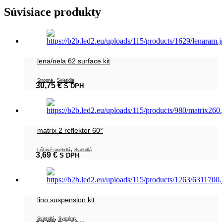
Súvisiace produkty
lena/nela 62 surface kit
,
Stropné
Svietidlá
30,75
€
S DPH
matrix 2 reflektor 60°
,
Lištové svietidlá
Svietidlá
3,69
€
S DPH
lino suspension kit
,
Svietidlá
Systémy