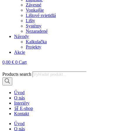
Závesné
Vonkajšie
Lištové svietidlá
Lišty
Systémy
Nezaradené
Návody
Kalkulačka
Projekty
Akcie
0,00
€
0
Cart
Products search
Úvod
O nás
Interiéry
🛒 E-shop
Kontakt
Úvod
O nás