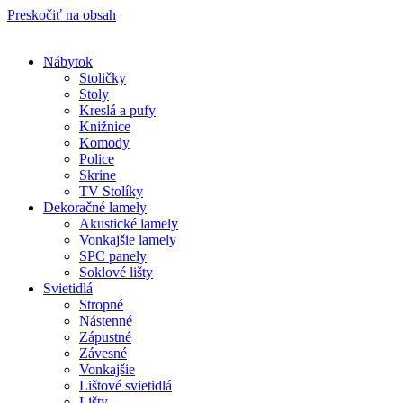
Preskočiť na obsah
Nábytok
Stoličky
Stoly
Kreslá a pufy
Knižnice
Komody
Police
Skrine
TV Stolíky
Dekoračné lamely
Akustické lamely
Vonkajšie lamely
SPC panely
Soklové lišty
Svietidlá
Stropné
Nástenné
Zápustné
Závesné
Vonkajšie
Lištové svietidlá
Lišty