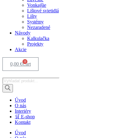
Vonkajšie
Lištové svietidlá
Lišty
Systémy
Nezaradené
Návody
Kalkulačka
Projekty
Akcie
0
0,00
€
Cart
Products
search
Úvod
O nás
Interiéry
🛒 E-shop
Kontakt
Úvod