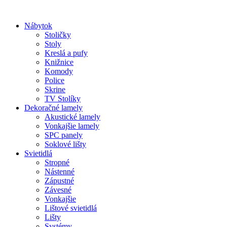
Preskočiť
na
Nábytok
obsah
Stoličky
Stoly
Kreslá a pufy
Knižnice
Komody
Police
Skrine
TV Stolíky
Dekoračné lamely
Akustické lamely
Vonkajšie lamely
SPC panely
Soklové lišty
Svietidlá
Stropné
Nástenné
Zápustné
Závesné
Vonkajšie
Lištové svietidlá
Lišty
Systémy