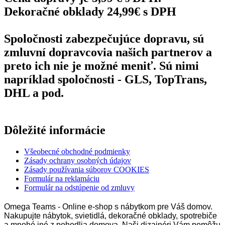
Spoločnosti zabezpečujúce dopravu, sú
zmluvní dopravcovia našich partnerov a
preto ich nie je možné meniť. Sú nimi
napríklad spoločnosti - GLS, TopTrans,
DHL a pod.
Dôležité informácie
Všeobecné obchodné podmienky
Zásady ochrany osobných údajov
Zásady používania súborov COOKIES
Formulár na reklamáciu
Formulár na odstúpenie od zmluvy
Omega Teams - Online e-shop s nábytkom pre Váš domov.
Nakupujte nábytok, svietidlá, dekoračné obklady, spotrebiče
a mnohé iné z pohodlia domova. Naši dizajnéri Vám pomôžu
pri realizácii Vašich predstáv kuchyne na mieru.