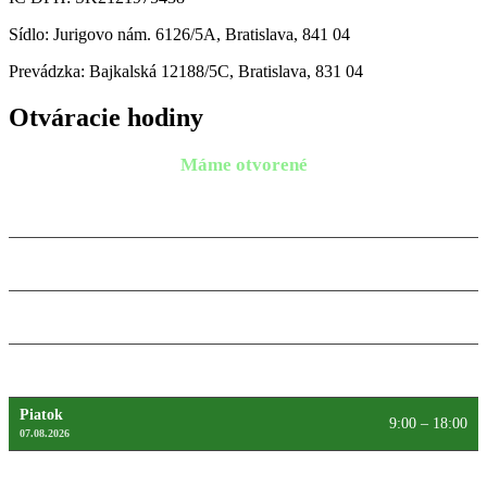
Prevádzka: Bajkalská 12188/5C, Bratislava, 831 04
Otváracie hodiny
Máme otvorené
Pondelok
9:00 – 18:00
10.08.2026
Utorok
9:00 – 18:00
11.08.2026
Streda
9:00 – 18:00
12.08.2026
Štvrtok
9:00 – 18:00
13.08.2026
Piatok
9:00 – 18:00
07.08.2026
Sobota
Máme zatvorené
08.08.2026
Nedeľa
Máme zatvorené