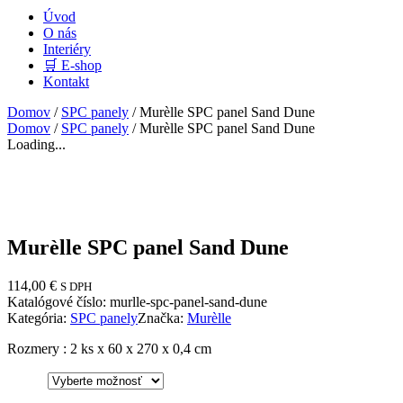
Úvod
O nás
Interiéry
🛒 E-shop
Kontakt
Domov
/
SPC panely
/ Murèlle SPC panel Sand Dune
Domov
/
SPC panely
/ Murèlle SPC panel Sand Dune
Loading...
Murèlle SPC panel Sand Dune
114,00
€
S DPH
Katalógové číslo:
murlle-spc-panel-sand-dune
Kategória:
SPC panely
Značka:
Murèlle
Rozmery : 2 ks x 60 x 270 x 0,4 cm