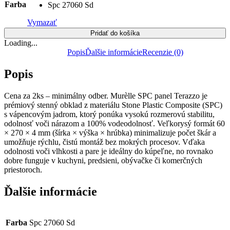
Farba
Spc 27060 Sd
Vymazať
Pridať do košíka
Loading...
Popis
Ďalšie informácie
Recenzie (0)
Popis
Cena za 2ks – minimálny odber. Murèlle SPC panel Terazzo je
prémiový stenný obklad z materiálu Stone Plastic Composite (SPC)
s vápencovým jadrom, ktorý ponúka vysokú rozmerovú stabilitu,
odolnosť voči nárazom a 100% vodeodolnosť. Veľkorysý formát 60
× 270 × 4 mm (šírka × výška × hrúbka) minimalizuje počet škár a
umožňuje rýchlu, čistú montáž bez mokrých procesov. Vďaka
odolnosti voči vlhkosti a pare je ideálny do kúpeľne, no rovnako
dobre funguje v kuchyni, predsieni, obývačke či komerčných
priestoroch.
Ďalšie informácie
Farba
Spc 27060 Sd