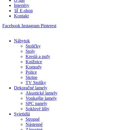
O nás
Interiéry
🛒 E-shop
Kontakt
Facebook
Instagram
Pinterest
Nábytok
Stoličky
Stoly
Kreslá a pufy
Knižnice
Komody
Police
Skrine
TV Stolíky
Dekoračné lamely
Akustické lamely
Vonkajšie lamely
SPC panely
Soklové lišty
Svietidlá
Stropné
Nástenné
Zápustné