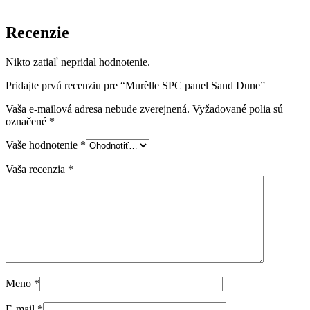
Recenzie
Nikto zatiaľ nepridal hodnotenie.
Pridajte prvú recenziu pre “Murèlle SPC panel Sand Dune”
Vaša e-mailová adresa nebude zverejnená.
Vyžadované polia sú
označené
*
Vaše hodnotenie
*
Vaša recenzia
*
Meno
*
E-mail
*