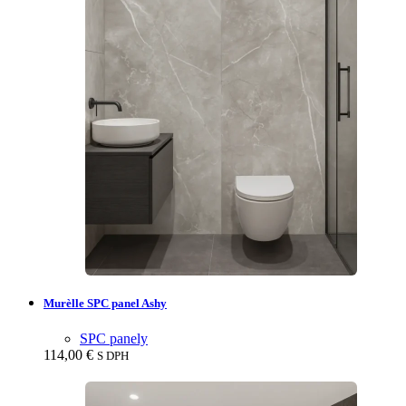
Murèlle SPC panel Ashy
SPC panely
114,00
€
S DPH