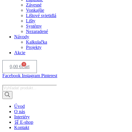
Závesné
Vonkajšie
Lištové svietidlá
Lišty
Systémy
Nezaradené
Návody
Kalkulačka
Projekty
Akcie
0
0,00
€
Cart
Facebook
Instagram
Pinterest
Products
search
Úvod
O nás
Interiéry
🛒 E-shop
Kontakt