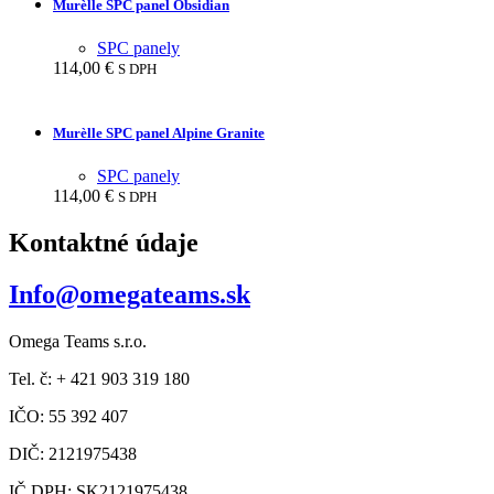
SPC panely
114,00
€
S DPH
Murèlle SPC panel Alpine Granite
SPC panely
114,00
€
S DPH
Kontaktné údaje
Info@omegateams.sk
Omega Teams s.r.o.
Tel. č: + 421 903 319 180
IČO: 55 392 407
DIČ: 2121975438
IČ DPH: SK2121975438
Sídlo: Jurigovo nám. 6126/5A, Bratislava, 841 04