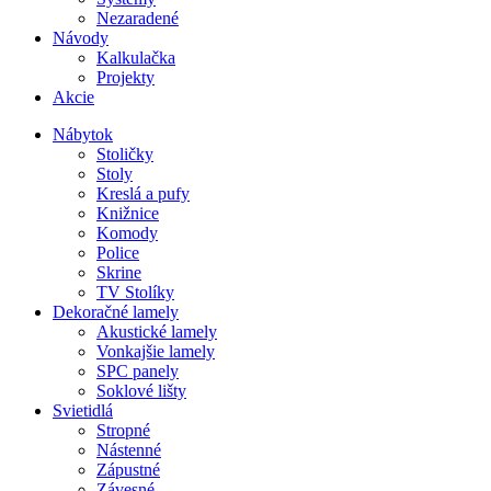
Nezaradené
Návody
Kalkulačka
Projekty
Akcie
Nábytok
Stoličky
Stoly
Kreslá a pufy
Knižnice
Komody
Police
Skrine
TV Stolíky
Dekoračné lamely
Akustické lamely
Vonkajšie lamely
SPC panely
Soklové lišty
Svietidlá
Stropné
Nástenné
Zápustné
Závesné