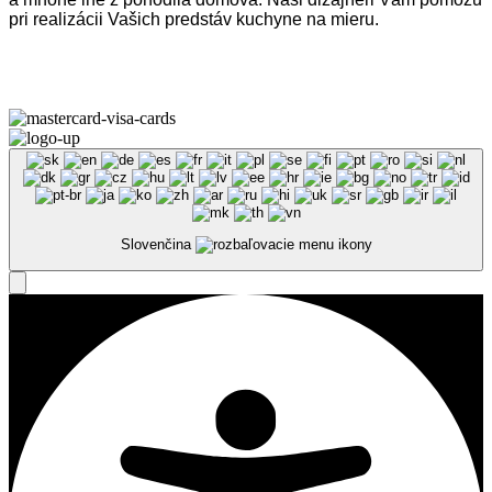
Omega Teams s.r.o. © 2023 –
2026
| Všetky práva vyhradené
Slovenčina