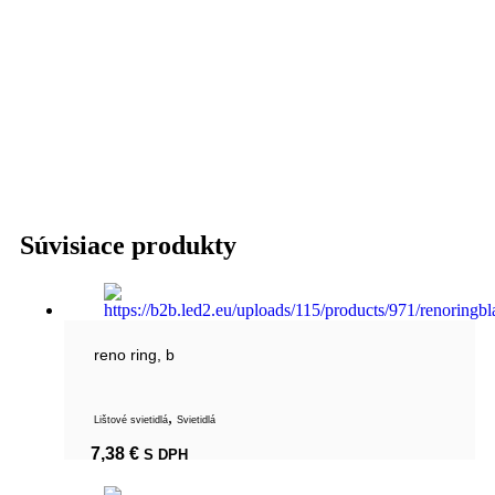
Súvisiace produkty
reno ring, b
,
Lištové svietidlá
Svietidlá
7,38
€
S DPH