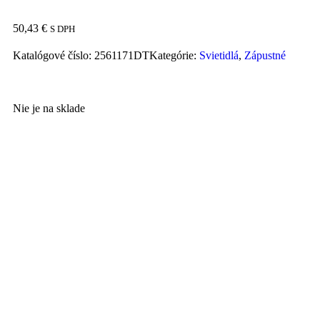
50,43
€
S DPH
Katalógové číslo:
2561171DT
Kategórie:
Svietidlá
,
Zápustné
Nie je na sklade