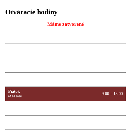
Otváracie hodiny
Máme zatvorené
Pondelok
9:00 – 18:00
10.08.2026
Utorok
9:00 – 18:00
11.08.2026
Streda
9:00 – 18:00
12.08.2026
Štvrtok
9:00 – 18:00
13.08.2026
Piatok
9:00 – 18:00
07.08.2026
Sobota
Máme zatvorené
08.08.2026
Nedeľa
Máme zatvorené
09.08.2026