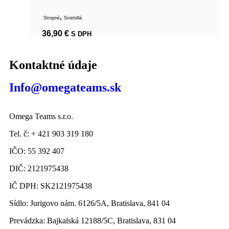
,
Stropné
Svietidlá
36,90
€
S DPH
Kontaktné údaje
Info@omegateams.sk
Omega Teams s.r.o.
Tel. č: + 421 903 319 180
IČO: 55 392 407
DIČ: 2121975438
IČ DPH: SK2121975438
Sídlo: Jurigovo nám. 6126/5A, Bratislava, 841 04
Prevádzka: Bajkalská 12188/5C, Bratislava, 831 04