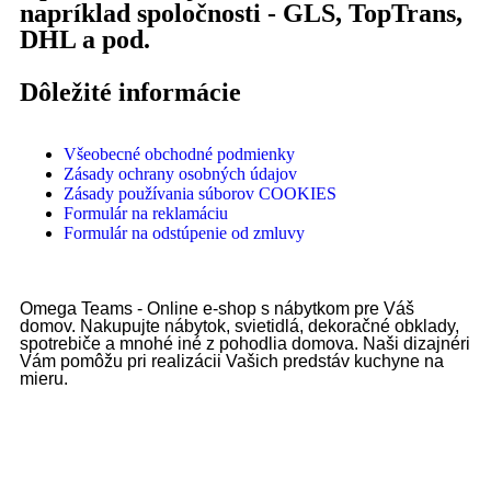
napríklad spoločnosti - GLS, TopTrans,
DHL a pod.
Dôležité informácie
Všeobecné obchodné podmienky
Zásady ochrany osobných údajov
Zásady používania súborov COOKIES
Formulár na reklamáciu
Formulár na odstúpenie od zmluvy
Omega Teams - Online e-shop s nábytkom pre Váš
domov. Nakupujte nábytok, svietidlá, dekoračné obklady,
spotrebiče a mnohé iné z pohodlia domova. Naši dizajnéri
Vám pomôžu pri realizácii Vašich predstáv kuchyne na
mieru.
Omega Teams s.r.o. © 2023 –
2026
| Všetky práva vyhradené