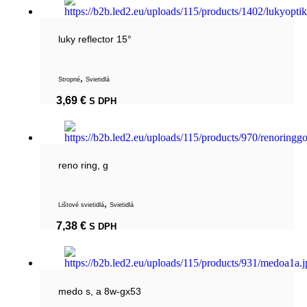
luky reflector 15°
,
Stropné
Svietidlá
3,69
€
S DPH
reno ring, g
,
Lištové svietidlá
Svietidlá
7,38
€
S DPH
medo s, a 8w-gx53