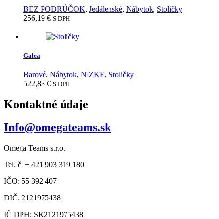
BEZ PODRÚČOK
,
Jedálenské
,
Nábytok
,
Stoličky
256,19
€
S DPH
Galea
Barové
,
Nábytok
,
NÍZKE
,
Stoličky
522,83
€
S DPH
Kontaktné údaje
Info@omegateams.sk
Omega Teams s.r.o.
Tel. č: + 421 903 319 180
IČO: 55 392 407
DIČ: 2121975438
IČ DPH: SK2121975438