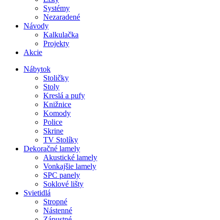
Systémy
Nezaradené
Návody
Kalkulačka
Projekty
Akcie
Nábytok
Stoličky
Stoly
Kreslá a pufy
Knižnice
Komody
Police
Skrine
TV Stolíky
Dekoračné lamely
Akustické lamely
Vonkajšie lamely
SPC panely
Soklové lišty
Svietidlá
Stropné
Nástenné
Zápustné