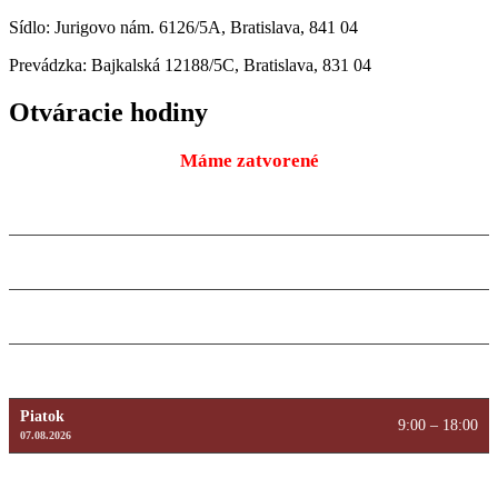
Sídlo: Jurigovo nám. 6126/5A, Bratislava, 841 04
Prevádzka: Bajkalská 12188/5C, Bratislava, 831 04
Otváracie hodiny
Máme zatvorené
Pondelok
9:00 – 18:00
10.08.2026
Utorok
9:00 – 18:00
11.08.2026
Streda
9:00 – 18:00
12.08.2026
Štvrtok
9:00 – 18:00
13.08.2026
Piatok
9:00 – 18:00
07.08.2026
Sobota
Máme zatvorené
08.08.2026