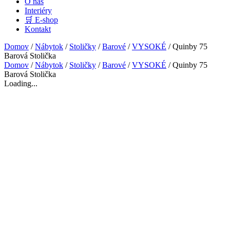
O nás
Interiéry
🛒 E-shop
Kontakt
Domov
/
Nábytok
/
Stoličky
/
Barové
/
VYSOKÉ
/ Quinby 75
Barová Stolička
Domov
/
Nábytok
/
Stoličky
/
Barové
/
VYSOKÉ
/ Quinby 75
Barová Stolička
Loading...