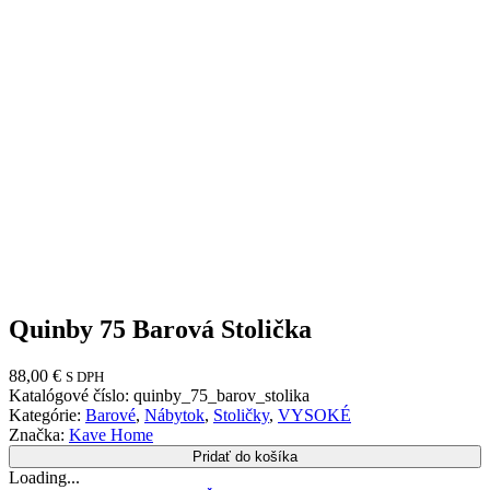
Quinby 75 Barová Stolička
88,00
€
S DPH
Katalógové číslo:
quinby_75_barov_stolika
Kategórie:
Barové
,
Nábytok
,
Stoličky
,
VYSOKÉ
Značka:
Kave Home
Pridať do košíka
Loading...