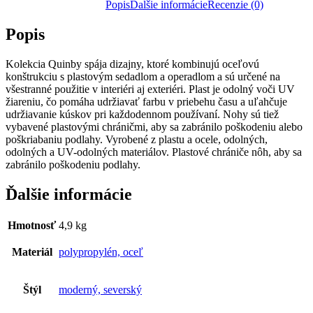
Popis
Ďalšie informácie
Recenzie (0)
Popis
Kolekcia Quinby spája dizajny, ktoré kombinujú oceľovú
konštrukciu s plastovým sedadlom a operadlom a sú určené na
všestranné použitie v interiéri aj exteriéri. Plast je odolný voči UV
žiareniu, čo pomáha udržiavať farbu v priebehu času a uľahčuje
udržiavanie kúskov pri každodennom používaní. Nohy sú tiež
vybavené plastovými chráničmi, aby sa zabránilo poškodeniu alebo
poškriabaniu podlahy. Vyrobené z plastu a ocele, odolných,
odolných a UV-odolných materiálov. Plastové chrániče nôh, aby sa
zabránilo poškodeniu podlahy.
Ďalšie informácie
Hmotnosť
4,9 kg
Materiál
polypropylén, oceľ
Štýl
moderný, severský