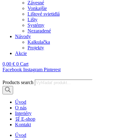
Závesné
Vonkajšie
Lištové svietidlá
Lišty
Systémy
Nezaradené
Návody
Kalkulačka
Projekty
Akcie
0,00
€
0
Cart
Facebook
Instagram
Pinterest
Products search
Úvod
O nás
Interiéry
🛒 E-shop
Kontakt
Úvod