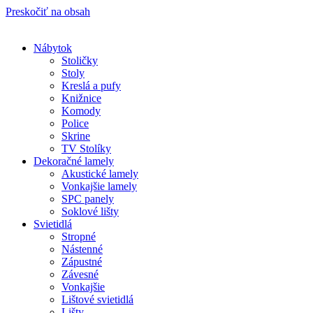
Preskočiť na obsah
Nábytok
Stoličky
Stoly
Kreslá a pufy
Knižnice
Komody
Police
Skrine
TV Stolíky
Dekoračné lamely
Akustické lamely
Vonkajšie lamely
SPC panely
Soklové lišty
Svietidlá
Stropné
Nástenné
Zápustné
Závesné
Vonkajšie
Lištové svietidlá
Lišty