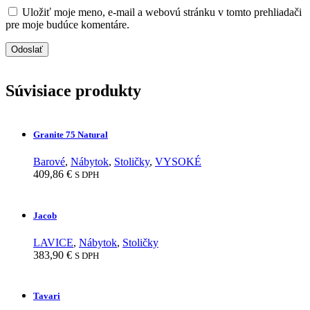
Uložiť moje meno, e-mail a webovú stránku v tomto prehliadači
pre moje budúce komentáre.
Súvisiace produkty
Granite 75 Natural
Barové
,
Nábytok
,
Stoličky
,
VYSOKÉ
409,86
€
S DPH
Jacob
LAVICE
,
Nábytok
,
Stoličky
383,90
€
S DPH
Tavari