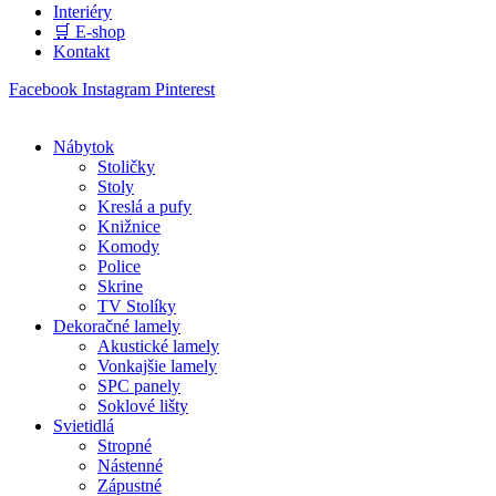
Interiéry
🛒 E-shop
Kontakt
Facebook
Instagram
Pinterest
Nábytok
Stoličky
Stoly
Kreslá a pufy
Knižnice
Komody
Police
Skrine
TV Stolíky
Dekoračné lamely
Akustické lamely
Vonkajšie lamely
SPC panely
Soklové lišty
Svietidlá
Stropné
Nástenné
Zápustné