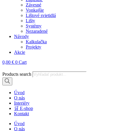
Závesné
Vonkajšie
Lištové svietidlá
Lišty
Systémy
Nezaradené
Návody
Kalkulačka
Projekty
Akcie
0,00
€
0
Cart
Products search
Úvod
O nás
Interiéry
🛒 E-shop
Kontakt
Úvod
O nás