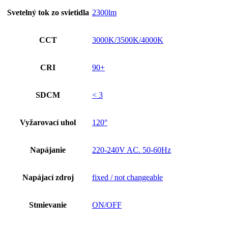
Svetelný tok zo svietidla
2300lm
CCT
3000K/3500K/4000K
CRI
90+
SDCM
< 3
Vyžarovací uhol
120°
Napájanie
220-240V AC. 50-60Hz
Napájací zdroj
fixed / not changeable
Stmievanie
ON/OFF