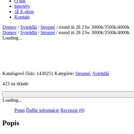
O nás
Interiéry
🛒 E-shop
Kontakt
Domov
/
Svietidlá
/
Stropné
/ round iii 28 23w 3000k/3500k/4000k
Domov
/
Svietidlá
/
Stropné
/ round iii 28 23w 3000k/3500k/4000k
Loading...
Katalógové číslo:
1430251
Kategórie:
Stropné
,
Svietidlá
423 na sklade
Loading...
Popis
Ďalšie informácie
Recenzie (0)
Popis