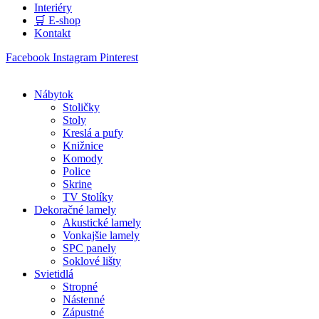
Interiéry
🛒 E-shop
Kontakt
Facebook
Instagram
Pinterest
Nábytok
Stoličky
Stoly
Kreslá a pufy
Knižnice
Komody
Police
Skrine
TV Stolíky
Dekoračné lamely
Akustické lamely
Vonkajšie lamely
SPC panely
Soklové lišty
Svietidlá
Stropné
Nástenné
Zápustné