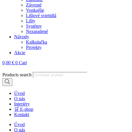
Závesné
Vonkajšie
Lištové svietidlá
Lišty
Systémy
Nezaradené
Návody
Kalkulačka
Projekty
Akcie
0,00
€
0
Cart
Products search
Úvod
O nás
Interiéry
🛒 E-shop
Kontakt
Úvod
O nás