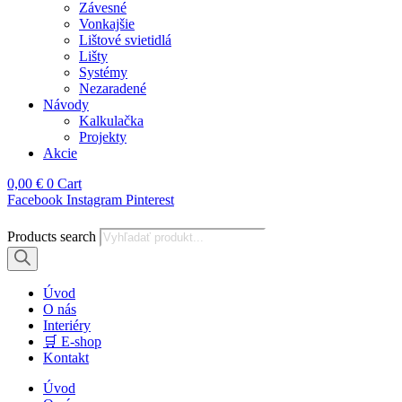
Závesné
Vonkajšie
Lištové svietidlá
Lišty
Systémy
Nezaradené
Návody
Kalkulačka
Projekty
Akcie
0,00
€
0
Cart
Facebook
Instagram
Pinterest
Products search
Úvod
O nás
Interiéry
🛒 E-shop
Kontakt
Úvod