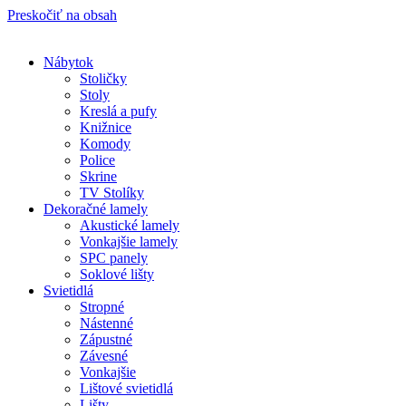
Preskočiť na obsah
Nábytok
Stoličky
Stoly
Kreslá a pufy
Knižnice
Komody
Police
Skrine
TV Stolíky
Dekoračné lamely
Akustické lamely
Vonkajšie lamely
SPC panely
Soklové lišty
Svietidlá
Stropné
Nástenné
Zápustné
Závesné
Vonkajšie
Lištové svietidlá
Lišty