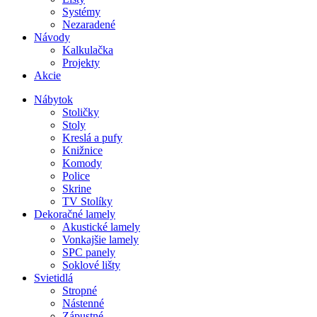
Systémy
Nezaradené
Návody
Kalkulačka
Projekty
Akcie
Nábytok
Stoličky
Stoly
Kreslá a pufy
Knižnice
Komody
Police
Skrine
TV Stolíky
Dekoračné lamely
Akustické lamely
Vonkajšie lamely
SPC panely
Soklové lišty
Svietidlá
Stropné
Nástenné
Zápustné