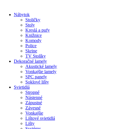
Preskočiť
na
Nábytok
obsah
Stoličky
Stoly
Kreslá a pufy
Knižnice
Komody
Police
Skrine
TV Stolíky
Dekoračné lamely
Akustické lamely
Vonkajšie lamely
SPC panely
Soklové lišty
Svietidlá
Stropné
Nástenné
Zápustné
Závesné
Vonkajšie
Lištové svietidlá
Lišty
Systémy