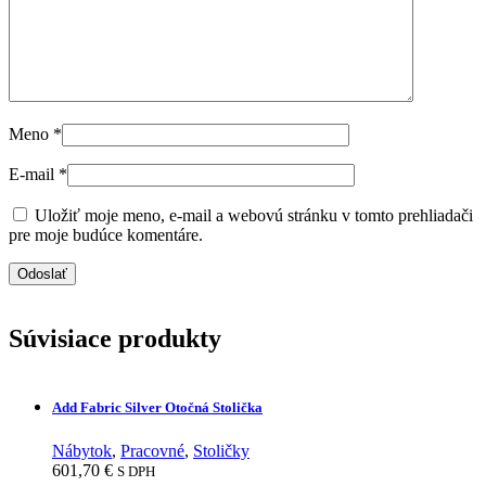
Meno
*
E-mail
*
Uložiť moje meno, e-mail a webovú stránku v tomto prehliadači
pre moje budúce komentáre.
Súvisiace produkty
Add Fabric Silver Otočná Stolička
Nábytok
,
Pracovné
,
Stoličky
601,70
€
S DPH