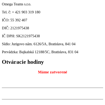
Omega Teams s.r.o.
Tel. č: + 421 903 319 180
IČO: 55 392 407
DIČ: 2121975438
IČ DPH: SK2121975438
Sídlo: Jurigovo nám. 6126/5A, Bratislava, 841 04
Prevádzka: Bajkalská 12188/5C, Bratislava, 831 04
Otváracie hodiny
Máme zatvorené
Pondelok
9:00 – 18:00
10.08.2026
Utorok
9:00 – 18:00
11.08.2026
Streda
9:00 – 18:00