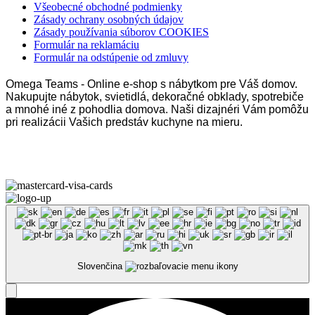
Všeobecné obchodné podmienky
Zásady ochrany osobných údajov
Zásady používania súborov COOKIES
Formulár na reklamáciu
Formulár na odstúpenie od zmluvy
Omega Teams - Online e-shop s nábytkom pre Váš domov.
Nakupujte nábytok, svietidlá, dekoračné obklady, spotrebiče
a mnohé iné z pohodlia domova. Naši dizajnéri Vám pomôžu
pri realizácii Vašich predstáv kuchyne na mieru.
Omega Teams s.r.o. © 2023 –
2026
| Všetky práva vyhradené
Slovenčina