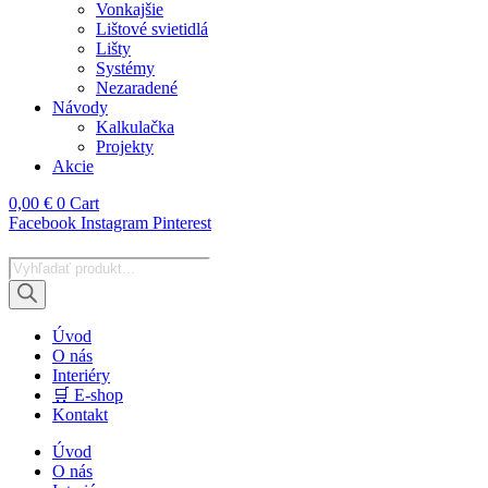
Vonkajšie
Lištové svietidlá
Lišty
Systémy
Nezaradené
Návody
Kalkulačka
Projekty
Akcie
0,00
€
0
Cart
Facebook
Instagram
Pinterest
Products
search
Úvod
O nás
Interiéry
🛒 E-shop
Kontakt
Úvod
O nás