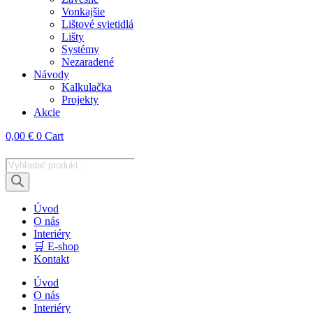
Vonkajšie
Lištové svietidlá
Lišty
Systémy
Nezaradené
Návody
Kalkulačka
Projekty
Akcie
0,00
€
0
Cart
Products
search
Úvod
O nás
Interiéry
🛒 E-shop
Kontakt
Úvod
O nás
Interiéry