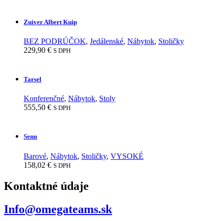
Zuiver Albert Kuip
BEZ PODRÚČOK
,
Jedálenské
,
Nábytok
,
Stoličky
229,90
€
S DPH
Tarsel
Konferenčné
,
Nábytok
,
Stoly
555,50
€
S DPH
Senn
Barové
,
Nábytok
,
Stoličky
,
VYSOKÉ
158,02
€
S DPH
Kontaktné údaje
Info@omegateams.sk