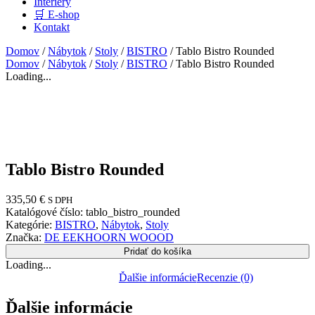
Interiéry
🛒 E-shop
Kontakt
Domov
/
Nábytok
/
Stoly
/
BISTRO
/ Tablo Bistro Rounded
Domov
/
Nábytok
/
Stoly
/
BISTRO
/ Tablo Bistro Rounded
Loading...
Tablo Bistro Rounded
335,50
€
S DPH
Katalógové číslo:
tablo_bistro_rounded
Kategórie:
BISTRO
,
Nábytok
,
Stoly
Značka:
DE EEKHOORN WOOOD
Pridať do košíka
Loading...
Ďalšie informácie
Recenzie (0)
Ďalšie informácie