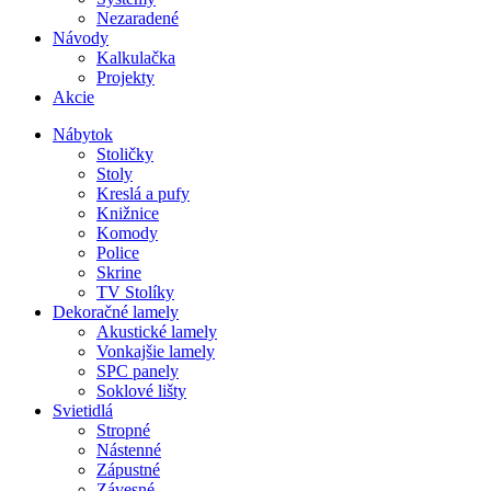
Nezaradené
Návody
Kalkulačka
Projekty
Akcie
Nábytok
Stoličky
Stoly
Kreslá a pufy
Knižnice
Komody
Police
Skrine
TV Stolíky
Dekoračné lamely
Akustické lamely
Vonkajšie lamely
SPC panely
Soklové lišty
Svietidlá
Stropné
Nástenné
Zápustné
Závesné