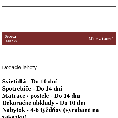
12.08.2026
Štvrtok
9:00 – 18:00
13.08.2026
Piatok
9:00 – 18:00
14.08.2026
Sobota
Máme zatvorené
08.08.2026
Nedeľa
Máme zatvorené
09.08.2026
Dodacie lehoty
Svietidlá - Do 10 dní
Spotrebiče - Do 14 dní
Matrace / postele - Do 14 dní
Dekoračné obklady - Do 10 dní
Nábytok - 4-6 týždňov (vyrábané na
zakázku)