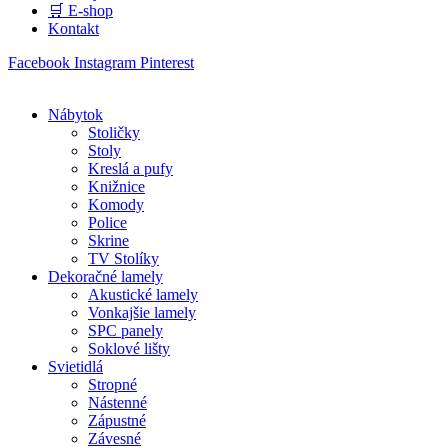
🛒 E-shop
Kontakt
Facebook
Instagram
Pinterest
Nábytok
Stoličky
Stoly
Kreslá a pufy
Knižnice
Komody
Police
Skrine
TV Stolíky
Dekoračné lamely
Akustické lamely
Vonkajšie lamely
SPC panely
Soklové lišty
Svietidlá
Stropné
Nástenné
Zápustné
Závesné