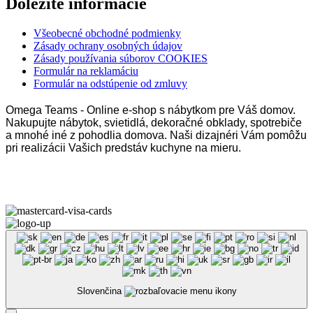
Dôležité informácie
Všeobecné obchodné podmienky
Zásady ochrany osobných údajov
Zásady používania súborov COOKIES
Formulár na reklamáciu
Formulár na odstúpenie od zmluvy
Omega Teams - Online e-shop s nábytkom pre Váš domov.
Nakupujte nábytok, svietidlá, dekoračné obklady, spotrebiče
a mnohé iné z pohodlia domova. Naši dizajnéri Vám pomôžu
pri realizácii Vašich predstáv kuchyne na mieru.
Omega Teams s.r.o. © 2023 –
2026
| Všetky práva vyhradené
Slovenčina