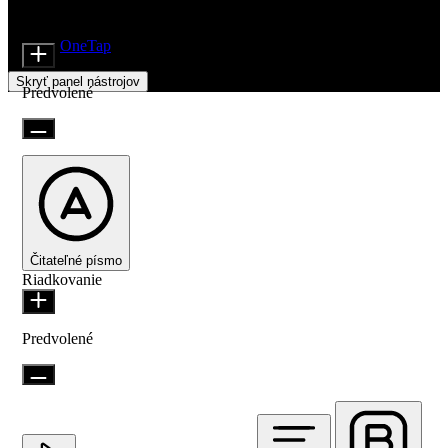
Nastavenia prístupnosti
Moduly obsahu
Veľkosť ikony
Beží na
OneTap
Skryť panel nástrojov
Predvolené
Čitateľné písmo
Riadkovanie
Predvolené