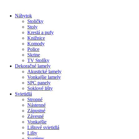
Preskočiť
na
Nábytok
obsah
Stoličky
Stoly
Kreslá a pufy
Knižnice
Komody
Police
Skrine
TV Stolíky
Dekoračné lamely
Akustické lamely
Vonkajšie lamely
SPC panely
Soklové lišty
Svietidlá
Stropné
Nástenné
Zápustné
Závesné
Vonkajšie
Lištové svietidlá
Lišty
Systémy