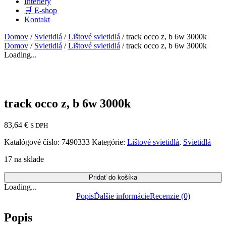
Interiéry
🛒 E-shop
Kontakt
Domov
/
Svietidlá
/
Lištové svietidlá
/ track occo z, b 6w 3000k
Domov
/
Svietidlá
/
Lištové svietidlá
/ track occo z, b 6w 3000k
Loading...
track occo z, b 6w 3000k
83,64
€
S DPH
Katalógové číslo:
7490333
Kategórie:
Lištové svietidlá
,
Svietidlá
17 na sklade
Pridať do košíka
Loading...
Popis
Ďalšie informácie
Recenzie (0)
Popis