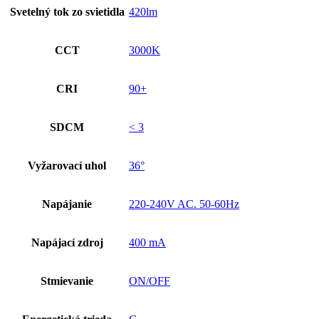
Svetelný tok zo svietidla
420lm
CCT
3000K
CRI
90+
SDCM
< 3
Vyžarovací uhol
36°
Napájanie
220-240V AC. 50-60Hz
Napájací zdroj
400 mA
Stmievanie
ON/OFF