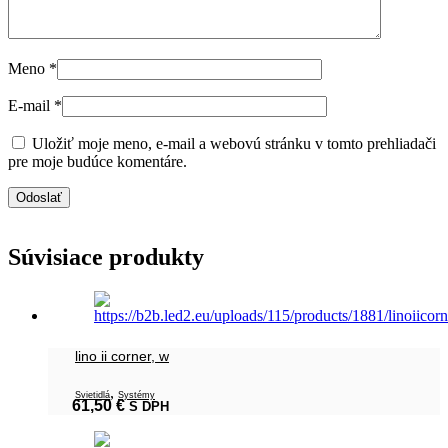
Meno
*
E-mail
*
Uložiť moje meno, e-mail a webovú stránku v tomto prehliadači
pre moje budúce komentáre.
Súvisiace produkty
lino ii corner, w
,
Svietidlá
Systémy
61,50
€
S DPH