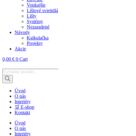
Vonkajšie
Lištové svietidlá
Lišty
Systémy
Nezaradené
Návody
Kalkulačka
Projekty
Akcie
0,00
€
0
Cart
Products
search
Úvod
O nás
Interiéry
🛒 E-shop
Kontakt
Úvod
O nás
Interiéry