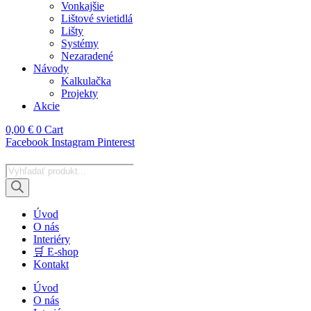
Vonkajšie
Lištové svietidlá
Lišty
Systémy
Nezaradené
Návody
Kalkulačka
Projekty
Akcie
0,00
€
0
Cart
Facebook
Instagram
Pinterest
Products
search
Úvod
O nás
Interiéry
🛒 E-shop
Kontakt
Úvod
O nás