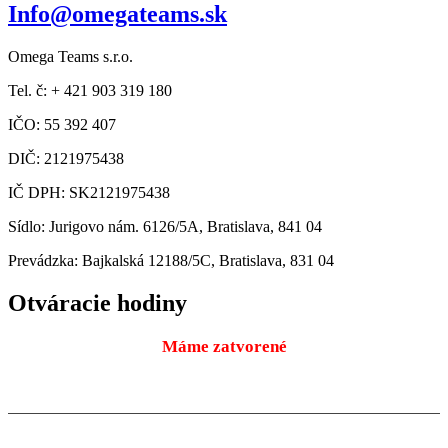
Info@omegateams.sk
Omega Teams s.r.o.
Tel. č: + 421 903 319 180
IČO: 55 392 407
DIČ: 2121975438
IČ DPH: SK2121975438
Sídlo: Jurigovo nám. 6126/5A, Bratislava, 841 04
Prevádzka: Bajkalská 12188/5C, Bratislava, 831 04
Otváracie hodiny
Máme zatvorené
Pondelok
9:00 – 18:00
10.08.2026
Utorok
9:00 – 18:00
11.08.2026