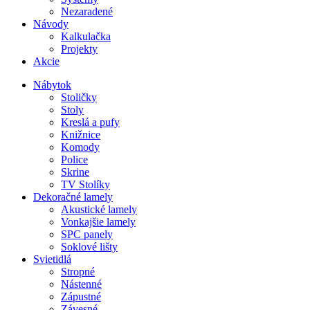
Nezaradené
Návody
Kalkulačka
Projekty
Akcie
Nábytok
Stoličky
Stoly
Kreslá a pufy
Knižnice
Komody
Police
Skrine
TV Stolíky
Dekoračné lamely
Akustické lamely
Vonkajšie lamely
SPC panely
Soklové lišty
Svietidlá
Stropné
Nástenné
Zápustné
Závesné