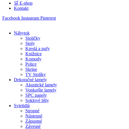
🛒 E-shop
Kontakt
Facebook
Instagram
Pinterest
Nábytok
Stoličky
Stoly
Kreslá a pufy
Knižnice
Komody
Police
Skrine
TV Stolíky
Dekoračné lamely
Akustické lamely
Vonkajšie lamely
SPC panely
Soklové lišty
Svietidlá
Stropné
Nástenné
Zápustné
Závesné