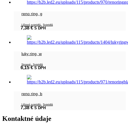
reno ring, g
,
Lištové svietidlá
Svietidlá
7,38
€
S DPH
luky ring, w
,
Stropné
Svietidlá
6,15
€
S DPH
reno ring, b
,
Lištové svietidlá
Svietidlá
7,38
€
S DPH
Kontaktné údaje