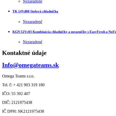
Nezaradené
TK 14Vd00 Stolová chladnička
Nezaradené
KGN 52Vc03 Kombinácia chladničky a mrazničky s EasyFresh a NoFr
Nezaradené
Kontaktné údaje
Info@omegateams.sk
Omega Teams s.r.o.
Tel. č: + 421 903 319 180
IČO: 55 392 407
DIČ: 2121975438
IČ DPH: SK2121975438