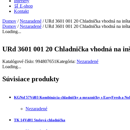
Interiéry
🛒 E-shop
Kontakt
Domov
/
Nezaradené
/ URd 3601 001 20 Chladnička vhodná na inštal
Domov
/
Nezaradené
/ URd 3601 001 20 Chladnička vhodná na inštal
Loading...
URd 3601 001 20 Chladnička vhodná na inš
Katalógové číslo:
994807651
Kategória:
Nezaradené
Loading...
Súvisiace produkty
KGNsf 57Vd03 Kombinácia chladničky a mrazničky s EasyFresh a No
Nezaradené
TK 14Vd01 Stolová chladnička