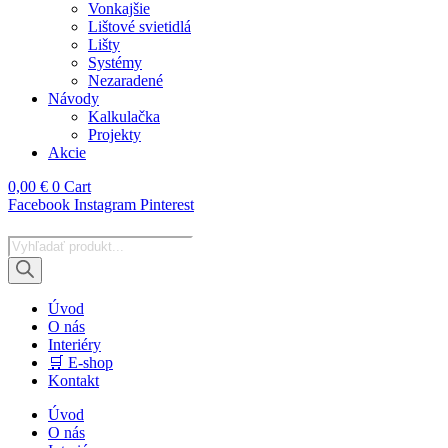
Vonkajšie
Lištové svietidlá
Lišty
Systémy
Nezaradené
Návody
Kalkulačka
Projekty
Akcie
0,00
€
0
Cart
Facebook
Instagram
Pinterest
Products
search
Úvod
O nás
Interiéry
🛒 E-shop
Kontakt
Úvod
O nás