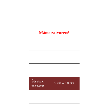
Máme zatvorené
Pondelok
9:00 – 18:00
10.08.2026
Utorok
9:00 – 18:00
11.08.2026
Streda
9:00 – 18:00
12.08.2026
Štvrtok
9:00 – 18:00
06.08.2026
Piatok
9:00 – 18:00
07.08.2026
Sobota