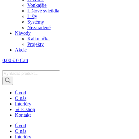
Vonkajšie
Lištové svietidlá
Lišty
Systémy
Nezaradené
Návody
Kalkulačka
Projekty
Akcie
0,00
€
0
Cart
Products
search
Úvod
O nás
Interiéry
🛒 E-shop
Kontakt
Úvod
O nás
Interiéry