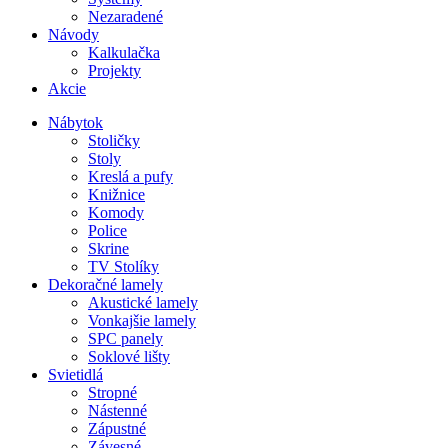
Nezaradené
Návody
Kalkulačka
Projekty
Akcie
Nábytok
Stoličky
Stoly
Kreslá a pufy
Knižnice
Komody
Police
Skrine
TV Stolíky
Dekoračné lamely
Akustické lamely
Vonkajšie lamely
SPC panely
Soklové lišty
Svietidlá
Stropné
Nástenné
Zápustné
Závesné