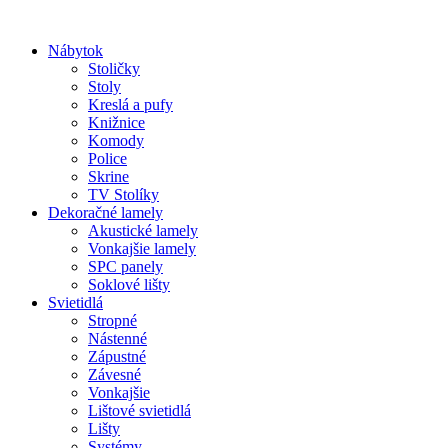
Preskočiť
na
Nábytok
obsah
Stoličky
Stoly
Kreslá a pufy
Knižnice
Komody
Police
Skrine
TV Stolíky
Dekoračné lamely
Akustické lamely
Vonkajšie lamely
SPC panely
Soklové lišty
Svietidlá
Stropné
Nástenné
Zápustné
Závesné
Vonkajšie
Lištové svietidlá
Lišty
Systémy