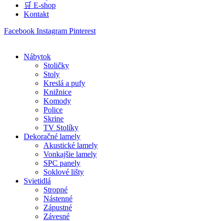
🛒 E-shop
Kontakt
Facebook
Instagram
Pinterest
Nábytok
Stoličky
Stoly
Kreslá a pufy
Knižnice
Komody
Police
Skrine
TV Stolíky
Dekoračné lamely
Akustické lamely
Vonkajšie lamely
SPC panely
Soklové lišty
Svietidlá
Stropné
Nástenné
Zápustné
Závesné