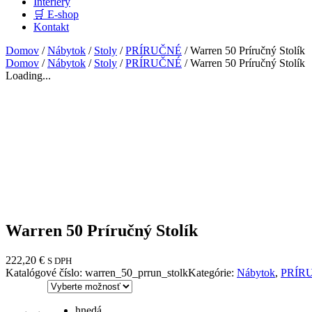
Interiéry
🛒 E-shop
Kontakt
Domov
/
Nábytok
/
Stoly
/
PRÍRUČNÉ
/ Warren 50 Príručný Stolík
Domov
/
Nábytok
/
Stoly
/
PRÍRUČNÉ
/ Warren 50 Príručný Stolík
Loading...
Warren 50 Príručný Stolík
222,20
€
S DPH
Katalógové číslo:
warren_50_prrun_stolk
Kategórie:
Nábytok
,
PRÍR
hnedá