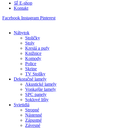
🛒 E-shop
Kontakt
Facebook
Instagram
Pinterest
Nábytok
Stoličky
Stoly
Kreslá a pufy
Knižnice
Komody
Police
Skrine
TV Stolíky
Dekoračné lamely
Akustické lamely
Vonkajšie lamely
SPC panely
Soklové lišty
Svietidlá
Stropné
Nástenné
Zápustné
Závesné