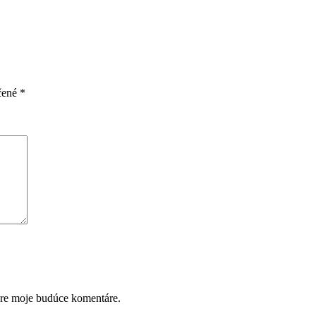
čené
*
pre moje budúce komentáre.