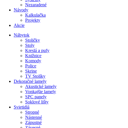
Nezaradené
Návody
Kalkulačka
Projekty
Akcie
Nábytok
Stoličky
Stoly
Kreslá a pufy
Knižnice
Komody
Police
Skrine
TV Stolíky
Dekoračné lamely
Akustické lamely
Vonkajšie lamely
SPC panely
Soklové lišty
Svietidlá
Stropné
Nástenné
Zápustné
Závesné