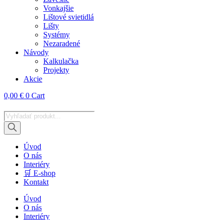
Vonkajšie
Lištové svietidlá
Lišty
Systémy
Nezaradené
Návody
Kalkulačka
Projekty
Akcie
0,00
€
0
Cart
Products
search
Úvod
O nás
Interiéry
🛒 E-shop
Kontakt
Úvod
O nás
Interiéry