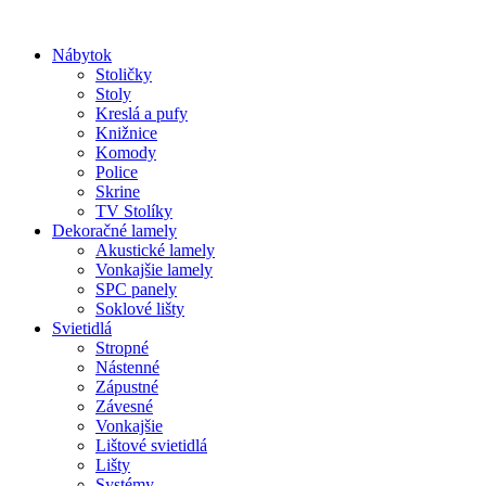
Preskočiť
na
Nábytok
obsah
Stoličky
Stoly
Kreslá a pufy
Knižnice
Komody
Police
Skrine
TV Stolíky
Dekoračné lamely
Akustické lamely
Vonkajšie lamely
SPC panely
Soklové lišty
Svietidlá
Stropné
Nástenné
Zápustné
Závesné
Vonkajšie
Lištové svietidlá
Lišty
Systémy