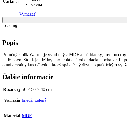
Variácia
zelená
Vymazať
Loading...
Popis
Príručný stolík Warren je vyrobený z MDF a má hladký, rovnomerný 
nadčasovo. Stolík je ideálny ako praktická odkladacia plocha vedľa p
o univerzálny kus nábytku, ktorý spája čistý dizajn s praktickým vy
Ďalšie informácie
Rozmery
50 × 50 × 40 cm
Variácia
hnedá
,
zelená
Materiál
MDF