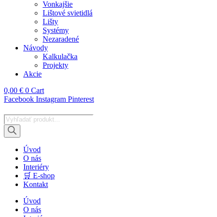
Vonkajšie
Lištové svietidlá
Lišty
Systémy
Nezaradené
Návody
Kalkulačka
Projekty
Akcie
0,00
€
0
Cart
Facebook
Instagram
Pinterest
Products
search
Úvod
O nás
Interiéry
🛒 E-shop
Kontakt
Úvod
O nás