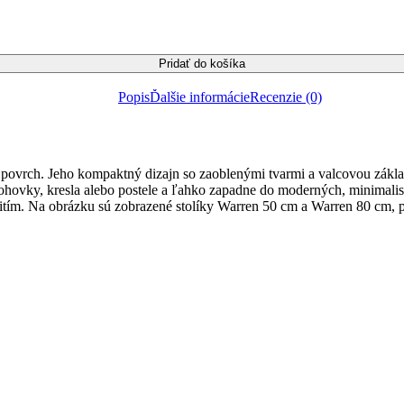
Pridať do košíka
Popis
Ďalšie informácie
Recenzie (0)
povrch. Jeho kompaktný dizajn so zaoblenými tvarmi a valcovou zákla
ohovky, kresla alebo postele a ľahko zapadne do moderných, minimalisti
užitím. Na obrázku sú zobrazené stolíky Warren 50 cm a Warren 80 cm, 