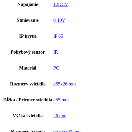
Napájanie
12DCV
Stmievanie
0-10V
IP krytie
IP 65
Pohybový senzor
IR
Materiál
PC
Rozmery svietidla
d55x26 mm
Dĺžka / Priemer svietidla
d55 mm
Výška svietidla
26 mm
Rozmery balenia
65x65x60 mm