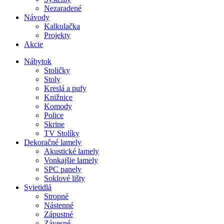
Nezaradené
Návody
Kalkulačka
Projekty
Akcie
Nábytok
Stoličky
Stoly
Kreslá a pufy
Knižnice
Komody
Police
Skrine
TV Stolíky
Dekoračné lamely
Akustické lamely
Vonkajšie lamely
SPC panely
Soklové lišty
Svietidlá
Stropné
Nástenné
Zápustné
Závesné