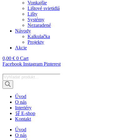
Vonkajšie
Lištové svietidlá
Lišty
Systémy
Nezaradené
Návody
Kalkulačka
Projekty
Akcie
0,00
€
0
Cart
Facebook
Instagram
Pinterest
Products
search
Úvod
O nás
Interiéry
🛒 E-shop
Kontakt
Úvod
O nás