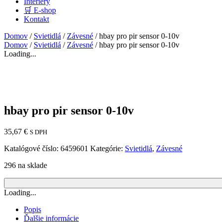
Interiéry
🛒 E-shop
Kontakt
Domov
/
Svietidlá
/
Závesné
/ hbay pro pir sensor 0-10v
Domov
/
Svietidlá
/
Závesné
/ hbay pro pir sensor 0-10v
Loading...
hbay pro pir sensor 0-10v
35,67
€
S DPH
Katalógové číslo:
6459601
Kategórie:
Svietidlá
,
Závesné
296 na sklade
Loading...
Popis
Ďalšie informácie