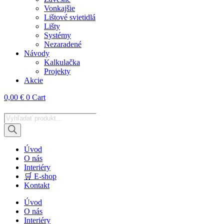
Vonkajšie
Lištové svietidlá
Lišty
Systémy
Nezaradené
Návody
Kalkulačka
Projekty
Akcie
0,00
€
0
Cart
Products
search
Úvod
O nás
Interiéry
🛒 E-shop
Kontakt
Úvod
O nás
Interiéry