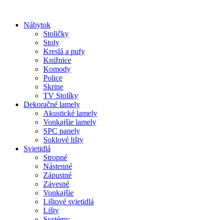
Preskočiť
na
Nábytok
obsah
Stoličky
Stoly
Kreslá a pufy
Knižnice
Komody
Police
Skrine
TV Stolíky
Dekoračné lamely
Akustické lamely
Vonkajšie lamely
SPC panely
Soklové lišty
Svietidlá
Stropné
Nástenné
Zápustné
Závesné
Vonkajšie
Lištové svietidlá
Lišty
Systémy