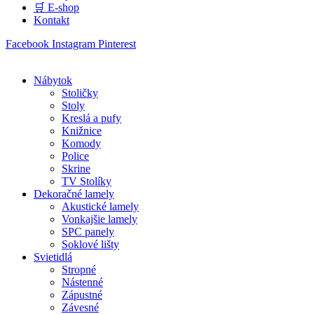
🛒 E-shop
Kontakt
Facebook
Instagram
Pinterest
Nábytok
Stoličky
Stoly
Kreslá a pufy
Knižnice
Komody
Police
Skrine
TV Stolíky
Dekoračné lamely
Akustické lamely
Vonkajšie lamely
SPC panely
Soklové lišty
Svietidlá
Stropné
Nástenné
Zápustné
Závesné