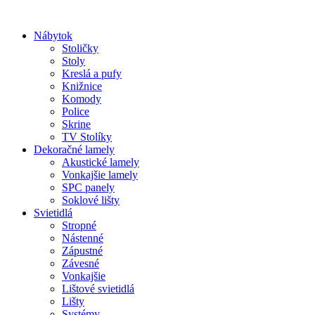
Preskočiť
na
Nábytok
obsah
Stoličky
Stoly
Kreslá a pufy
Knižnice
Komody
Police
Skrine
TV Stolíky
Dekoračné lamely
Akustické lamely
Vonkajšie lamely
SPC panely
Soklové lišty
Svietidlá
Stropné
Nástenné
Zápustné
Závesné
Vonkajšie
Lištové svietidlá
Lišty
Systémy