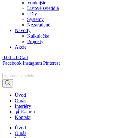
Vonkajšie
Lištové svietidlá
Lišty
Systémy
Nezaradené
Návody
Kalkulačka
Projekty
Akcie
0,00
€
0
Cart
Facebook
Instagram
Pinterest
Products
search
Úvod
O nás
Interiéry
🛒 E-shop
Kontakt
Úvod
O nás