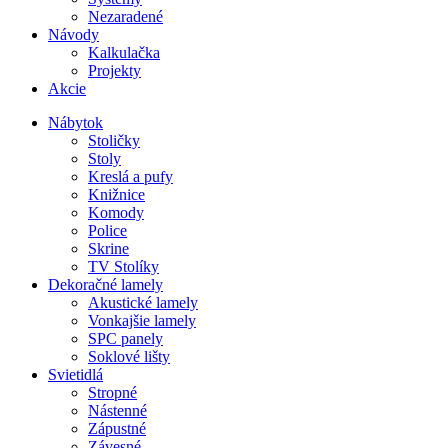
Nezaradené
Návody
Kalkulačka
Projekty
Akcie
Nábytok
Stoličky
Stoly
Kreslá a pufy
Knižnice
Komody
Police
Skrine
TV Stolíky
Dekoračné lamely
Akustické lamely
Vonkajšie lamely
SPC panely
Soklové lišty
Svietidlá
Stropné
Nástenné
Zápustné
Závesné