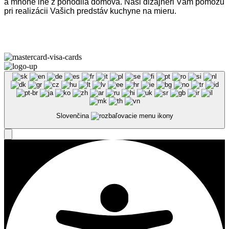
a mnohé iné z pohodlia domova. Naši dizajnéri Vám pomôžu
pri realizácii Vašich predstáv kuchyne na mieru.
Omega Teams s.r.o. © 2023 –
2026
| Všetky práva vyhradené
Slovenčina