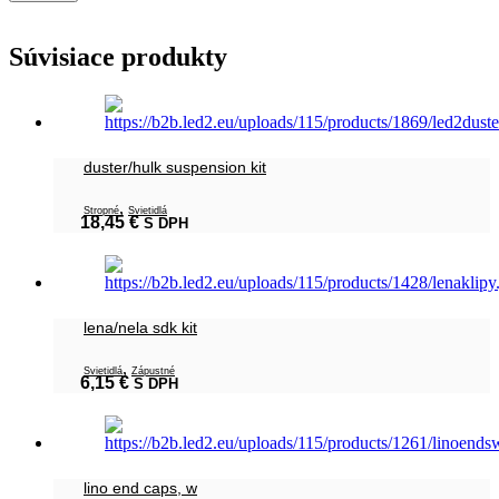
Súvisiace produkty
duster/hulk suspension kit
,
Stropné
Svietidlá
18,45
€
S DPH
lena/nela sdk kit
,
Svietidlá
Zápustné
6,15
€
S DPH
lino end caps, w