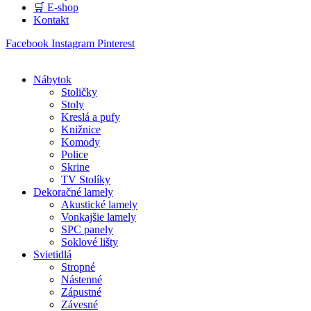
🛒 E-shop
Kontakt
Facebook
Instagram
Pinterest
Nábytok
Stoličky
Stoly
Kreslá a pufy
Knižnice
Komody
Police
Skrine
TV Stolíky
Dekoračné lamely
Akustické lamely
Vonkajšie lamely
SPC panely
Soklové lišty
Svietidlá
Stropné
Nástenné
Zápustné
Závesné