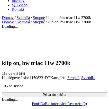
Interiéry
🛒 E-shop
Kontakt
Domov
/
Svietidlá
/
Stropné
/ klip on, bw triac 11w 2700k
Domov
/
Svietidlá
/
Stropné
/ klip on, bw triac 11w 2700k
Loading...
klip on, bw triac 11w 2700k
118,08
€
S DPH
Katalógové číslo:
11508231DT
Kategórie:
Stropné
,
Svietidlá
105 na sklade
Pridať do košíka
Loading...
Popis
Ďalšie informácie
Recenzie (0)