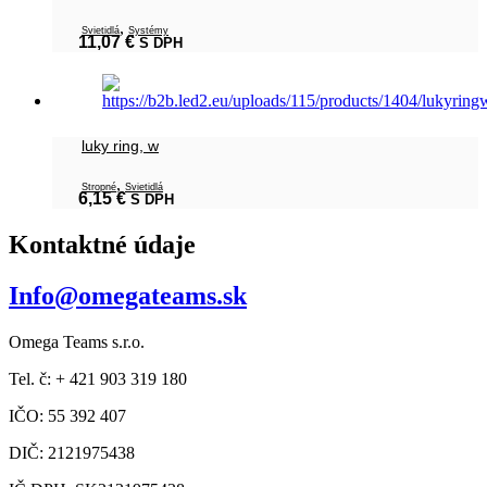
,
Svietidlá
Systémy
11,07
€
S DPH
luky ring, w
,
Stropné
Svietidlá
6,15
€
S DPH
Kontaktné údaje
Info@omegateams.sk
Omega Teams s.r.o.
Tel. č: + 421 903 319 180
IČO: 55 392 407
DIČ: 2121975438