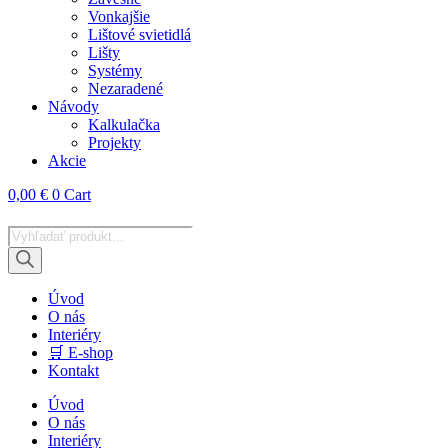
Vonkajšie
Lištové svietidlá
Lišty
Systémy
Nezaradené
Návody
Kalkulačka
Projekty
Akcie
0,00
€
0
Cart
Products
search
Úvod
O nás
Interiéry
🛒 E-shop
Kontakt
Úvod
O nás
Interiéry