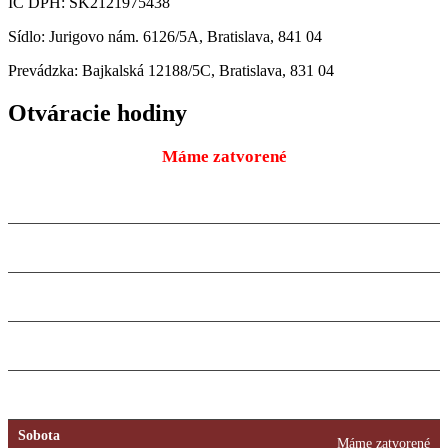
IČ DPH: SK2121975438
Sídlo: Jurigovo nám. 6126/5A, Bratislava, 841 04
Prevádzka: Bajkalská 12188/5C, Bratislava, 831 04
Otváracie hodiny
Máme zatvorené
Pondelok
9:00 – 18:00
10.08.2026
Utorok
9:00 – 18:00
11.08.2026
Streda
9:00 – 18:00
12.08.2026
Štvrtok
9:00 – 18:00
13.08.2026
Piatok
9:00 – 18:00
14.08.2026
Sobota
Máme zatvorené