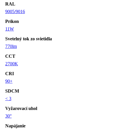
RAL
9005/9016
Príkon
11W
Svetelný tok zo svietidla
770lm
CCT
2700K
CRI
90+
SDCM
< 3
Vyžarovací uhol
30°
Napájanie