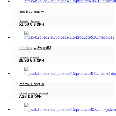
lino ii corner, w
,
Svietidlá
Systémy
61,50
€
S DPH
medo s, w 8w-gx53
,
Stropné
Svietidlá
36,90
€
S DPH
matrix 1 ring, b
,
Lištové svietidlá
Svietidlá
7,38
€
S DPH