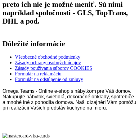
preto ich nie je možné meniť. Sú nimi
napríklad spoločnosti - GLS, TopTrans,
DHL a pod.
Dôležité informácie
Všeobecné obchodné podmienky
Zásady ochrany osobných údajov
Zásady používania súborov COOKIES
Formulár na reklamáciu
Formulár na odstúpenie od zmluvy
Omega Teams - Online e-shop s nábytkom pre Váš domov.
Nakupujte nábytok, svietidlá, dekoračné obklady, spotrebiče
a mnohé iné z pohodlia domova. Naši dizajnéri Vám pomôžu
pri realizácii Vašich predstáv kuchyne na mieru.
Omega Teams s.r.o. © 2023 –
2026
| Všetky práva vyhradené