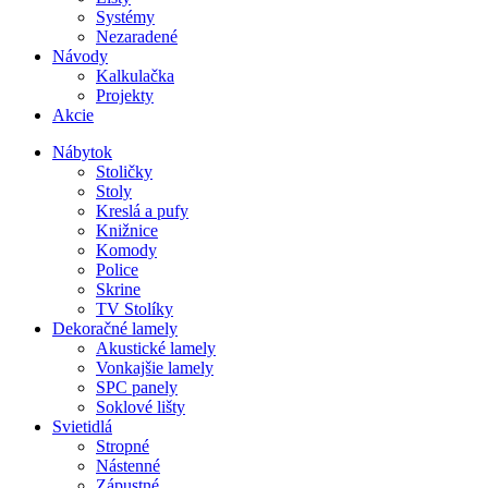
Systémy
Nezaradené
Návody
Kalkulačka
Projekty
Akcie
Nábytok
Stoličky
Stoly
Kreslá a pufy
Knižnice
Komody
Police
Skrine
TV Stolíky
Dekoračné lamely
Akustické lamely
Vonkajšie lamely
SPC panely
Soklové lišty
Svietidlá
Stropné
Nástenné
Zápustné