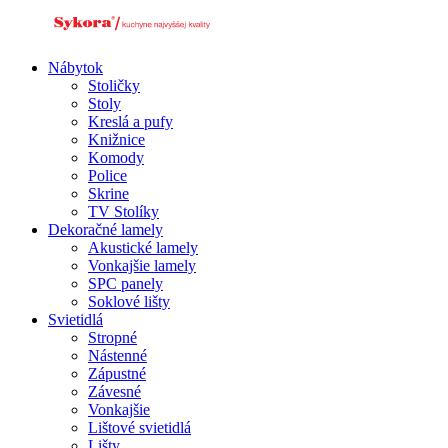
Preskočiť
na
obsah
Nábytok
Stoličky
Stoly
Kreslá a pufy
Knižnice
Komody
Police
Skrine
TV Stolíky
Dekoračné lamely
Akustické lamely
Vonkajšie lamely
SPC panely
Soklové lišty
Svietidlá
Stropné
Nástenné
Zápustné
Závesné
Vonkajšie
Lištové svietidlá
Lišty