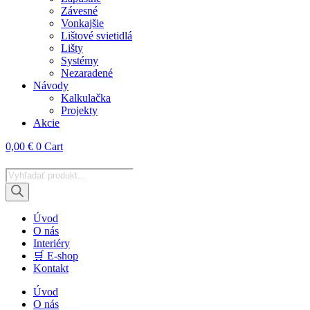
Závesné
Vonkajšie
Lištové svietidlá
Lišty
Systémy
Nezaradené
Návody
Kalkulačka
Projekty
Akcie
0,00
€
0
Cart
Products
search
Úvod
O nás
Interiéry
🛒 E-shop
Kontakt
Úvod
O nás