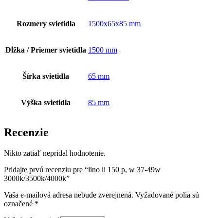
Rozmery svietidla
1500x65x85 mm
Dĺžka / Priemer svietidla
1500 mm
Šírka svietidla
65 mm
Výška svietidla
85 mm
Recenzie
Nikto zatiaľ nepridal hodnotenie.
Pridajte prvú recenziu pre “lino ii 150 p, w 37-49w
3000k/3500k/4000k”
Vaša e-mailová adresa nebude zverejnená.
Vyžadované polia sú
označené
*