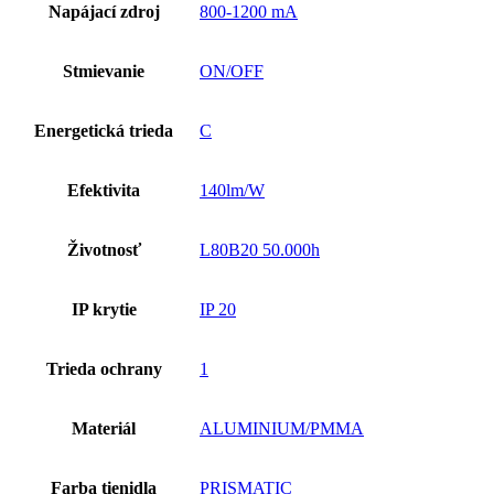
Napájací zdroj
800-1200 mA
Stmievanie
ON/OFF
Energetická trieda
C
Efektivita
140lm/W
Životnosť
L80B20 50.000h
IP krytie
IP 20
Trieda ochrany
1
Materiál
ALUMINIUM/PMMA
Farba tienidla
PRISMATIC