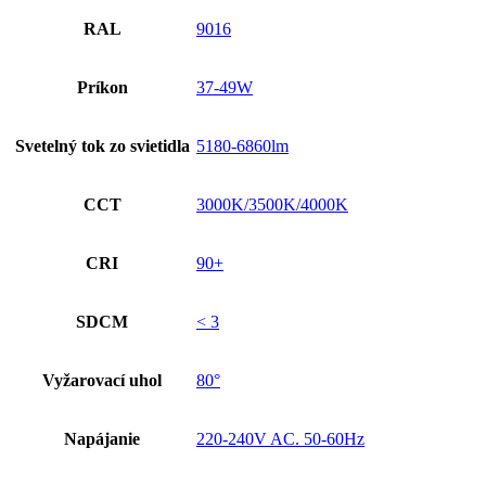
RAL
9016
Príkon
37-49W
Svetelný tok zo svietidla
5180-6860lm
CCT
3000K/3500K/4000K
CRI
90+
SDCM
< 3
Vyžarovací uhol
80°
Napájanie
220-240V AC. 50-60Hz