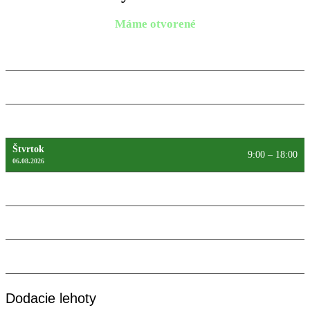
Máme otvorené
Pondelok
9:00 – 18:00
10.08.2026
Utorok
9:00 – 18:00
11.08.2026
Streda
9:00 – 18:00
12.08.2026
Štvrtok
9:00 – 18:00
06.08.2026
Piatok
9:00 – 18:00
07.08.2026
Sobota
Máme zatvorené
08.08.2026
Nedeľa
Máme zatvorené
09.08.2026
Dodacie lehoty