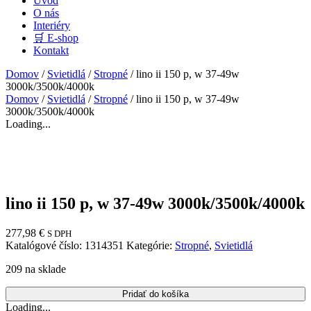
Úvod
O nás
Interiéry
🛒 E-shop
Kontakt
Domov
/
Svietidlá
/
Stropné
/ lino ii 150 p, w 37-49w
3000k/3500k/4000k
Domov
/
Svietidlá
/
Stropné
/ lino ii 150 p, w 37-49w
3000k/3500k/4000k
Loading...
lino ii 150 p, w 37-49w 3000k/3500k/4000k
277,98
€
S DPH
Katalógové číslo:
1314351
Kategórie:
Stropné
,
Svietidlá
209 na sklade
Pridať do košíka
Loading...