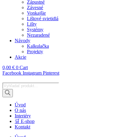
Zápustné
Závesné
Vonkajšie
Lištové svietidlá
Lišty
Systémy
Nezaradené
Návody
Kalkulačka
Projekty
Akcie
0,00
€
0
Cart
Facebook
Instagram
Pinterest
Products
search
Úvod
O nás
Interiéry
🛒 E-shop
Kontakt