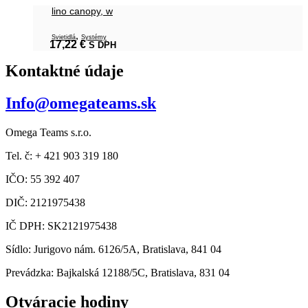
lino canopy, w
,
Svietidlá
Systémy
17,22
€
S DPH
Kontaktné údaje
Info@omegateams.sk
Omega Teams s.r.o.
Tel. č: + 421 903 319 180
IČO: 55 392 407
DIČ: 2121975438
IČ DPH: SK2121975438
Sídlo: Jurigovo nám. 6126/5A, Bratislava, 841 04
Prevádzka: Bajkalská 12188/5C, Bratislava, 831 04
Otváracie hodiny