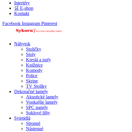
Interiéry
🛒 E-shop
Kontakt
Facebook
Instagram
Pinterest
Nábytok
Stoličky
Stoly
Kreslá a pufy
Knižnice
Komody
Police
Skrine
TV Stolíky
Dekoračné lamely
Akustické lamely
Vonkajšie lamely
SPC panely
Soklové lišty
Svietidlá
Stropné
Nástenné