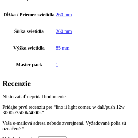
Dĺžka / Priemer svietidla
260 mm
Šírka svietidla
260 mm
Výška svietidla
85 mm
Master pack
1
Recenzie
Nikto zatiaľ nepridal hodnotenie.
Pridajte prvú recenziu pre “lino ii light corner, w dali/push 12w
3000k/3500k/4000k”
Vaša e-mailová adresa nebude zverejnená.
Vyžadované polia sú
označené
*