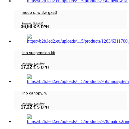
medo s, w 8w-gx53
,
Stropné
Svietidlá
36,90
€
S DPH
lino suspension kit
,
Svietidlá
Systémy
17,22
€
S DPH
lino canopy, w
,
Svietidlá
Systémy
17,22
€
S DPH