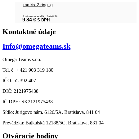
matrix 2 ring, g
,
Lištové svietidlá
Svietidlá
9,84
€
S DPH
Kontaktné údaje
Info@omegateams.sk
Omega Teams s.r.o.
Tel. č: + 421 903 319 180
IČO: 55 392 407
DIČ: 2121975438
IČ DPH: SK2121975438
Sídlo: Jurigovo nám. 6126/5A, Bratislava, 841 04
Prevádzka: Bajkalská 12188/5C, Bratislava, 831 04
Otváracie hodiny