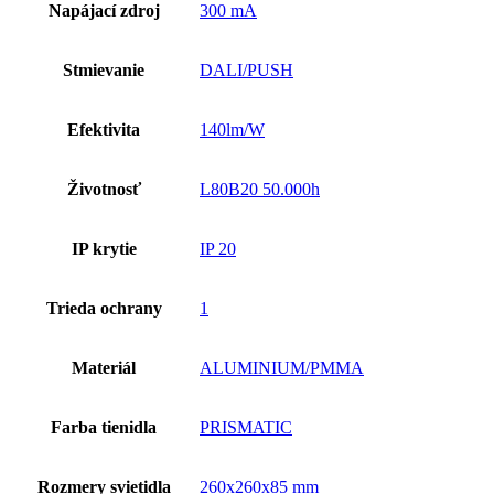
Napájací zdroj
300 mA
Stmievanie
DALI/PUSH
Efektivita
140lm/W
Životnosť
L80B20 50.000h
IP krytie
IP 20
Trieda ochrany
1
Materiál
ALUMINIUM/PMMA
Farba tienidla
PRISMATIC
Rozmery svietidla
260x260x85 mm