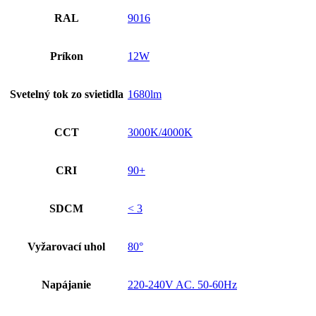
RAL
9016
Príkon
12W
Svetelný tok zo svietidla
1680lm
CCT
3000K/4000K
CRI
90+
SDCM
< 3
Vyžarovací uhol
80°
Napájanie
220-240V AC. 50-60Hz