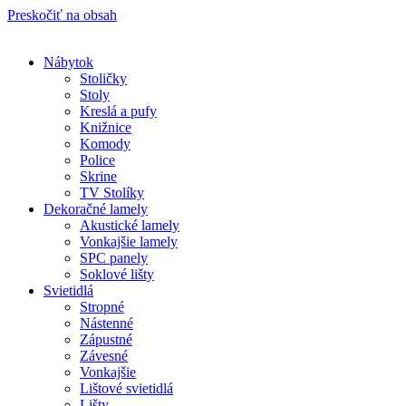
Preskočiť na obsah
Nábytok
Stoličky
Stoly
Kreslá a pufy
Knižnice
Komody
Police
Skrine
TV Stolíky
Dekoračné lamely
Akustické lamely
Vonkajšie lamely
SPC panely
Soklové lišty
Svietidlá
Stropné
Nástenné
Zápustné
Závesné
Vonkajšie
Lištové svietidlá
Lišty