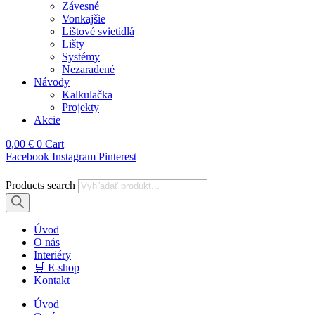
Závesné
Vonkajšie
Lištové svietidlá
Lišty
Systémy
Nezaradené
Návody
Kalkulačka
Projekty
Akcie
0,00
€
0
Cart
Facebook
Instagram
Pinterest
Products search
Úvod
O nás
Interiéry
🛒 E-shop
Kontakt
Úvod