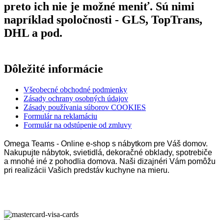
preto ich nie je možné meniť. Sú nimi
napríklad spoločnosti - GLS, TopTrans,
DHL a pod.
Dôležité informácie
Všeobecné obchodné podmienky
Zásady ochrany osobných údajov
Zásady používania súborov COOKIES
Formulár na reklamáciu
Formulár na odstúpenie od zmluvy
Omega Teams - Online e-shop s nábytkom pre Váš domov.
Nakupujte nábytok, svietidlá, dekoračné obklady, spotrebiče
a mnohé iné z pohodlia domova. Naši dizajnéri Vám pomôžu
pri realizácii Vašich predstáv kuchyne na mieru.
Omega Teams s.r.o. © 2023 –
2026
| Všetky práva vyhradené