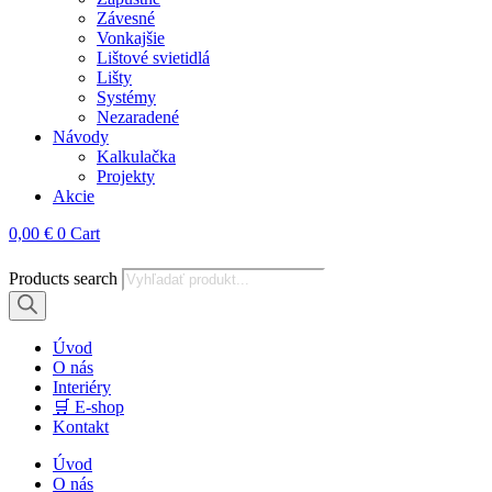
Závesné
Vonkajšie
Lištové svietidlá
Lišty
Systémy
Nezaradené
Návody
Kalkulačka
Projekty
Akcie
0,00
€
0
Cart
Products search
Úvod
O nás
Interiéry
🛒 E-shop
Kontakt
Úvod
O nás