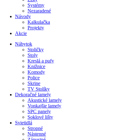
Systémy
Nezaradené
Návody
Kalkulačka
Projekty
Akcie
Nábytok
Stoličky
Stoly
Kreslá a pufy
Knižnice
Komody
Police
Skrine
TV Stolíky
Dekoračné lamely
Akustické lamely
Vonkajšie lamely
SPC panely
Soklové lišty
Svietidlá
Stropné
Nástenné
Zápustné