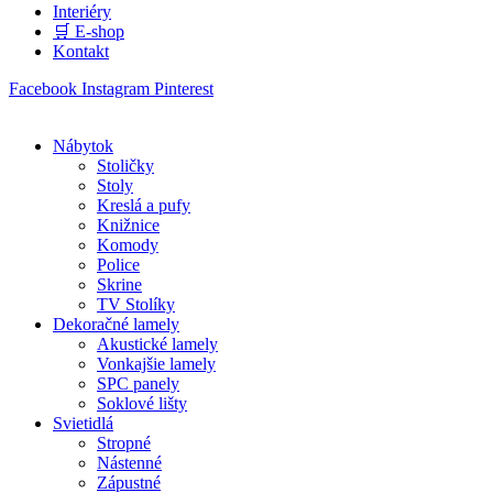
Interiéry
🛒 E-shop
Kontakt
Facebook
Instagram
Pinterest
Nábytok
Stoličky
Stoly
Kreslá a pufy
Knižnice
Komody
Police
Skrine
TV Stolíky
Dekoračné lamely
Akustické lamely
Vonkajšie lamely
SPC panely
Soklové lišty
Svietidlá
Stropné
Nástenné
Zápustné