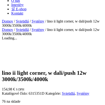
O nás
Interiéry
🛒 E-shop
Kontakt
Domov
/
Svietidlá
/
Systémy
/ lino ii light corner, w dali/push 12w
3000k/3500k/4000k
Domov
/
Svietidlá
/
Systémy
/ lino ii light corner, w dali/push 12w
3000k/3500k/4000k
Loading...
lino ii light corner, w dali/push 12w
3000k/3500k/4000k
154,98
€
S DPH
Katalógové číslo:
6315351D
Kategórie:
Svietidlá
,
Systémy
76 na sklade