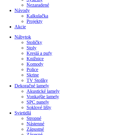
Nezaradené
Návody
Kalkulačka
Projekty
Akcie
Nábytok
Stoličky
Stoly
Kreslá a pufy
Knižnice
Komody
Police
Skrine
TV Stolíky
Dekoračné lamely
Akustické lamely
Vonkajšie lamely
SPC panely
Soklové lišty
Svietidlá
Stropné
Nástenné
Zápustné
Závesné