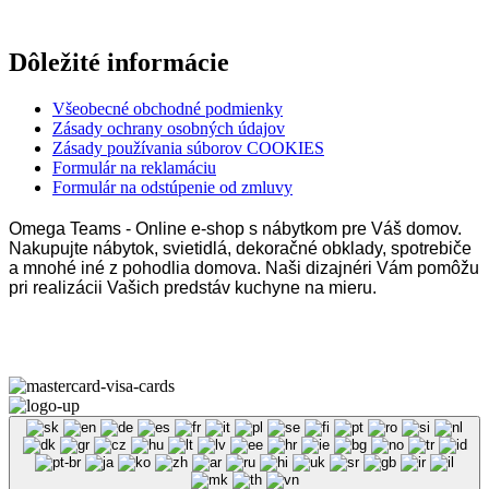
Dôležité informácie
Všeobecné obchodné podmienky
Zásady ochrany osobných údajov
Zásady používania súborov COOKIES
Formulár na reklamáciu
Formulár na odstúpenie od zmluvy
Omega Teams - Online e-shop s nábytkom pre Váš domov.
Nakupujte nábytok, svietidlá, dekoračné obklady, spotrebiče
a mnohé iné z pohodlia domova. Naši dizajnéri Vám pomôžu
pri realizácii Vašich predstáv kuchyne na mieru.
Omega Teams s.r.o. © 2023 –
2026
| Všetky práva vyhradené