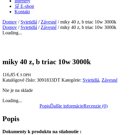
Interiéry
🛒 E-shop
Kontakt
Domov
/
Svietidlá
/
Závesné
/ miky 40 z, b triac 10w 3000k
Domov
/
Svietidlá
/
Závesné
/ miky 40 z, b triac 10w 3000k
Loading...
miky 40 z, b triac 10w 3000k
116,85
€
S DPH
Katalógové číslo:
3091833DT
Kategórie:
Svietidlá
,
Závesné
Nie je na sklade
Loading...
Popis
Ďalšie informácie
Recenzie (0)
Popis
Dokumenty k produktu na stiahnutie :