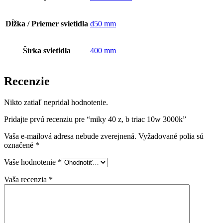
Dĺžka / Priemer svietidla
d50 mm
Šírka svietidla
400 mm
Recenzie
Nikto zatiaľ nepridal hodnotenie.
Pridajte prvú recenziu pre “miky 40 z, b triac 10w 3000k”
Vaša e-mailová adresa nebude zverejnená.
Vyžadované polia sú
označené
*
Vaše hodnotenie
*
Vaša recenzia
*