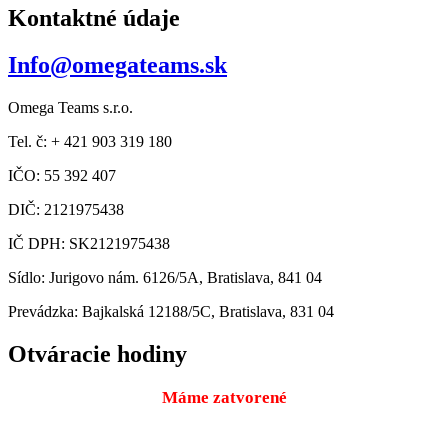
Kontaktné údaje
Info@omegateams.sk
Omega Teams s.r.o.
Tel. č: + 421 903 319 180
IČO: 55 392 407
DIČ: 2121975438
IČ DPH: SK2121975438
Sídlo: Jurigovo nám. 6126/5A, Bratislava, 841 04
Prevádzka: Bajkalská 12188/5C, Bratislava, 831 04
Otváracie hodiny
Máme zatvorené
Pondelok
9:00 – 18:00