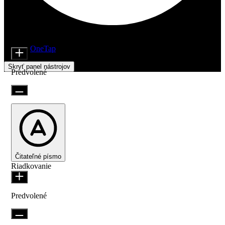
Nastavenia prístupnosti
Moduly obsahu
Veľkosť ikony
Beží na
OneTap
Skryť panel nástrojov
Predvolené
Čitateľné písmo
Riadkovanie
Predvolené