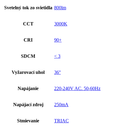
Svetelný tok zo svietidla
800lm
CCT
3000K
CRI
90+
SDCM
< 3
Vyžarovací uhol
36°
Napájanie
220-240V AC. 50-60Hz
Napájací zdroj
250mA
Stmievanie
TRIAC