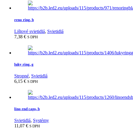
reno ring, b
Lištové svietidlá
,
Svietidlá
7,38
€
S DPH
luky ring, g
Stropné
,
Svietidlá
6,15
€
S DPH
lino end caps, b
Svietidlá
,
Systémy
11,07
€
S DPH