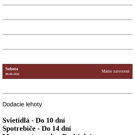
10.08.2026
Utorok
9:00 – 18:00
11.08.2026
Streda
9:00 – 18:00
12.08.2026
Štvrtok
9:00 – 18:00
13.08.2026
Piatok
9:00 – 18:00
14.08.2026
Sobota
Máme zatvorené
08.08.2026
Nedeľa
Máme zatvorené
09.08.2026
Dodacie lehoty
Svietidlá - Do 10 dní
Spotrebiče - Do 14 dní