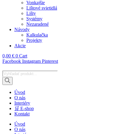
Vonkajšie
Lištové svietidlá
Lišty
Systémy
Nezaradené
Návody
Kalkulačka
Projekty
Akcie
0,00
€
0
Cart
Facebook
Instagram
Pinterest
Products
search
Úvod
O nás
Interiéry
🛒 E-shop
Kontakt
Úvod
O nás