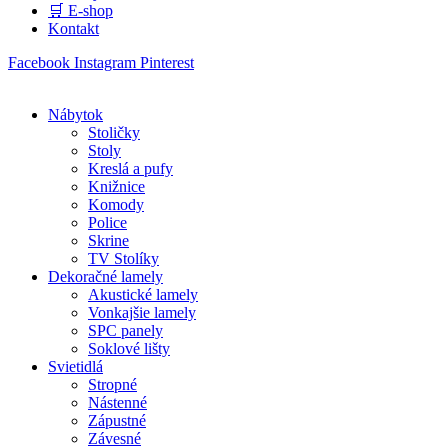
🛒 E-shop
Kontakt
Facebook
Instagram
Pinterest
Nábytok
Stoličky
Stoly
Kreslá a pufy
Knižnice
Komody
Police
Skrine
TV Stolíky
Dekoračné lamely
Akustické lamely
Vonkajšie lamely
SPC panely
Soklové lišty
Svietidlá
Stropné
Nástenné
Zápustné
Závesné