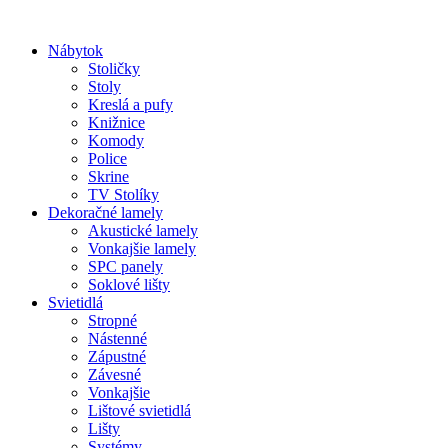
Preskočiť
na
Nábytok
obsah
Stoličky
Stoly
Kreslá a pufy
Knižnice
Komody
Police
Skrine
TV Stolíky
Dekoračné lamely
Akustické lamely
Vonkajšie lamely
SPC panely
Soklové lišty
Svietidlá
Stropné
Nástenné
Zápustné
Závesné
Vonkajšie
Lištové svietidlá
Lišty
Systémy