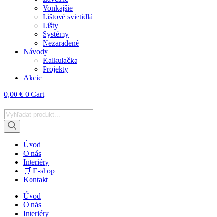
Vonkajšie
Lištové svietidlá
Lišty
Systémy
Nezaradené
Návody
Kalkulačka
Projekty
Akcie
0,00
€
0
Cart
Products
search
Úvod
O nás
Interiéry
🛒 E-shop
Kontakt
Úvod
O nás
Interiéry