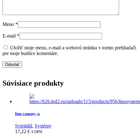
Meno
*
E-mail
*
Uložiť moje meno, e-mail a webovú stránku v tomto prehliadači
pre moje budúce komentáre.
Súvisiace produkty
lino canopy, w
Svietidlá
,
Systémy
17,22
€
S DPH