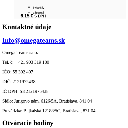
,
Svietidlá
Zápustné
6,15
€
S DPH
Kontaktné údaje
Info@omegateams.sk
Omega Teams s.r.o.
Tel. č: + 421 903 319 180
IČO: 55 392 407
DIČ: 2121975438
IČ DPH: SK2121975438
Sídlo: Jurigovo nám. 6126/5A, Bratislava, 841 04
Prevádzka: Bajkalská 12188/5C, Bratislava, 831 04
Otváracie hodiny