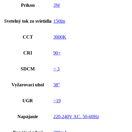
Príkon
3W
Svetelný tok zo svietidla
150lm
CCT
3000K
CRI
90+
SDCM
< 3
Vyžarovací uhol
38°
UGR
<19
Napájanie
220-240V AC. 50-60Hz