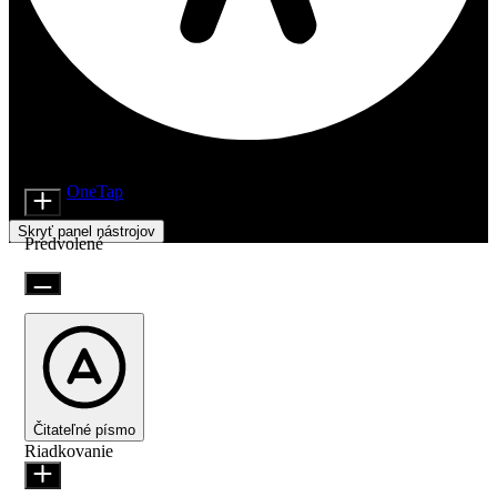
Nastavenia prístupnosti
Moduly obsahu
Veľkosť ikony
Beží na
OneTap
Skryť panel nástrojov
Predvolené
Čitateľné písmo
Riadkovanie