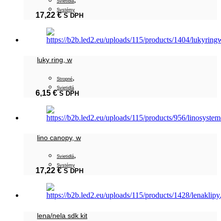
Svietidlá
Systémy
17,22
€
S DPH
luky ring, w
,
Stropné
Svietidlá
6,15
€
S DPH
lino canopy, w
,
Svietidlá
Systémy
17,22
€
S DPH
lena/nela sdk kit