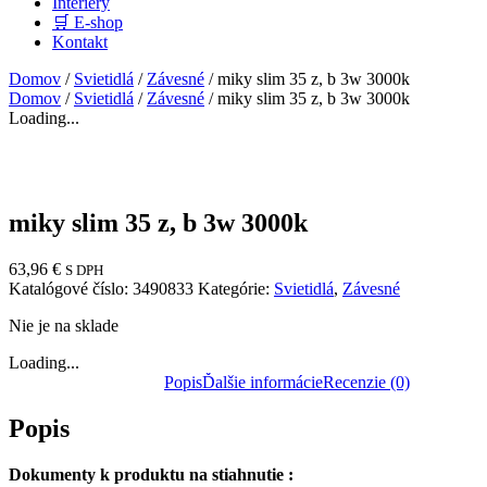
Interiéry
🛒 E-shop
Kontakt
Domov
/
Svietidlá
/
Závesné
/ miky slim 35 z, b 3w 3000k
Domov
/
Svietidlá
/
Závesné
/ miky slim 35 z, b 3w 3000k
Loading...
miky slim 35 z, b 3w 3000k
63,96
€
S DPH
Katalógové číslo:
3490833
Kategórie:
Svietidlá
,
Závesné
Nie je na sklade
Loading...
Popis
Ďalšie informácie
Recenzie (0)
Popis
Dokumenty k produktu na stiahnutie :