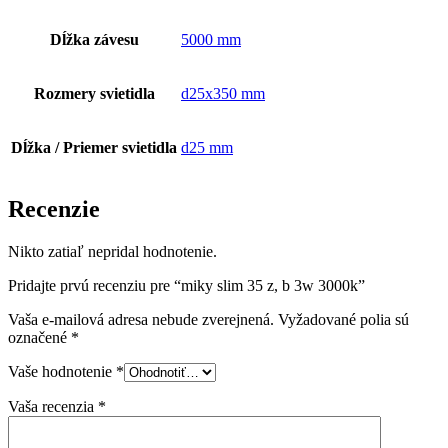
Dĺžka závesu
5000 mm
Rozmery svietidla
d25x350 mm
Dĺžka / Priemer svietidla
d25 mm
Recenzie
Nikto zatiaľ nepridal hodnotenie.
Pridajte prvú recenziu pre “miky slim 35 z, b 3w 3000k”
Vaša e-mailová adresa nebude zverejnená.
Vyžadované polia sú
označené
*
Vaše hodnotenie
*
Vaša recenzia
*