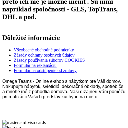
preto ich nie je možné meniť. Sú nimi
napríklad spoločnosti - GLS, TopTrans,
DHL a pod.
Dôležité informácie
Všeobecné obchodné podmienky
Zásady ochrany osobných údajov
Zásady používania súborov COOKIES
Formulár na reklamáciu
Formulár na odstúpenie od zmluvy
Omega Teams - Online e-shop s nábytkom pre Váš domov.
Nakupujte nábytok, svietidlá, dekoračné obklady, spotrebiče
a mnohé iné z pohodlia domova. Naši dizajnéri Vám pomôžu
pri realizácii Vašich predstáv kuchyne na mieru.
Omega Teams s.r.o. © 2023 –
2026
| Všetky práva vyhradené