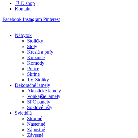
🛒 E-shop
Kontakt
Facebook
Instagram
Pinterest
Nábytok
Stoličky
Stoly
Kreslá a pufy
Knižnice
Komody
Police
Skrine
TV Stolíky
Dekoračné lamely
Akustické lamely
Vonkajšie lamely
SPC panely
Soklové lišty
Svietidlá
Stropné
Nástenné
Zápustné
Závesné