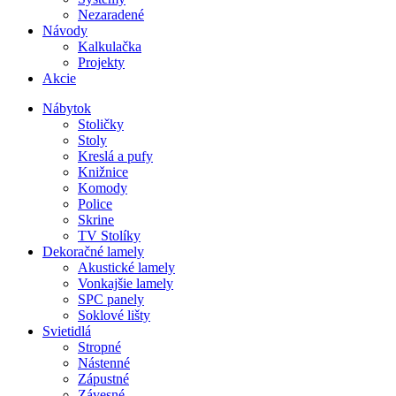
Nezaradené
Návody
Kalkulačka
Projekty
Akcie
Nábytok
Stoličky
Stoly
Kreslá a pufy
Knižnice
Komody
Police
Skrine
TV Stolíky
Dekoračné lamely
Akustické lamely
Vonkajšie lamely
SPC panely
Soklové lišty
Svietidlá
Stropné
Nástenné
Zápustné
Závesné