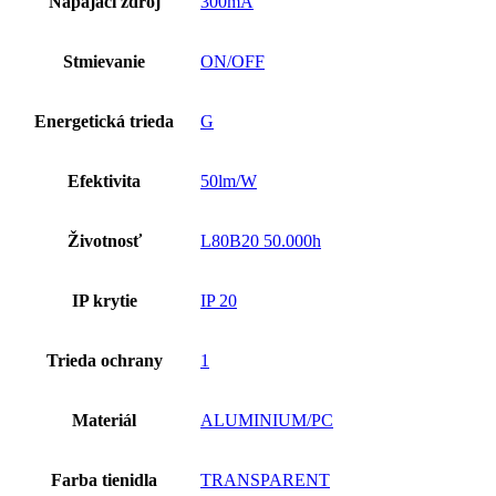
Napájací zdroj
300mA
Stmievanie
ON/OFF
Energetická trieda
G
Efektivita
50lm/W
Životnosť
L80B20 50.000h
IP krytie
IP 20
Trieda ochrany
1
Materiál
ALUMINIUM/PC
Farba tienidla
TRANSPARENT