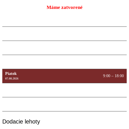
Máme zatvorené
Pondelok
9:00 – 18:00
10.08.2026
Utorok
9:00 – 18:00
11.08.2026
Streda
9:00 – 18:00
12.08.2026
Štvrtok
9:00 – 18:00
13.08.2026
Piatok
9:00 – 18:00
07.08.2026
Sobota
Máme zatvorené
08.08.2026
Nedeľa
Máme zatvorené
09.08.2026
Dodacie lehoty