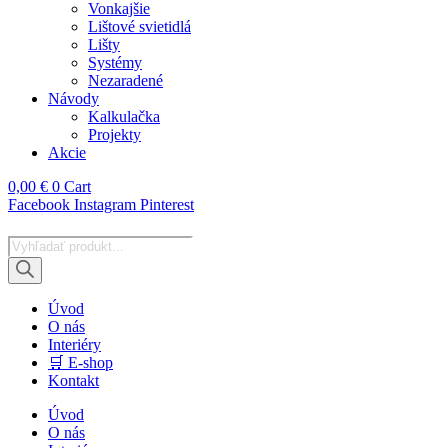
Vonkajšie
Lištové svietidlá
Lišty
Systémy
Nezaradené
Návody
Kalkulačka
Projekty
Akcie
0,00
€
0
Cart
Facebook
Instagram
Pinterest
Products
search
Úvod
O nás
Interiéry
🛒 E-shop
Kontakt
Úvod
O nás