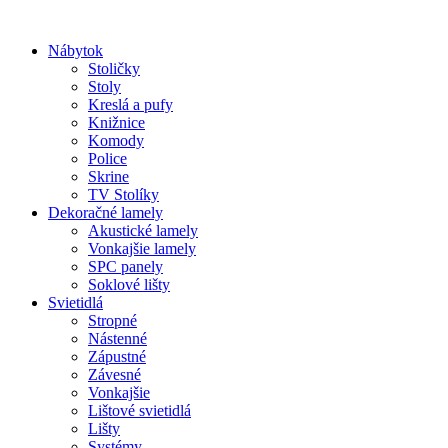
Preskočiť
na
Nábytok
obsah
Stoličky
Stoly
Kreslá a pufy
Knižnice
Komody
Police
Skrine
TV Stolíky
Dekoračné lamely
Akustické lamely
Vonkajšie lamely
SPC panely
Soklové lišty
Svietidlá
Stropné
Nástenné
Zápustné
Závesné
Vonkajšie
Lištové svietidlá
Lišty
Systémy