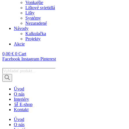
Vonkajšie
Lištové svietidlá
Lišty
Systémy
Nezaradené
Návody
Kalkulačka
Projekty
Akcie
0,00
€
0
Cart
Facebook
Instagram
Pinterest
Products
search
Úvod
O nás
Interiéry
🛒 E-shop
Kontakt
Úvod
O nás