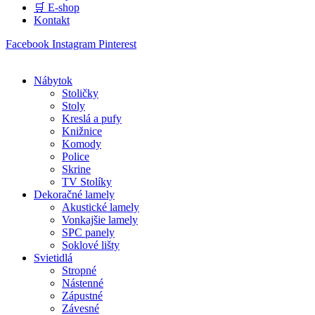
🛒 E-shop
Kontakt
Facebook
Instagram
Pinterest
Nábytok
Stoličky
Stoly
Kreslá a pufy
Knižnice
Komody
Police
Skrine
TV Stolíky
Dekoračné lamely
Akustické lamely
Vonkajšie lamely
SPC panely
Soklové lišty
Svietidlá
Stropné
Nástenné
Zápustné
Závesné