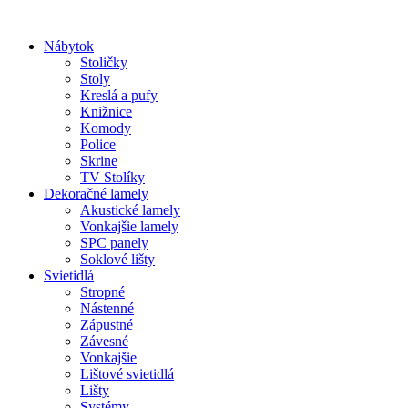
Preskočiť
na
Nábytok
obsah
Stoličky
Stoly
Kreslá a pufy
Knižnice
Komody
Police
Skrine
TV Stolíky
Dekoračné lamely
Akustické lamely
Vonkajšie lamely
SPC panely
Soklové lišty
Svietidlá
Stropné
Nástenné
Zápustné
Závesné
Vonkajšie
Lištové svietidlá
Lišty
Systémy