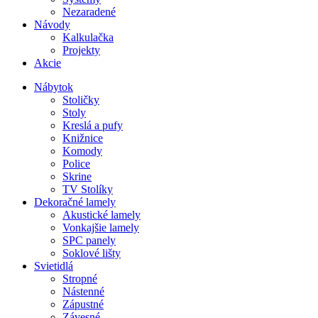
Nezaradené
Návody
Kalkulačka
Projekty
Akcie
Nábytok
Stoličky
Stoly
Kreslá a pufy
Knižnice
Komody
Police
Skrine
TV Stolíky
Dekoračné lamely
Akustické lamely
Vonkajšie lamely
SPC panely
Soklové lišty
Svietidlá
Stropné
Nástenné
Zápustné
Závesné