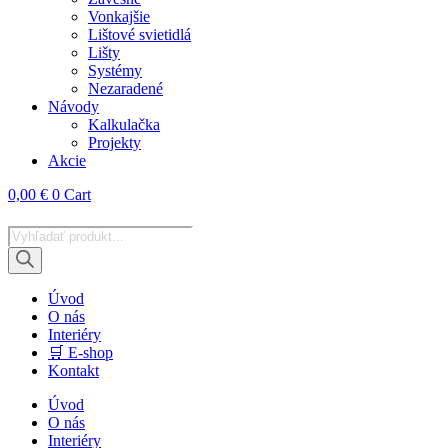
Vonkajšie
Lištové svietidlá
Lišty
Systémy
Nezaradené
Návody
Kalkulačka
Projekty
Akcie
0,00
€
0
Cart
Products
search
Úvod
O nás
Interiéry
🛒 E-shop
Kontakt
Úvod
O nás
Interiéry