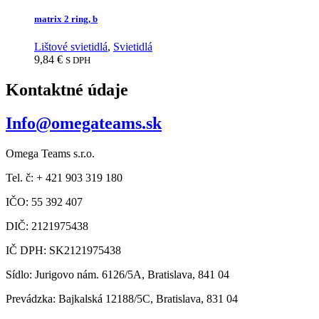
matrix 2 ring, b
Lištové svietidlá
,
Svietidlá
9,84
€
S DPH
Kontaktné údaje
Info@omegateams.sk
Omega Teams s.r.o.
Tel. č: + 421 903 319 180
IČO: 55 392 407
DIČ: 2121975438
IČ DPH: SK2121975438
Sídlo: Jurigovo nám. 6126/5A, Bratislava, 841 04
Prevádzka: Bajkalská 12188/5C, Bratislava, 831 04