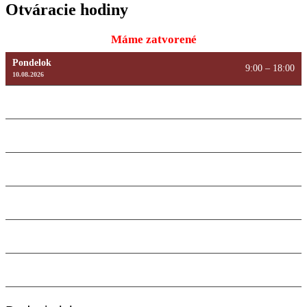
Otváracie hodiny
Máme zatvorené
Pondelok
9:00 – 18:00
10.08.2026
Utorok
9:00 – 18:00
11.08.2026
Streda
9:00 – 18:00
12.08.2026
Štvrtok
9:00 – 18:00
13.08.2026
Piatok
9:00 – 18:00
14.08.2026
Sobota
Máme zatvorené
15.08.2026
Nedeľa
Máme zatvorené
16.08.2026