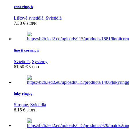
reno ring, b
Lištové svietidlá
,
Svietidlá
7,38
€
S DPH
lino ii corner, w
Svietidlá
,
Systémy
61,50
€
S DPH
luky ring, g
Stropné
,
Svietidlá
6,15
€
S DPH