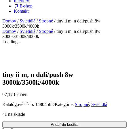
Interiéry
🛒 E-shop
Kontakt
Domov
/
Svietidlá
/
Stropné
/ tiny ii m, n dali/push 8w
3000k/3500k/4000k
Domov
/
Svietidlá
/
Stropné
/ tiny ii m, n dali/push 8w
3000k/3500k/4000k
Loading...
tiny ii m, n dali/push 8w
3000k/3500k/4000k
97,17
€
S DPH
Katalógové číslo:
1480456D
Kategórie:
Stropné
,
Svietidlá
41 na sklade
Pridať do košíka