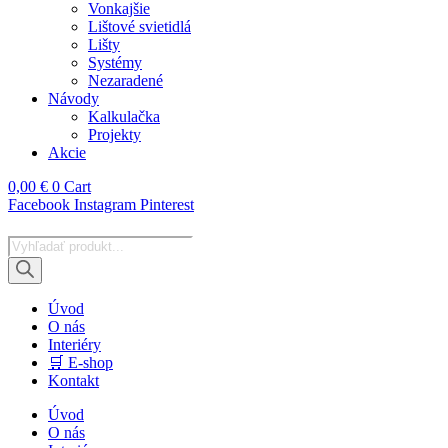
Vonkajšie
Lištové svietidlá
Lišty
Systémy
Nezaradené
Návody
Kalkulačka
Projekty
Akcie
0,00
€
0
Cart
Facebook
Instagram
Pinterest
Products
search
Úvod
O nás
Interiéry
🛒 E-shop
Kontakt
Úvod
O nás