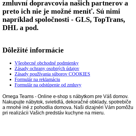
zmluvní dopravcovia našich partnerov a
preto ich nie je možné meniť. Sú nimi
napríklad spoločnosti - GLS, TopTrans,
DHL a pod.
Dôležité informácie
Všeobecné obchodné podmienky
Zásady ochrany osobných údajov
Zásady používania súborov COOKIES
Formulár na reklamáciu
Formulár na odstúpenie od zmluvy
Omega Teams - Online e-shop s nábytkom pre Váš domov.
Nakupujte nábytok, svietidlá, dekoračné obklady, spotrebiče
a mnohé iné z pohodlia domova. Naši dizajnéri Vám pomôžu
pri realizácii Vašich predstáv kuchyne na mieru.
Omega Teams s.r.o. © 2023 –
2026
| Všetky práva vyhradené