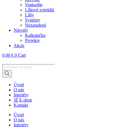
Vonkajšie
Lištové svietidlá
Lišty
Systémy
Nezaradené
Návody
Kalkulačka
Projekty
Akcie
0,00
€
0
Cart
Products
search
Úvod
O nás
Interiéry
🛒 E-shop
Kontakt
Úvod
O nás
Interiéry