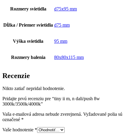
Rozmery svietidla
d75x95 mm
Dĺžka / Priemer svietidla
d75 mm
Výška svietidla
95 mm
Rozmery balenia
80x80x115 mm
Recenzie
Nikto zatiaľ nepridal hodnotenie.
Pridajte prvú recenziu pre “tiny ii m, n dali/push 8w
3000k/3500k/4000k”
Vaša e-mailová adresa nebude zverejnená.
Vyžadované polia sú
označené
*
Vaše hodnotenie
*