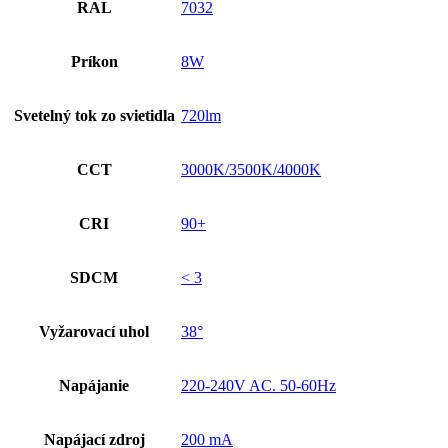
RAL
7032
Príkon
8W
Svetelný tok zo svietidla
720lm
CCT
3000K/3500K/4000K
CRI
90+
SDCM
< 3
Vyžarovací uhol
38°
Napájanie
220-240V AC. 50-60Hz
Napájací zdroj
200 mA