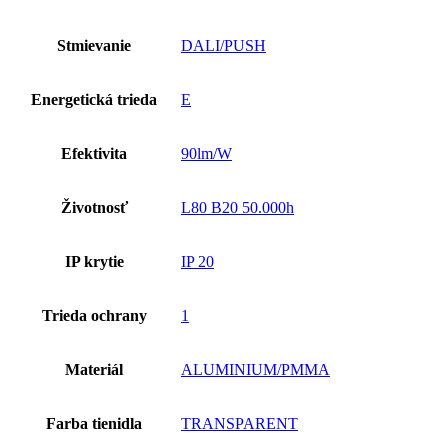
Stmievanie
DALI/PUSH
Energetická trieda
E
Efektivita
90lm/W
Životnosť
L80 B20 50.000h
IP krytie
IP 20
Trieda ochrany
1
Materiál
ALUMINIUM/PMMA
Farba tienidla
TRANSPARENT