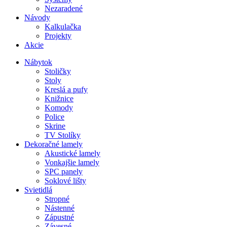
Nezaradené
Návody
Kalkulačka
Projekty
Akcie
Nábytok
Stoličky
Stoly
Kreslá a pufy
Knižnice
Komody
Police
Skrine
TV Stolíky
Dekoračné lamely
Akustické lamely
Vonkajšie lamely
SPC panely
Soklové lišty
Svietidlá
Stropné
Nástenné
Zápustné
Závesné