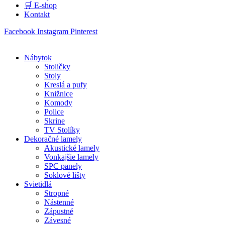
🛒 E-shop
Kontakt
Facebook
Instagram
Pinterest
Nábytok
Stoličky
Stoly
Kreslá a pufy
Knižnice
Komody
Police
Skrine
TV Stolíky
Dekoračné lamely
Akustické lamely
Vonkajšie lamely
SPC panely
Soklové lišty
Svietidlá
Stropné
Nástenné
Zápustné
Závesné