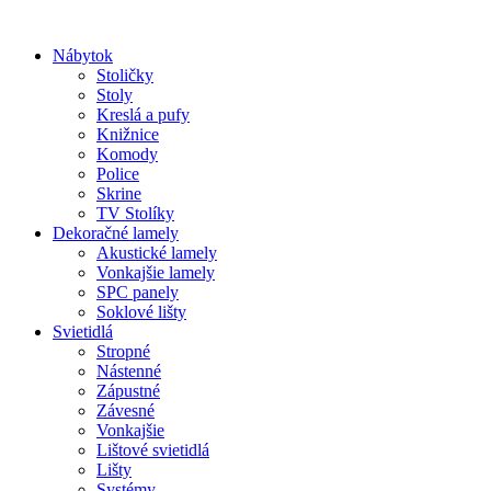
Preskočiť
na
Nábytok
obsah
Stoličky
Stoly
Kreslá a pufy
Knižnice
Komody
Police
Skrine
TV Stolíky
Dekoračné lamely
Akustické lamely
Vonkajšie lamely
SPC panely
Soklové lišty
Svietidlá
Stropné
Nástenné
Zápustné
Závesné
Vonkajšie
Lištové svietidlá
Lišty
Systémy