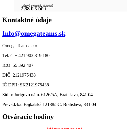
,
Lištové svietidlá
Svietidlá
7,38
€
S DPH
Kontaktné údaje
Info@omegateams.sk
Omega Teams s.r.o.
Tel. č: + 421 903 319 180
IČO: 55 392 407
DIČ: 2121975438
IČ DPH: SK2121975438
Sídlo: Jurigovo nám. 6126/5A, Bratislava, 841 04
Prevádzka: Bajkalská 12188/5C, Bratislava, 831 04
Otváracie hodiny