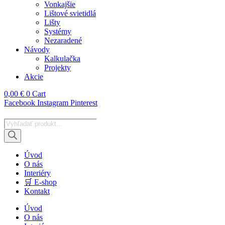
Vonkajšie
Lištové svietidlá
Lišty
Systémy
Nezaradené
Návody
Kalkulačka
Projekty
Akcie
0,00
€
0
Cart
Facebook
Instagram
Pinterest
Products
search
Úvod
O nás
Interiéry
🛒 E-shop
Kontakt
Úvod
O nás