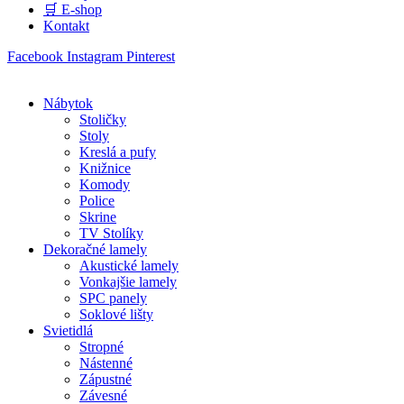
🛒 E-shop
Kontakt
Facebook
Instagram
Pinterest
Nábytok
Stoličky
Stoly
Kreslá a pufy
Knižnice
Komody
Police
Skrine
TV Stolíky
Dekoračné lamely
Akustické lamely
Vonkajšie lamely
SPC panely
Soklové lišty
Svietidlá
Stropné
Nástenné
Zápustné
Závesné