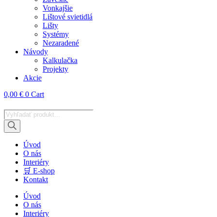
Vonkajšie
Lištové svietidlá
Lišty
Systémy
Nezaradené
Návody
Kalkulačka
Projekty
Akcie
0,00
€
0
Cart
Products
search
Úvod
O nás
Interiéry
🛒 E-shop
Kontakt
Úvod
O nás
Interiéry