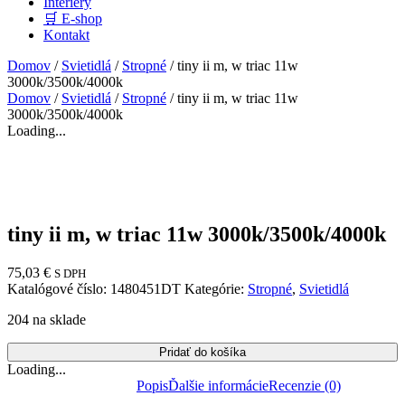
Interiéry
🛒 E-shop
Kontakt
Domov
/
Svietidlá
/
Stropné
/ tiny ii m, w triac 11w
3000k/3500k/4000k
Domov
/
Svietidlá
/
Stropné
/ tiny ii m, w triac 11w
3000k/3500k/4000k
Loading...
tiny ii m, w triac 11w 3000k/3500k/4000k
75,03
€
S DPH
Katalógové číslo:
1480451DT
Kategórie:
Stropné
,
Svietidlá
204 na sklade
Pridať do košíka
Loading...
Popis
Ďalšie informácie
Recenzie (0)