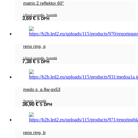
matrix 2 reflektor 60°
,
Lištové svietidlá
Svietidlá
3,69
€
S DPH
reno ring, g
,
Lištové svietidlá
Svietidlá
7,38
€
S DPH
medo s, a 8w-gx53
,
Stropné
Svietidlá
36,90
€
S DPH
reno ring, b