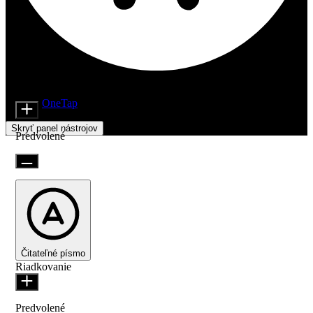
Nastavenia prístupnosti
Moduly obsahu
Veľkosť ikony
Beží na
OneTap
Skryť panel nástrojov
Predvolené
Čitateľné písmo
Riadkovanie
Predvolené