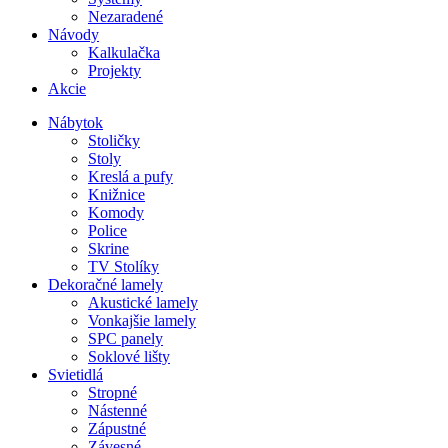
Nezaradené
Návody
Kalkulačka
Projekty
Akcie
Nábytok
Stoličky
Stoly
Kreslá a pufy
Knižnice
Komody
Police
Skrine
TV Stolíky
Dekoračné lamely
Akustické lamely
Vonkajšie lamely
SPC panely
Soklové lišty
Svietidlá
Stropné
Nástenné
Zápustné
Závesné