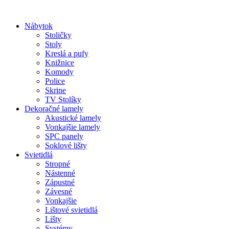
Preskočiť
na
Nábytok
obsah
Stoličky
Stoly
Kreslá a pufy
Knižnice
Komody
Police
Skrine
TV Stolíky
Dekoračné lamely
Akustické lamely
Vonkajšie lamely
SPC panely
Soklové lišty
Svietidlá
Stropné
Nástenné
Zápustné
Závesné
Vonkajšie
Lištové svietidlá
Lišty
Systémy