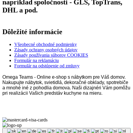
napríklad spoločnosti - GLS, TopTrans,
DHL a pod.
Dôležité informácie
Všeobecné obchodné podmienky
Zásady ochrany osobných údajov
Zásady používania súborov COOKIES
Formulár na reklamáciu
Formulár na odstúpenie od zmluvy
Omega Teams - Online e-shop s nábytkom pre Váš domov.
Nakupujte nábytok, svietidlá, dekoračné obklady, spotrebiče
a mnohé iné z pohodlia domova. Naši dizajnéri Vám pomôžu
pri realizácii Vašich predstáv kuchyne na mieru.
Omega Teams s.r.o. © 2023 –
2026
| Všetky práva vyhradené